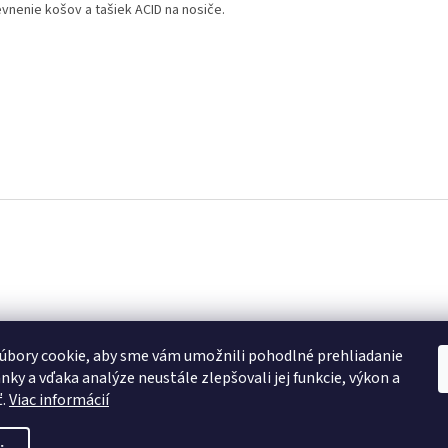
evnenie košov a tašiek ACID na nosiče.
úbory cookie, aby sme vám umožnili pohodlné prehliadanie
nky a vďaka analýze neustále zlepšovali jej funkcie, výkon a
ť.
Viac informácií