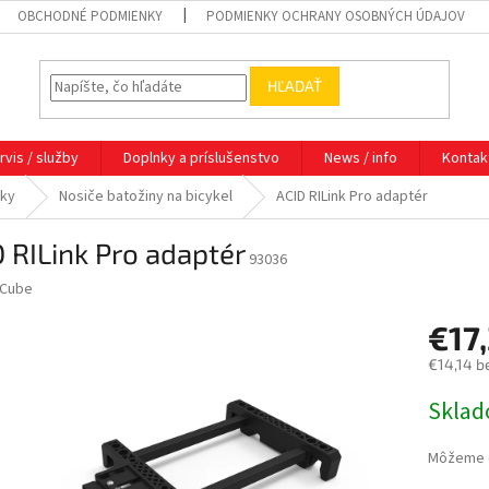
OBCHODNÉ PODMIENKY
PODMIENKY OCHRANY OSOBNÝCH ÚDAJOV
HĽADAŤ
rvis / služby
Doplnky a príslušenstvo
News / info
Kontak
nky
Nosiče batožiny na bicykel
ACID RILink Pro adaptér
 RILink Pro adaptér
93036
Cube
€17
€14,14 b
Jednotk
Sklad
cena:
Môžeme d