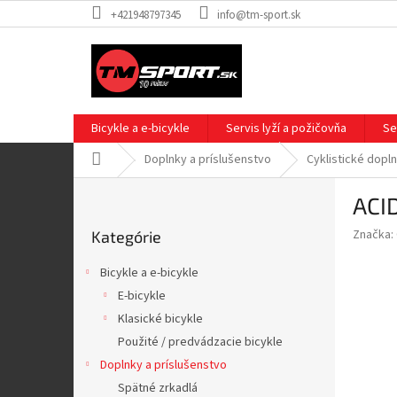
Prejsť
+421948797345
info@tm-sport.sk
na
obsah
Bicykle a e-bicykle
Servis lyží a požičovňa
Se
Domov
Doplnky a príslušenstvo
Cyklistické dopl
B
ACID
o
Preskočiť
č
Značka:
Kategórie
kategórie
n
ý
Bicykle a e-bicykle
p
E-bicykle
a
Klasické bicykle
n
e
Použité / predvádzacie bicykle
l
Doplnky a príslušenstvo
Spätné zrkadlá