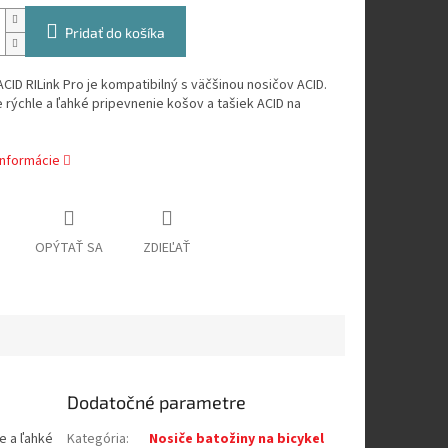
Pridať do košíka
CID RILink Pro je kompatibilný s väčšinou nosičov ACID.
rýchle a ľahké pripevnenie košov a tašiek ACID na
informácie
OPÝTAŤ SA
ZDIEĽAŤ
Dodatočné parametre
e a ľahké
Kategória
:
Nosiče batožiny na bicykel