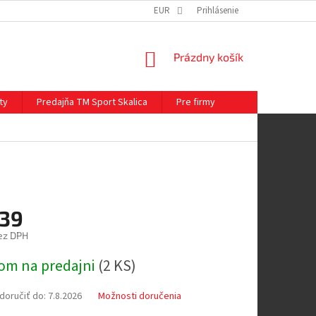
EUR
Prihlásenie
NÁKUPNÝ
Prázdny košík
KOŠÍK
ty
Predajňa TM Sport Skalica
Pre firmy
,39
ez DPH
ová
om na predajni
(
2 KS
)
oručiť do:
7.8.2026
Možnosti doručenia