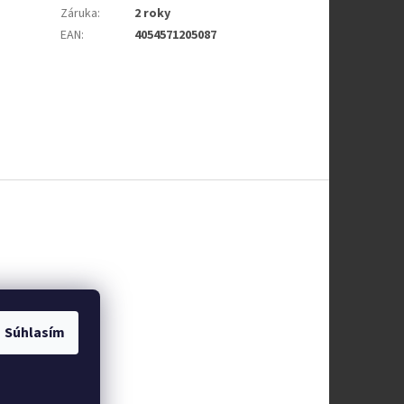
Záruka
:
2 roky
EAN
:
4054571205087
Súhlasím