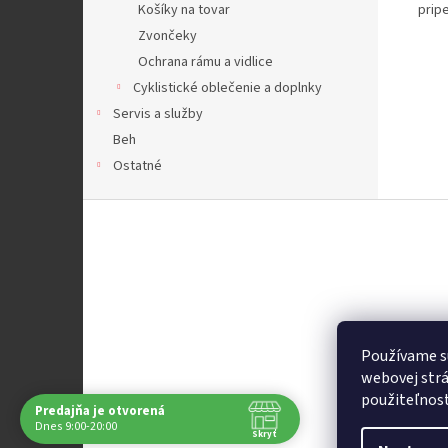
Košíky na tovar
prip
Zvončeky
Ochrana rámu a vidlice
Cyklistické oblečenie a doplnky
Servis a služby
Beh
Ostatné
Z
á
p
ä
t
i
e
Používame s
webovej strá
použiteľnos
Predajňa je otvorená
Dnes 9:00-20:00
Skryť