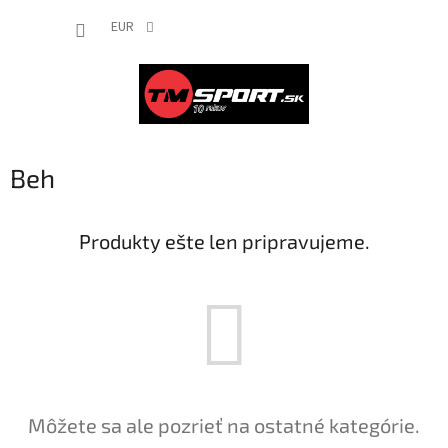
Prejsť
NÁKUP
na
EUR
obsah
KOŠÍK
Beh
Produkty ešte len pripravujeme.
Môžete sa ale pozrieť na ostatné kategórie.