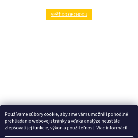
SPÄŤ DO OBCHODU
Z
á
p
ä
t
i
e
Používame súbory cookie, aby sme vám umožnili pohodlné
prehliadanie webovej stránky a vďaka analýze neustále
zlepšovali jej funkcie, výkon a použiteľnosť.
Viac informácií