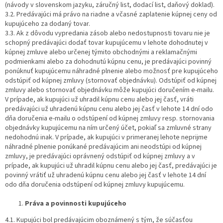
(návody v slovenskom jazyku, záručný list, dodací list, daňový doklad).
3.2. Predávajúci má právo na riadne a včasné zaplatenie kúpnej ceny od
kupujúceho za dodaný tovar.
3.3. Ak z dôvodu vypredania zásob alebo nedostupnosti tovaru nie je
schopný predávajúci dodať tovar kupujúcemu v lehote dohodnutej v
kúpnej zmluve alebo určenej týmito obchodnými a reklamačnými
podmienkami alebo za dohodnutú kúpnu cenu, je predávajúci povinný
ponúknuť kupujúcemu náhradné plnenie alebo možnosť pre kupujúceho
odstúpiť od kúpnej zmluvy (stornovať objednávku). Odstúpiť od kúpnej
zmluvy alebo stornovať objednávku môže kupujúci doručením e-mailu.
V prípade, ak kupujúci už uhradil kúpnu cenu alebo jej časť, vráti
predávajúci už uhradenú kúpnu cenu alebo jej časť v lehote 14 dní odo
dňa doručenia e-mailu o odstúpení od kúpnej zmluvy resp. stornovania
objednávky kupujúcemu na ním určený účet, pokiaľ sa zmluvné strany
nedohodnú inak. V prípade, ak kupujúci v primeranej lehote neprijme
náhradné plnenie ponúkané predávajúcim ani neodstúpi od kúpnej
zmluvy, je predávajúci oprávnený odstúpiť od kúpnej zmluvy a v
prípade, ak kupujúci už uhradil kúpnu cenu alebo jej časť, predávajúci je
povinný vrátiť už uhradenú kúpnu cenu alebo jej časť v lehote 14 dní
odo dňa doručenia odstúpení od kúpnej zmluvy kupujúcemu.
Práva a povinnosti kupujúceho
4.1. Kupujúci bol predávajúcim oboznámený s tým, že súčasťou