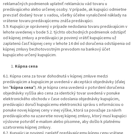
reklamačných podmienok uplatniť reklamáciu vád tovaru u
predávajúceho alebo určenej osoby. V prípade, ak kupujúci odmietne
prevziať dodaný tovar s vadou, všetky účelne vynaložené náklady na
vrátenie tovaru predávajúcemu znáša predávajúci.
5.9. Kupujúci je oprávnený v prípade nedodania tovaru predávajúcim v
lehote uvedenej v bode 5.2. týchto obchodných podmienok odstúpiť
od kúpnej zmluvy a predávajúci je povinný vrátiť kupujúcemu už
zaplatenú časť kúpnej ceny v lehote 14 dní od doručenia odstúpenia od
kúpnej zmluvy bezhotovostným prevodom na bankový účet
kupujúceho určený kupujúcim.
Kúpna cena
6.1. Kúpna cena za tovar dohodnutá v kúpnej zmluve medzi
predávajúcim a kupujúcim je uvedená v akceptácii objednávky (ďalej
len "
kúpna cena
"). Ak je kúpna cena uvedená v potvrdení doručenia
objednávky vyššia ako cena za identický tovar uvedená v ponuke
elektronického obchodu v čase odoslania objednávky kupujúcim,
predávajúci doručí kupujúcemu elektronickú správu s informáciou o
ponuke novej kúpnej ceny v inej výške, ktorá sa považuje za návrh
predávajúceho na uzavretie novej kúpnej zmluvy, ktorý musí kupujúci
výslovne potvrdiť e-mailom alebo písomne, aby došlo k platnému
uzatvoreniu kúpnej zmluvy.
6.2. Kupujúci je povinný zaplatiť predávajúcemu kúpnu cenu vrátane