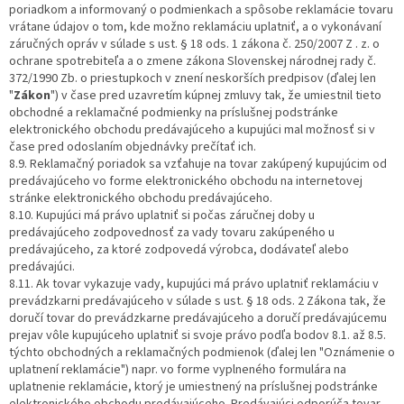
poriadkom a informovaný o podmienkach a spôsobe reklamácie tovaru
vrátane údajov o tom, kde možno reklamáciu uplatniť, a o vykonávaní
záručných opráv v súlade s ust. § 18 ods. 1 zákona č. 250/2007 Z . z. o
ochrane spotrebiteľa a o zmene zákona Slovenskej národnej rady č.
372/1990 Zb. o priestupkoch v znení neskorších predpisov (ďalej len
"
Zákon
") v čase pred uzavretím kúpnej zmluvy tak, že umiestnil tieto
obchodné a reklamačné podmienky na príslušnej podstránke
elektronického obchodu predávajúceho a kupujúci mal možnosť si v
čase pred odoslaním objednávky prečítať ich.
8.9. Reklamačný poriadok sa vzťahuje na tovar zakúpený kupujúcim od
predávajúceho vo forme elektronického obchodu na internetovej
stránke elektronického obchodu predávajúceho.
8.10. Kupujúci má právo uplatniť si počas záručnej doby u
predávajúceho zodpovednosť za vady tovaru zakúpeného u
predávajúceho, za ktoré zodpovedá výrobca, dodávateľ alebo
predávajúci.
8.11. Ak tovar vykazuje vady, kupujúci má právo uplatniť reklamáciu v
prevádzkarni predávajúceho v súlade s ust. § 18 ods. 2 Zákona tak, že
doručí tovar do prevádzkarne predávajúceho a doručí predávajúcemu
prejav vôle kupujúceho uplatniť si svoje právo podľa bodov 8.1. až 8.5.
týchto obchodných a reklamačných podmienok (ďalej len "Oznámenie o
uplatnení reklamácie") napr. vo forme vyplneného formulára na
uplatnenie reklamácie, ktorý je umiestnený na príslušnej podstránke
elektronického obchodu predávajúceho. Predávajúci odporúča tovar