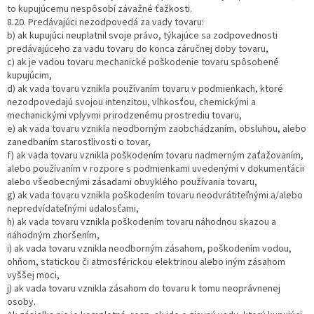
to kupujúcemu nespôsobí závažné ťažkosti.
8.20. Predávajúci nezodpovedá za vady tovaru:
b) ak kupujúci neuplatnil svoje právo, týkajúce sa zodpovednosti
predávajúceho za vadu tovaru do konca záručnej doby tovaru,
c) ak je vadou tovaru mechanické poškodenie tovaru spôsobené
kupujúcim,
d) ak vada tovaru vznikla používaním tovaru v podmienkach, ktoré
nezodpovedajú svojou intenzitou, vlhkosťou, chemickými a
mechanickými vplyvmi prirodzenému prostrediu tovaru,
e) ak vada tovaru vznikla neodborným zaobchádzaním, obsluhou, alebo
zanedbaním starostlivosti o tovar,
f) ak vada tovaru vznikla poškodením tovaru nadmerným zaťažovaním,
alebo používaním v rozpore s podmienkami uvedenými v dokumentácii
alebo všeobecnými zásadami obvyklého používania tovaru,
g) ak vada tovaru vznikla poškodením tovaru neodvrátiteľnými a/alebo
nepredvídateľnými udalosťami,
h) ak vada tovaru vznikla poškodením tovaru náhodnou skazou a
náhodným zhoršením,
i) ak vada tovaru vznikla neodborným zásahom, poškodením vodou,
ohňom, statickou či atmosférickou elektrinou alebo iným zásahom
vyššej moci,
j) ak vada tovaru vznikla zásahom do tovaru k tomu neoprávnenej
osoby.