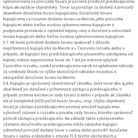
splnomocnená na prevzatie tovaru je povinná predložiť predávajúcemu
kópiu akceptácie objednávky. Tovar sa považuje za dodaný a prevzatý
okamihom doručenia tovaru kupujúcemu. Doručením tovaru
kupujúcemu sa rozumie dodanie tovaru na Miesto, jeho prevzatie
kupujúcim alebo treťou osobou splnomocnenou kupujúcim a
podpísanie protokolu o zaplatení kúpnej ceny a doručení a odovzdaní
tovaru kupujúcim alebo treťou osobou splnomocnenou kupujúcim.
5.7. Ak bude potrebné dodanie tovaru opakovať z dôvodu
neprítomnosti kupujúceho na Mieste a v Časovom rozsahu alebo v
prípade, ak kupujúci bez predchádzajúceho písomného odstúpenia od
kúpnej zmluvy neprevezme tovar do 7 dní po márnom uplynutí
Časového rozsahu, vzniká predávajúcemu nárok na uplatnenie náhrady
za vzniknutú škodu vo výške skutočných nákladov na pokus o
neúspešné doručenie tovaru na Miesto.
5.8. Kupujúci je oprávnený skontrolovať zásielku, teda tovar ako aj jeho
obal ihneď po doručení v prítomnosti zástupcu predávajúceho. V
prípade zistenia existencie vady tovaru a/alebo v prípade ak zásielka
nie je kompletná (nižší počet kusov tovaru, resp. chýba objednaný
tovar) je zástupca predávajúceho povinný umožniť kupujúcemu
vyhotoviť záznam o rozsahu a povahe vady tovaru, ktorého správnosť
potvrdí zástupca predávajúceho. Na základe takto vyhotoveného
záznamu doručeného predávajúcemu môže následne kupujúci
odmietnuť prevziať dodaný tovar s vadou alebo potvrdiť doručenie
tovaru s vadou a následne v zmysle čl. 8 týchto obchodných a