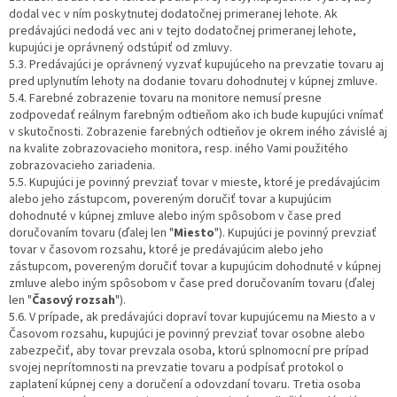
dodal vec v ním poskytnutej dodatočnej primeranej lehote. Ak
predávajúci nedodá vec ani v tejto dodatočnej primeranej lehote,
kupujúci je oprávnený odstúpiť od zmluvy.
5.3. Predávajúci je oprávnený vyzvať kupujúceho na prevzatie tovaru aj
pred uplynutím lehoty na dodanie tovaru dohodnutej v kúpnej zmluve.
5.4. Farebné zobrazenie tovaru na monitore nemusí presne
zodpovedať reálnym farebným odtieňom ako ich bude kupujúci vnímať
v skutočnosti. Zobrazenie farebných odtieňov je okrem iného závislé aj
na kvalite zobrazovacieho monitora, resp. iného Vami použitého
zobrazovacieho zariadenia.
5.5. Kupujúci je povinný prevziať tovar v mieste, ktoré je predávajúcim
alebo jeho zástupcom, povereným doručiť tovar a kupujúcim
dohodnuté v kúpnej zmluve alebo iným spôsobom v čase pred
doručovaním tovaru (ďalej len "
Miesto
"). Kupujúci je povinný prevziať
tovar v časovom rozsahu, ktoré je predávajúcim alebo jeho
zástupcom, povereným doručiť tovar a kupujúcim dohodnuté v kúpnej
zmluve alebo iným spôsobom v čase pred doručovaním tovaru (ďalej
len "
Časový rozsah
").
5.6. V prípade, ak predávajúci dopraví tovar kupujúcemu na Miesto a v
Časovom rozsahu, kupujúci je povinný prevziať tovar osobne alebo
zabezpečiť, aby tovar prevzala osoba, ktorú splnomocní pre prípad
svojej neprítomnosti na prevzatie tovaru a podpísať protokol o
zaplatení kúpnej ceny a doručení a odovzdaní tovaru. Tretia osoba