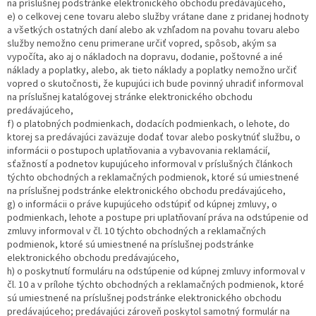
na príslušnej podstránke elektronického obchodu predávajúceho,
e) o celkovej cene tovaru alebo služby vrátane dane z pridanej hodnoty
a všetkých ostatných daní alebo ak vzhľadom na povahu tovaru alebo
služby nemožno cenu primerane určiť vopred, spôsob, akým sa
vypočíta, ako aj o nákladoch na dopravu, dodanie, poštovné a iné
náklady a poplatky, alebo, ak tieto náklady a poplatky nemožno určiť
vopred o skutočnosti, že kupujúci ich bude povinný uhradiť informoval
na príslušnej katalógovej stránke elektronického obchodu
predávajúceho,
f) o platobných podmienkach, dodacích podmienkach, o lehote, do
ktorej sa predávajúci zaväzuje dodať tovar alebo poskytnúť službu, o
informácii o postupoch uplatňovania a vybavovania reklamácií,
sťažností a podnetov kupujúceho informoval v príslušných článkoch
týchto obchodných a reklamačných podmienok, ktoré sú umiestnené
na príslušnej podstránke elektronického obchodu predávajúceho,
g) o informácii o práve kupujúceho odstúpiť od kúpnej zmluvy, o
podmienkach, lehote a postupe pri uplatňovaní práva na odstúpenie od
zmluvy informoval v čl. 10 týchto obchodných a reklamačných
podmienok, ktoré sú umiestnené na príslušnej podstránke
elektronického obchodu predávajúceho,
h) o poskytnutí formuláru na odstúpenie od kúpnej zmluvy informoval v
čl. 10 a v prílohe týchto obchodných a reklamačných podmienok, ktoré
sú umiestnené na príslušnej podstránke elektronického obchodu
predávajúceho; predávajúci zároveň poskytol samotný formulár na