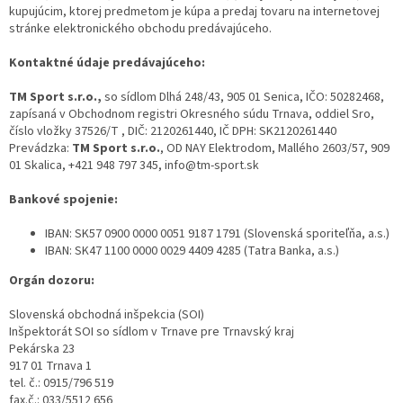
kupujúcim, ktorej predmetom je kúpa a predaj tovaru na internetovej
stránke elektronického obchodu predávajúceho.
Kontaktné údaje predávajúceho:
TM Sport s.r.o.,
so sídlom Dlhá 248/43, 905 01 Senica, IČO: 50282468,
zapísaná v Obchodnom registri Okresného súdu Trnava, oddiel Sro,
číslo vložky 37526/T , DIČ: 2120261440, IČ DPH: SK2120261440
Prevádzka:
TM Sport s.r.o.
, OD NAY Elektrodom, Mallého 2603/57, 909
01 Skalica, +421 948 797 345, info@tm-sport.sk
Bankové spojenie:
IBAN: SK57 0900 0000 0051 9187 1791 (Slovenská sporiteľňa, a.s.)
IBAN: SK47 1100 0000 0029 4409 4285 (Tatra Banka, a.s.)
Orgán dozoru:
Slovenská obchodná inšpekcia (SOI)
Inšpektorát SOI so sídlom v Trnave pre Trnavský kraj
Pekárska 23
917 01 Trnava 1
tel. č.: 0915/796 519
fax.č.: 033/5512 656