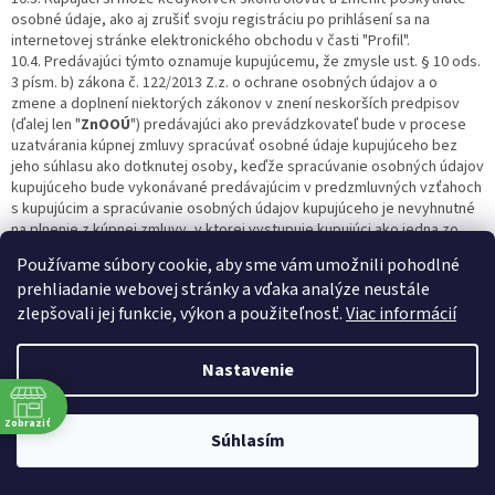
osobné údaje, ako aj zrušiť svoju registráciu po prihlásení sa na
internetovej stránke elektronického obchodu v časti "Profil".
10.4. Predávajúci týmto oznamuje kupujúcemu, že zmysle ust. § 10 ods.
3 písm. b) zákona č. 122/2013 Z.z. o ochrane osobných údajov a o
zmene a doplnení niektorých zákonov v znení neskorších predpisov
(ďalej len "
ZnOOÚ
") predávajúci ako prevádzkovateľ bude v procese
uzatvárania kúpnej zmluvy spracúvať osobné údaje kupujúceho bez
jeho súhlasu ako dotknutej osoby, keďže spracúvanie osobných údajov
kupujúceho bude vykonávané predávajúcim v predzmluvných vzťahoch
s kupujúcim a spracúvanie osobných údajov kupujúceho je nevyhnutné
na plnenie z kúpnej zmluvy, v ktorej vystupuje kupujúci ako jedna zo
zmluvných strán.
Používame súbory cookie, aby sme vám umožnili pohodlné
10.5. Kupujúci môže odškrtnutím príslušného políčka pred odoslaním
prehliadanie webovej stránky a vďaka analýze neustále
objednávky vyjadriť svoj nesúhlas v zmysle ust. § 11 ods. 1 zákona, aby
zlepšovali jej funkcie, výkon a použiteľnosť.
Viac informácií
predávajúci spracoval a uschovával jeho osobné údaje, najmä tie, ktoré
sú uvedené vyššie a/alebo ktoré sú potrebné pri činnosti
predávajúceho týkajúcej sa zasielania informácií o nových produktoch,
Nastavenie
zľavách a akciách na ponúkaných tovaroch a spracovával ich vo
všetkých svojich informačných systémoch, týkajúcich sa zasielania
informácií o nových produktoch, zľavách a akciách na ponúkaných
Zobraziť
tovaroch.
Súhlasím
10.6. Predávajúci sa zaväzuje, že bude s osobnými údajmi kupujúceho
zaobchádzať a nakladať v súlade s platnými právnymi predpismi SR.