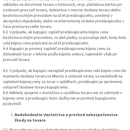
nákladov na doručenie tovaru v hotovosti, resp. platobnou kartou pri
osobnom prevzatí tovaru, dobierkou v mieste dodania tovaru alebo
bezhotovostným prevodom na účet predávajúceho, uvedený v
akceptácii objednávky alebo na internetovej stránke predávajúceho v
čase pred prevzatím tovaru.
6.3. V prípade, ak kupujúci zaplatí predávajúcemu kúpnu cenu
bezhotovostným prevodom, za deň platby sa považuje deň, kedy bola
celá kúpna cena pripísaná na účet predávajúceho.
6.4. Kupujúci je povinný zaplatiť predávajúcemu kúpnu cenu za
dohodnutý tovar v lehote podľa kúpnej zmluvy, najneskôr však pri
prevzatí tovaru.
6.5. V prípade, ak kupujúci nezaplatí predávajúcemu celú kúpnu cenu do
momentu dodania tovaru na Miesto a zmluvné strany sa nedohodli na
zaplatení kúpnej ceny za tovar v splátkach, predávajúci je oprávnený
odoprieť dodanie tovaru kupujúcemu.
6.6. Náklady spojené s montážou a vynáškou tovaru nie sú zahrnuté v
kúpnej cene a predávajúci tieto služby nie je povinný kupujúcemu
poskytnúť.
Nadobudnutie vlastníctva a prechod nebezpečenstva
škody na tovare
7.1. Prevzatím tovaru na dohodnutom mieste prechádza vlastnícke