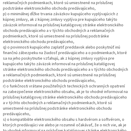
reklamačných podmienkach, ktoré sú umiestnené na príslušnej
podstránke elektronického obchodu predávajúceho,
p) o minimálnej dĺžke trvania záväzkov kupujúceho vyplývajúcich z
kúpnej zmluvy, ak z kúpnej zmluvy vyplýva pre kupujúceho takýto
záväzok informoval na príslušnej katalógovej stránke elektronického
obchodu predávajúceho a v týchto obchodných a reklamačných
podmienkach, ktoré sú umiestnené na príslušnej podstránke
elektronického obchodu predávajúceho,
q) o povinnosti kupujúceho zaplatiť preddavok alebo poskytnúť inú
finančnú zábezpeku na žiadosť predávajúceho a o podmienkach, ktoré
sa na jeho poskytnutie vzťahujú, ak z kúpnej zmluvy vyplýva pre
kupujúceho takýto záväzok informoval na príslušnej katalógovej
stránke elektronického obchodu predávajúceho a v týchto obchodných
a reklamačných podmienkach, ktoré sú umiestnené na príslušnej
podstránke elektronického obchodu predávajúceho,
r) o funkčnosti vrátane použiteľných technických ochranných opatrení
na zabezpečenie elektronického obsahu, ak je to vhodné informoval na
príslušnej katalógovej stránke elektronického obchodu predávajúceho
a v týchto obchodných a reklamačných podmienkach, ktoré sú
umiestnené na príslušnej podstránke elektronického obchodu
predávajúceho,
s) o kompatibilite elektronického obsahu s hardvérom a softvérom, o
ktorých predávajúci vie alebo je rozumné očakávať, že o nich vie, ak je
to vhodné informoval na príslušnej katalógovej stránke elektronického