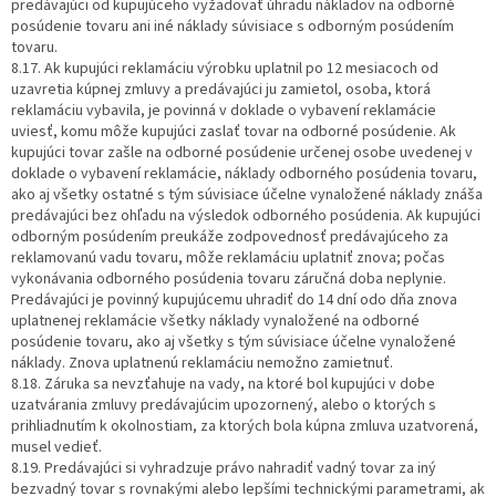
predávajúci od kupujúceho vyžadovať úhradu nákladov na odborné
posúdenie tovaru ani iné náklady súvisiace s odborným posúdením
tovaru.
8.17. Ak kupujúci reklamáciu výrobku uplatnil po 12 mesiacoch od
uzavretia kúpnej zmluvy a predávajúci ju zamietol, osoba, ktorá
reklamáciu vybavila, je povinná v doklade o vybavení reklamácie
uviesť, komu môže kupujúci zaslať tovar na odborné posúdenie. Ak
kupujúci tovar zašle na odborné posúdenie určenej osobe uvedenej v
doklade o vybavení reklamácie, náklady odborného posúdenia tovaru,
ako aj všetky ostatné s tým súvisiace účelne vynaložené náklady znáša
predávajúci bez ohľadu na výsledok odborného posúdenia. Ak kupujúci
odborným posúdením preukáže zodpovednosť predávajúceho za
reklamovanú vadu tovaru, môže reklamáciu uplatniť znova; počas
vykonávania odborného posúdenia tovaru záručná doba neplynie.
Predávajúci je povinný kupujúcemu uhradiť do 14 dní odo dňa znova
uplatnenej reklamácie všetky náklady vynaložené na odborné
posúdenie tovaru, ako aj všetky s tým súvisiace účelne vynaložené
náklady. Znova uplatnenú reklamáciu nemožno zamietnuť.
8.18. Záruka sa nevzťahuje na vady, na ktoré bol kupujúci v dobe
uzatvárania zmluvy predávajúcim upozornený, alebo o ktorých s
prihliadnutím k okolnostiam, za ktorých bola kúpna zmluva uzatvorená,
musel vedieť.
8.19. Predávajúci si vyhradzuje právo nahradiť vadný tovar za iný
bezvadný tovar s rovnakými alebo lepšími technickými parametrami, ak