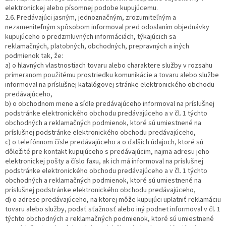
elektronickej alebo písomnej podobe kupujúcemu.
2.6. Predávajúci jasným, jednoznačným, zrozumiteľným a
nezameniteľným spôsobom informoval pred odoslaním objednávky
kupujúceho o predzmluvných informáciách, týkajúcich sa
reklamačných, platobných, obchodných, prepravných a iných
podmienok tak, že:
a) o hlavných vlastnostiach tovaru alebo charaktere služby v rozsahu
primeranom použitému prostriedku komunikácie a tovaru alebo službe
informoval na príslušnej katalógovej stránke elektronického obchodu
predávajúceho,
b) o obchodnom mene a sídle predávajúceho informoval na príslušnej
podstránke elektronického obchodu predávajúceho a v čl. 1 týchto
obchodných a reklamačných podmienok, ktoré sú umiestnené na
príslušnej podstránke elektronického obchodu predávajúceho,
c) o telefónnom čísle predávajúceho a o ďalších údajoch, ktoré sú
dôležité pre kontakt kupujúceho s predávajúcim, najmä adresu jeho
elektronickej pošty a číslo faxu, ak ich má informoval na príslušnej
podstránke elektronického obchodu predávajúceho a v čl. 1 týchto
obchodných a reklamačných podmienok, ktoré sú umiestnené na
príslušnej podstránke elektronického obchodu predávajúceho,
d) o adrese predávajúceho, na ktorej môže kupujúci uplatniť reklamáciu
tovaru alebo služby, podať sťažnosť alebo iný podnet informoval v čl. 1
týchto obchodných a reklamačných podmienok, ktoré sú umiestnené