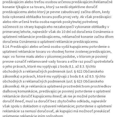
predávajúcim alebo treťou osobou určenou predávajúcim.Reklamačné
konanie týkajúce sa tovaru, ktorý sa nedá objektívne doručiť
predávajúcemu alebo ktorý je pevne zabudovaný začína dňom, kedy
bola vykonaná obhliadka tovaru podľa prvej vety. Ak však predávajúci
alebo ním určená tretia osoba napriek poskytnutej potrebnej
súčinnosti zo strany kupujúceho nezabezpečí vykonanie obhliadky v
primeranej lehote, najneskôr však do 10 dní od doručenia Oznámenia o
uplatnení reklamácie predávajúcemu, reklamačné konanie začína dňom
doručenia Oznámenia o uplatnení reklamácie predávajúcemu.
8.14. Predávajúci alebo určená osoba vydá kupujúcemu potvrdenie o
uplatnení reklamácie tovaru vo vhodnej forme zvolenej predávajúcim,
napr. vo forme mailu alebo v písomnej podobe, v ktorom je povinný
presne označiť reklamované vady tovaru a ešte raz poučí spotrebiteľa
o jeho právach, ktoré mu vyplývajú z bodu 8.1. až 8.3. týchto
obchodných a reklamačných podmienok (ust. § 622 Občianskeho
zákonníka) a právach, ktoré mu vyplývajú z bodu 8.4. až 8.5. týchto
obchodných a reklamačných podmienok (ust. § 623 Občianskeho
zákonníka). Ak je reklamácia uplatnená prostredníctvom prostriedkov
diaľkovej komunikácie, predávajúci je povinný potvrdenie o uplatnení
reklamácie doručiť kupujúcemu ihneď; ak nie je možné potvrdenie
doručiť ihneď, musí sa doručiť bez zbytočného odkladu, najneskôr
však spolu s dokladom o vybavení reklamácie; potvrdenie o uplatnení
reklamácie sa nemusí doručovať, ak kupujúci má možnosť preukázať
uplatnenie reklamácie iným spôsobom.