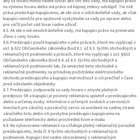
aby sa tovaru mohol riadne užívať ako vec bez vady, má kupujúci právo
na výmenu tovaru alebo má právo od kúpnej zmluvy odstúpiť. Tie isté
práva prislúchajú kupujúcemu, ak ide síce o odstrániteľné vady, ak však
kupujúci nemôže pre opätovné vyskytnutie sa vady po oprave alebo
pre väčší počet vád tovar riadne užívať.
8.5. Ak ide o iné neodstrániteľné vady, má kupujúci právo na primeranú
zľavu z ceny tovaru.
8.6. Predávajúci poučil kupujúceho o jeho právach, ktoré mu vyplývajú z
ust. § 622 Občianskeho zákonníka (bod 8.1. až 8.3. týchto obchodných a
reklamačných podmienok) a právach, ktoré mu vyplývajú z ust. §623
Občianskeho zákonníka (bod 8.4. až 8.5. týchto obchodných a
reklamačných podmienok) tak, že umiestnil tieto obchodné a
reklamačné podmienky na príslušnej podstránke elektronického
obchodu predávajúceho a kupujúci mal možnosť si ich prečítať v čase
pred odoslaním objednávky.
8.7. Predávajúci zodpovedá za vady tovaru v zmysle platných
predpisov SR a kupujúci je povinný reklamáciu uplatniť u predávajúceho
alebo u určenej osoby. Informácie o určených osobách a servisných
miestach pre záručný a pozáručný servis sú uvedené na zadnej strane
záručného listu alebo ich poskytne predávajúci kupujúcemu na
požiadanie telefonicky alebo prostredníctvom e-mailu.
8.8. Na vybavovanie reklamácií sa vzťahuje platný reklamačný poriadok
predávajúceho, teda čl. 8 týchto obchodných a reklamačných
podmienok. Kupujúci bol riadne oboznámený s reklamačným