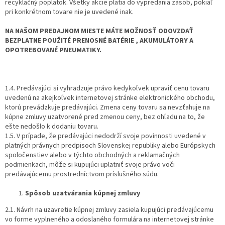
recyklačný poplatok. Všetky akcie platia do vypredania zásob, pokiaľ
pri konkrétnom tovare nie je uvedené inak.
NA NAŠOM PREDAJNOM MIESTE MÁTE MOŽNOSŤ ODOVZDAŤ
BEZPLATNE POUŽITÉ PRENOSNÉ BATÉRIE , AKUMULÁTORY A
OPOTREBOVANÉ PNEUMATIKY.
1.4. Predávajúci si vyhradzuje právo kedykoľvek upraviť cenu tovaru
uvedenú na akejkoľvek internetovej stránke elektronického obchodu,
ktorú prevádzkuje predávajúci. Zmena ceny tovaru sa nevzťahuje na
kúpne zmluvy uzatvorené pred zmenou ceny, bez ohľadu na to, že
ešte nedošlo k dodaniu tovaru.
1.5. V prípade, že predávajúci nedodrží svoje povinnosti uvedené v
platných právnych predpisoch Slovenskej republiky alebo Európskych
spoločenstiev alebo v týchto obchodných a reklamačných
podmienkach, môže si kupujúci uplatniť svoje právo voči
predávajúcemu prostredníctvom príslušného súdu.
Spôsob uzatvárania kúpnej zmluvy
2.1. Návrh na uzavretie kúpnej zmluvy zasiela kupujúci predávajúcemu
vo forme vyplneného a odoslaného formulára na internetovej stránke