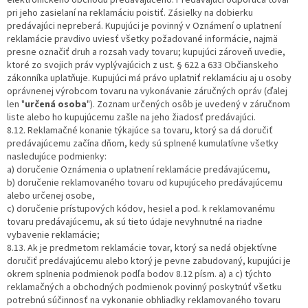
pri jeho zasielaní na reklamáciu poistiť. Zásielky na dobierku
predávajúci nepreberá. Kupujúci je povinný v Oznámení o uplatnení
reklamácie pravdivo uviesť všetky požadované informácie, najmä
presne označiť druh a rozsah vady tovaru; kupujúci zároveň uvedie,
ktoré zo svojich práv vyplývajúcich z ust. § 622 a 633 Občianskeho
zákonníka uplatňuje. Kupujúci má právo uplatniť reklamáciu aj u osoby
oprávnenej výrobcom tovaru na vykonávanie záručných opráv (ďalej
len "
určená osoba
"). Zoznam určených osôb je uvedený v záručnom
liste alebo ho kupujúcemu zašle na jeho žiadosť predávajúci.
8.12. Reklamačné konanie týkajúce sa tovaru, ktorý sa dá doručiť
predávajúcemu začína dňom, kedy sú splnené kumulatívne všetky
nasledujúce podmienky:
a) doručenie Oznámenia o uplatnení reklamácie predávajúcemu,
b) doručenie reklamovaného tovaru od kupujúceho predávajúcemu
alebo určenej osobe,
c) doručenie prístupových kódov, hesiel a pod. k reklamovanému
tovaru predávajúcemu, ak sú tieto údaje nevyhnutné na riadne
vybavenie reklamácie;
8.13. Ak je predmetom reklamácie tovar, ktorý sa nedá objektívne
doručiť predávajúcemu alebo ktorý je pevne zabudovaný, kupujúci je
okrem splnenia podmienok podľa bodov 8.12 písm. a) a c) týchto
reklamačných a obchodných podmienok povinný poskytnúť všetku
potrebnú súčinnosť na vykonanie obhliadky reklamovaného tovaru