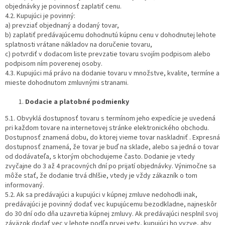
objednávky je povinnosť zaplatiť cenu.
4.2. Kupujúci je povinný:
a) prevziať objednaný a dodaný tovar,
b) zaplatiť predávajúcemu dohodnutú kúpnu cenu v dohodnutej lehote
splatnosti vrátane nákladov na doručenie tovaru,
c) potvrdiť v dodacom liste prevzatie tovaru svojím podpisom alebo
podpisom ním poverenej osoby.
4.3. Kupujúci má právo na dodanie tovaru v množstve, kvalite, termíne a
mieste dohodnutom zmluvnými stranami.
Dodacie a platobné podmienky
5.1. Obvyklá dostupnosť tovaru s termínom jeho expedície je uvedená
pri každom tovare na internetovej stránke elektronického obchodu.
Dostupnosť znamená dobu, do ktorej vieme tovar naskladniť . Expresná
dostupnosť znamená, že tovar je buď na sklade, alebo sa jedná o tovar
od dodávateľa, s ktorým obchodujeme často. Dodanie je vtedy
zvyčajne do 3 až 4 pracovných dní po prijatí objednávky. Výnimočne sa
môže stať, že dodanie trvá dhlšie, vtedy je vždy zákazník o tom
informovaný.
5.2. Ak sa predávajúci a kupujúci v kúpnej zmluve nedohodli inak,
predávajúci je povinný dodať vec kupujúcemu bezodkladne, najneskôr
do 30 dní odo dňa uzavretia kúpnej zmluvy. Ak predávajúci nesplnil svoj
záväzok dodať vec v lehote podľa prvej vety, kupujúci ho vyzve, aby