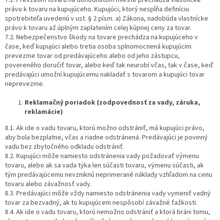
právo k tovaru na kupujúceho. Kupujúci, ktorý nespĺňa definíciu
spotrebiteľa uvedenú v ust. § 2 písm. a) Zákona, nadobúda vlastnícke
právo k tovaru až úplným zaplatením celej kúpnej ceny za tovar.
7.2. Nebezpečenstvo škody na tovare prechádza na kupujúceho v
čase, keď kupujúci alebo tretia osoba splnomocnená kupujúcim
prevezme tovar od predávajúceho alebo od jeho zástupcu,
povereného doručiť tovar, alebo keď tak neurobí včas, tak v čase, keď
predávajúci umožní kupujúcemu nakladať s tovarom a kupujúci tovar
neprevezme.
Reklamačný poriadok (zodpovednosť za vady, záruka,
reklamácie)
8.1. Ak ide o vadu tovaru, ktorú možno odstrániť, má kupujúci právo,
aby bola bezplatne, včas a riadne odstránená. Predávajúci je povinný
vadu bez zbytočného odkladu odstrániť.
8.2. Kupujúci môže namiesto odstránenia vady požadovať výmenu
tovaru, alebo ak sa vada týka len súčasti tovaru, výmenu súčasti, ak
tým predávajúcemu nevzniknú neprimerané náklady vzhľadom na cenu
tovaru alebo závažnosť vady.
8.3. Predávajúci môže vždy namiesto odstránenia vady vymeniť vadný
tovar za bezvadný, ak to kupujúcem nespôsobí závažné ťažkosti.
8.4. Ak ide o vadu tovaru, ktorú nemožno odstrániť a ktorá bráni tomu,