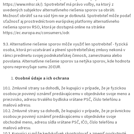
https://www.mhsr.sk/). Spotrebiteľ má právo voľby, na ktorý z
uvedených subjektov alternatívneho riešenia sporov sa obráti.
Možnosť obrátiť sa na súd tým nie je dotknutá. Spotrebiteľ môže podať
sťažnosť aj prostredníctvom európskej platformy alternatívneho
riešenia sporov RSO, ktorá je dostupná online na stránke
https://ec.europa.eu/consumers/odr.
9.3. Alternatívne riešenie sporov môže využiť len spotrebiteľ - fyzická
osoba, ktorá pri uzatváraní a plnení spotrebiteľskej zmluvy nekoná v
rámci predmetu svojej podnikateľskej činnosti, zamestnania alebo
povolania. Alternatívne riešenie sporov sa netýka sporov, kde hodnota
sporu neprevyšuje sumu 20 EUR.
Osobné údaje a ich ochrana
10.1. Zmluvné strany sa dohodli, že kupujúci v prípade, že je fyzickou
osobou je povinný oznámiť predávajúcemu v objednávke svoje meno a
priezvisko, adresu trvalého bydliska vrátane PSČ, číslo telefónu a
mailovú adresu.
10.2. Zmluvné strany sa dohodli, že kupujúci v prípade, že je právnickou
osobou je povinný oznámiť predávajúcemu v objednávke svoje
obchodné meno, adresu sídla vrátane PSČ, IČO, číslo telefónu a
mailovú adresu.
10.3. Kupujúci si môže kedykoľvek skontrolovať a zmeniť poskytnuté