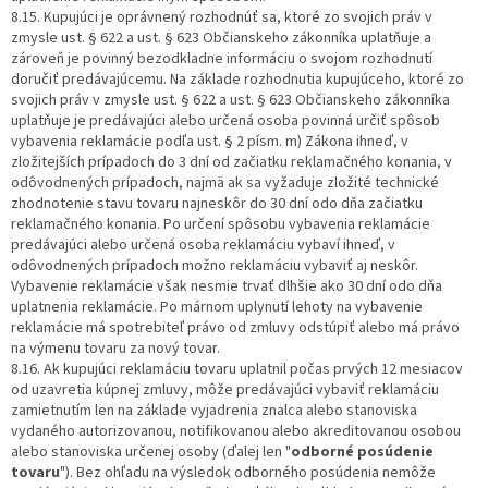
8.15. Kupujúci je oprávnený rozhodnúť sa, ktoré zo svojich práv v
zmysle ust. § 622 a ust. § 623 Občianskeho zákonníka uplatňuje a
zároveň je povinný bezodkladne informáciu o svojom rozhodnutí
doručiť predávajúcemu. Na základe rozhodnutia kupujúceho, ktoré zo
svojich práv v zmysle ust. § 622 a ust. § 623 Občianskeho zákonníka
uplatňuje je predávajúci alebo určená osoba povinná určiť spôsob
vybavenia reklamácie podľa ust. § 2 písm. m) Zákona ihneď, v
zložitejších prípadoch do 3 dní od začiatku reklamačného konania, v
odôvodnených prípadoch, najmä ak sa vyžaduje zložité technické
zhodnotenie stavu tovaru najneskôr do 30 dní odo dňa začiatku
reklamačného konania. Po určení spôsobu vybavenia reklamácie
predávajúci alebo určená osoba reklamáciu vybaví ihneď, v
odôvodnených prípadoch možno reklamáciu vybaviť aj neskôr.
Vybavenie reklamácie však nesmie trvať dlhšie ako 30 dní odo dňa
uplatnenia reklamácie. Po márnom uplynutí lehoty na vybavenie
reklamácie má spotrebiteľ právo od zmluvy odstúpiť alebo má právo
na výmenu tovaru za nový tovar.
8.16. Ak kupujúci reklamáciu tovaru uplatnil počas prvých 12 mesiacov
od uzavretia kúpnej zmluvy, môže predávajúci vybaviť reklamáciu
zamietnutím len na základe vyjadrenia znalca alebo stanoviska
vydaného autorizovanou, notifikovanou alebo akreditovanou osobou
alebo stanoviska určenej osoby (ďalej len "
odborné posúdenie
tovaru
"). Bez ohľadu na výsledok odborného posúdenia nemôže