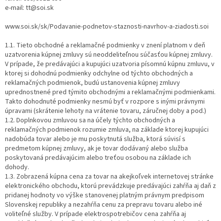
e-mail: tt@soi.sk
www.soi.sk/sk/Podavanie-podnetov-staznosti-navrhov-a-ziadosti.soi
1.1. Tieto obchodné a reklamačné podmienky v znení platnom v deň
uzatvorenia kúpnej zmluvy sú neoddeliteľnou súčasťou kúpnej zmluvy.
V prípade, že predávajúci a kupujúci uzatvoria písomnú kúpnu zmluvu, v
ktorej si dohodnú podmienky odchylne od týchto obchodných a
reklamačných podmienok, budú ustanovenia kúpnej zmluvy
uprednostnené pred týmito obchodnými a reklamačnými podmienkami.
Takto dohodnuté podmienky nesmú byť v rozpore s inými právnymi
úpravami (skrátenie lehoty na vrátenie tovaru, záručnej doby a pod.)
1.2. Doplnkovou zmluvou sa na účely týchto obchodných a
reklamačných podmienok rozumie zmluva, na základe ktorej kupujúci
nadobúda tovar alebo je mu poskytnutá služba, ktorá súvisí s
predmetom kúpnej zmluvy, ak je tovar dodávaný alebo služba
poskytovaná predávajúcim alebo treťou osobou na základe ich
dohody.
1.3. Zobrazená kúpna cena za tovar na akejkoľvek internetovej stránke
elektronického obchodu, ktorú prevádzkuje predávajúci zahŕňa aj daň z
pridanej hodnoty vo výške stanovenej platným právnym predpisom
Slovenskej republiky a nezahŕňa cenu za prepravu tovaru alebo iné
voliteľné služby. V prípade elektrospotrebičov cena zahŕňa aj