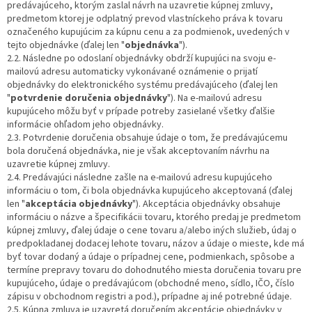
predávajúceho, ktorým zaslal návrh na uzavretie kúpnej zmluvy,
predmetom ktorej je odplatný prevod vlastníckeho práva k tovaru
označeného kupujúcim za kúpnu cenu a za podmienok, uvedených v
tejto objednávke (ďalej len "
objednávka
").
2.2. Následne po odoslaní objednávky obdrží kupujúci na svoju e-
mailovú adresu automaticky vykonávané oznámenie o prijatí
objednávky do elektronického systému predávajúceho (ďalej len
"
potvrdenie doručenia objednávky
"). Na e-mailovú adresu
kupujúceho môžu byť v prípade potreby zasielané všetky ďalšie
informácie ohľadom jeho objednávky.
2.3. Potvrdenie doručenia obsahuje údaje o tom, že predávajúcemu
bola doručená objednávka, nie je však akceptovaním návrhu na
uzavretie kúpnej zmluvy.
2.4. Predávajúci následne zašle na e-mailovú adresu kupujúceho
informáciu o tom, či bola objednávka kupujúceho akceptovaná (ďalej
len "
akceptácia objednávky
"). Akceptácia objednávky obsahuje
informáciu o názve a špecifikácii tovaru, ktorého predaj je predmetom
kúpnej zmluvy, ďalej údaje o cene tovaru a/alebo iných služieb, údaj o
predpokladanej dodacej lehote tovaru, názov a údaje o mieste, kde má
byť tovar dodaný a údaje o prípadnej cene, podmienkach, spôsobe a
termíne prepravy tovaru do dohodnutého miesta doručenia tovaru pre
kupujúceho, údaje o predávajúcom (obchodné meno, sídlo, IČO, číslo
zápisu v obchodnom registri a pod.), prípadne aj iné potrebné údaje.
2.5. Kúpna zmluva je uzavretá doručením akceptácie objednávky v