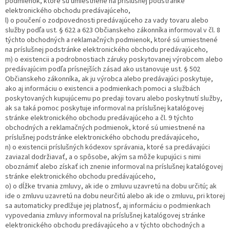
podmienok, ktoré sú umiestnené na príslušnej podstránke
elektronického obchodu predávajúceho,
l) o poučení o zodpovednosti predávajúceho za vady tovaru alebo
služby podľa ust. § 622 a 623 Občianskeho zákonníka informoval v čl. 8
týchto obchodných a reklamačných podmienok, ktoré sú umiestnené
na príslušnej podstránke elektronického obchodu predávajúceho,
m) o existencii a podrobnostiach záruky poskytovanej výrobcom alebo
predávajúcim podľa prísnejších zásad ako ustanovuje ust. § 502
Občianskeho zákonníka, ak ju výrobca alebo predávajúci poskytuje,
ako aj informáciu o existencii a podmienkach pomoci a službách
poskytovaných kupujúcemu po predaji tovaru alebo poskytnutí služby,
ak sa taká pomoc poskytuje informoval na príslušnej katalógovej
stránke elektronického obchodu predávajúceho a čl. 9 týchto
obchodných a reklamačných podmienok, ktoré sú umiestnené na
príslušnej podstránke elektronického obchodu predávajúceho,
n) o existencii príslušných kódexov správania, ktoré sa predávajúci
zaviazal dodržiavať, a o spôsobe, akým sa môže kupujúci s nimi
oboznámiť alebo získať ich znenie informoval na príslušnej katalógovej
stránke elektronického obchodu predávajúceho,
o) o dĺžke trvania zmluvy, ak ide o zmluvu uzavretú na dobu určitú; ak
ide o zmluvu uzavretú na dobu neurčitú alebo ak ide o zmluvu, pri ktorej
sa automaticky predlžuje jej platnosť, aj informáciu o podmienkach
vypovedania zmluvy informoval na príslušnej katalógovej stránke
elektronického obchodu predávajúceho a v týchto obchodných a