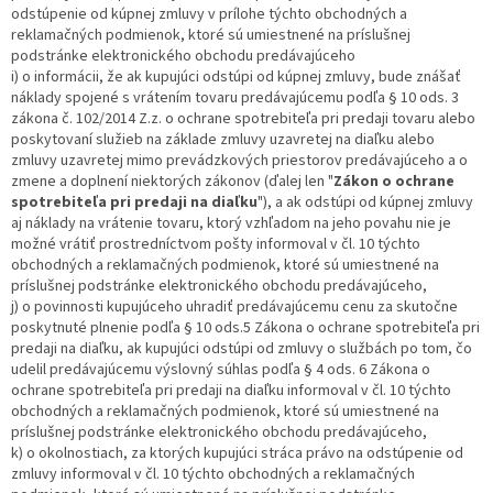
odstúpenie od kúpnej zmluvy v prílohe týchto obchodných a
reklamačných podmienok, ktoré sú umiestnené na príslušnej
podstránke elektronického obchodu predávajúceho
i) o informácii, že ak kupujúci odstúpi od kúpnej zmluvy, bude znášať
náklady spojené s vrátením tovaru predávajúcemu podľa § 10 ods. 3
zákona č. 102/2014 Z.z. o ochrane spotrebiteľa pri predaji tovaru alebo
poskytovaní služieb na základe zmluvy uzavretej na diaľku alebo
zmluvy uzavretej mimo prevádzkových priestorov predávajúceho a o
zmene a doplnení niektorých zákonov (ďalej len "
Zákon o ochrane
spotrebiteľa pri predaji na diaľku
"), a ak odstúpi od kúpnej zmluvy
aj náklady na vrátenie tovaru, ktorý vzhľadom na jeho povahu nie je
možné vrátiť prostredníctvom pošty informoval v čl. 10 týchto
obchodných a reklamačných podmienok, ktoré sú umiestnené na
príslušnej podstránke elektronického obchodu predávajúceho,
j) o povinnosti kupujúceho uhradiť predávajúcemu cenu za skutočne
poskytnuté plnenie podľa § 10 ods.5 Zákona o ochrane spotrebiteľa pri
predaji na diaľku, ak kupujúci odstúpi od zmluvy o službách po tom, čo
udelil predávajúcemu výslovný súhlas podľa § 4 ods. 6 Zákona o
ochrane spotrebiteľa pri predaji na diaľku informoval v čl. 10 týchto
obchodných a reklamačných podmienok, ktoré sú umiestnené na
príslušnej podstránke elektronického obchodu predávajúceho,
k) o okolnostiach, za ktorých kupujúci stráca právo na odstúpenie od
zmluvy informoval v čl. 10 týchto obchodných a reklamačných