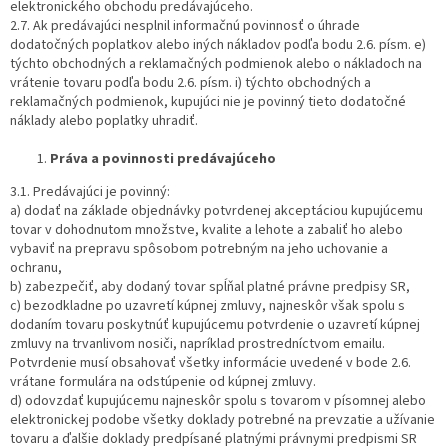
elektronického obchodu predávajúceho.
2.7. Ak predávajúci nesplnil informačnú povinnosť o úhrade
dodatočných poplatkov alebo iných nákladov podľa bodu 2.6. písm. e)
týchto obchodných a reklamačných podmienok alebo o nákladoch na
vrátenie tovaru podľa bodu 2.6. písm. i) týchto obchodných a
reklamačných podmienok, kupujúci nie je povinný tieto dodatočné
náklady alebo poplatky uhradiť.
Práva a povinnosti predávajúceho
3.1. Predávajúci je povinný:
a) dodať na základe objednávky potvrdenej akceptáciou kupujúcemu
tovar v dohodnutom množstve, kvalite a lehote a zabaliť ho alebo
vybaviť na prepravu spôsobom potrebným na jeho uchovanie a
ochranu,
b) zabezpečiť, aby dodaný tovar spĺňal platné právne predpisy SR,
c) bezodkladne po uzavretí kúpnej zmluvy, najneskôr však spolu s
dodaním tovaru poskytnúť kupujúcemu potvrdenie o uzavretí kúpnej
zmluvy na trvanlivom nosiči, napríklad prostredníctvom emailu.
Potvrdenie musí obsahovať všetky informácie uvedené v bode 2.6.
vrátane formulára na odstúpenie od kúpnej zmluvy.
d) odovzdať kupujúcemu najneskôr spolu s tovarom v písomnej alebo
elektronickej podobe všetky doklady potrebné na prevzatie a užívanie
tovaru a ďalšie doklady predpísané platnými právnymi predpismi SR