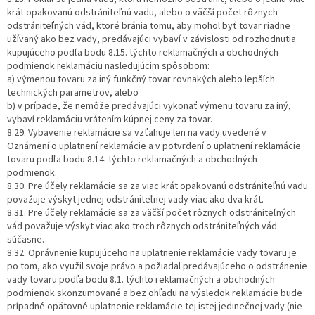
krát opakovanú odstrániteľnú vadu, alebo o väčší počet rôznych
odstrániteľných vád, ktoré bránia tomu, aby mohol byť tovar riadne
užívaný ako bez vady, predávajúci vybaví v závislosti od rozhodnutia
kupujúceho podľa bodu 8.15. týchto reklamačných a obchodných
podmienok reklamáciu nasledujúcim spôsobom:
a) výmenou tovaru za iný funkčný tovar rovnakých alebo lepších
technických parametrov, alebo
b) v prípade, že nemôže predávajúci vykonať výmenu tovaru za iný,
vybaví reklamáciu vrátením kúpnej ceny za tovar.
8.29. Vybavenie reklamácie sa vzťahuje len na vady uvedené v
Oznámení o uplatnení reklamácie a v potvrdení o uplatnení reklamácie
tovaru podľa bodu 8.14. týchto reklamačných a obchodných
podmienok.
8.30. Pre účely reklamácie sa za viac krát opakovanú odstrániteľnú vadu
považuje výskyt jednej odstrániteľnej vady viac ako dva krát.
8.31. Pre účely reklamácie sa za väčší počet rôznych odstrániteľných
vád považuje výskyt viac ako troch rôznych odstrániteľných vád
súčasne.
8.32. Oprávnenie kupujúceho na uplatnenie reklamácie vady tovaru je
po tom, ako využil svoje právo a požiadal predávajúceho o odstránenie
vady tovaru podľa bodu 8.1. týchto reklamačných a obchodných
podmienok skonzumované a bez ohľadu na výsledok reklamácie bude
prípadné opätovné uplatnenie reklamácie tej istej jedinečnej vady (nie