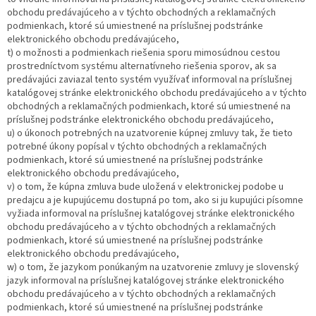
obchodu predávajúceho a v týchto obchodných a reklamačných
podmienkach, ktoré sú umiestnené na príslušnej podstránke
elektronického obchodu predávajúceho,
t) o možnosti a podmienkach riešenia sporu mimosúdnou cestou
prostredníctvom systému alternatívneho riešenia sporov, ak sa
predávajúci zaviazal tento systém využívať informoval na príslušnej
katalógovej stránke elektronického obchodu predávajúceho a v týchto
obchodných a reklamačných podmienkach, ktoré sú umiestnené na
príslušnej podstránke elektronického obchodu predávajúceho,
u) o úkonoch potrebných na uzatvorenie kúpnej zmluvy tak, že tieto
potrebné úkony popísal v týchto obchodných a reklamačných
podmienkach, ktoré sú umiestnené na príslušnej podstránke
elektronického obchodu predávajúceho,
v) o tom, že kúpna zmluva bude uložená v elektronickej podobe u
predajcu a je kupujúcemu dostupná po tom, ako si ju kupujúci písomne
vyžiada informoval na príslušnej katalógovej stránke elektronického
obchodu predávajúceho a v týchto obchodných a reklamačných
podmienkach, ktoré sú umiestnené na príslušnej podstránke
elektronického obchodu predávajúceho,
w) o tom, že jazykom ponúkaným na uzatvorenie zmluvy je slovenský
jazyk informoval na príslušnej katalógovej stránke elektronického
obchodu predávajúceho a v týchto obchodných a reklamačných
podmienkach, ktoré sú umiestnené na príslušnej podstránke