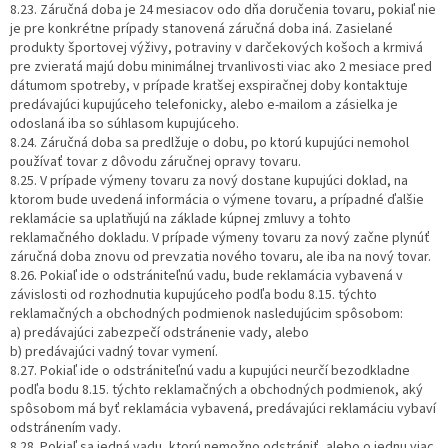
8.23. Záručná doba je 24 mesiacov odo dňa doručenia tovaru, pokiaľ nie
je pre konkrétne prípady stanovená záručná doba iná. Zasielané
produkty športovej výživy, potraviny v darčekových košoch a krmivá
pre zvieratá majú dobu minimálnej trvanlivosti viac ako 2 mesiace pred
dátumom spotreby, v prípade kratšej exspiračnej doby kontaktuje
predávajúci kupujúceho telefonicky, alebo e-mailom a zásielka je
odoslaná iba so súhlasom kupujúceho.
8.24. Záručná doba sa predlžuje o dobu, po ktorú kupujúci nemohol
používať tovar z dôvodu záručnej opravy tovaru.
8.25. V prípade výmeny tovaru za nový dostane kupujúci doklad, na
ktorom bude uvedená informácia o výmene tovaru, a prípadné ďalšie
reklamácie sa uplatňujú na základe kúpnej zmluvy a tohto
reklamačného dokladu. V prípade výmeny tovaru za nový začne plynúť
záručná doba znovu od prevzatia nového tovaru, ale iba na nový tovar.
8.26. Pokiaľ ide o odstrániteľnú vadu, bude reklamácia vybavená v
závislosti od rozhodnutia kupujúceho podľa bodu 8.15. týchto
reklamačných a obchodných podmienok nasledujúcim spôsobom:
a) predávajúci zabezpečí odstránenie vady, alebo
b) predávajúci vadný tovar vymení.
8.27. Pokiaľ ide o odstrániteľnú vadu a kupujúci neurčí bezodkladne
podľa bodu 8.15. týchto reklamačných a obchodných podmienok, aký
spôsobom má byť reklamácia vybavená, predávajúci reklamáciu vybaví
odstránením vady.
8.28. Pokiaľ sa jedná vadu, ktorú nemožno odstrániť, alebo o jednu viac