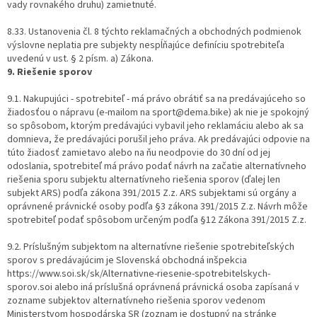
vady rovnakého druhu) zamietnuté.
8.33. Ustanovenia čl. 8 týchto reklamačných a obchodných podmienok
výslovne neplatia pre subjekty nespĺňajúce definíciu spotrebiteľa
uvedenú v ust. § 2 písm. a) Zákona.
9. Riešenie sporov
9.1. Nakupujúci - spotrebiteľ - má právo obrátiť sa na predávajúceho so
žiadosťou o nápravu (e-mailom na sport@dema.bike) ak nie je spokojný
so spôsobom, ktorým predávajúci vybavil jeho reklamáciu alebo ak sa
domnieva, že predávajúci porušil jeho práva. Ak predávajúci odpovie na
túto žiadosť zamietavo alebo na ňu neodpovie do 30 dní od jej
odoslania, spotrebiteľ má právo podať návrh na začatie alternatívneho
riešenia sporu subjektu alternatívneho riešenia sporov (ďalej len
subjekt ARS) podľa zákona 391/2015 Z.z. ARS subjektami sú orgány a
oprávnené právnické osoby podľa §3 zákona 391/2015 Z.z. Návrh môže
spotrebiteľ podať spôsobom určeným podľa §12 Zákona 391/2015 Z.z.
9.2. Príslušným subjektom na alternatívne riešenie spotrebiteľských
sporov s predávajúcim je Slovenská obchodná inšpekcia
https://www.soi.sk/sk/Alternativne-riesenie-spotrebitelskych-
sporov.soi alebo iná príslušná oprávnená právnická osoba zapísaná v
zozname subjektov alternatívneho riešenia sporov vedenom
Ministerstvom hospodárska SR (zoznam je dostupný na stránke