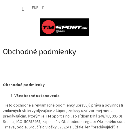
Prejsť
NÁKUP
na
EUR
obsah
KOŠÍK
Obchodné podmienky
Obchodné podmienky
Všeobecné ustanovenia
Tieto obchodné a reklamačné podmienky upravujú práva a povinnosti
zmluvných strán vyplývajúce z kúpnej zmluvy uzatvorenej medzi
predávajúcim, ktorým je TM Sport s.r.o., so sídlom Dlhá 248/43, 905 01
Senica, IČO: 50282468, zapísaná v Obchodnom registri Okresného súdu
Trnava, oddiel Sro, číslo vložky 37526/T , (ďalej len "predávajúci") a