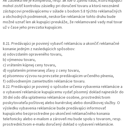
Ak zásielka nie je kompletná, resp. ak ide o zjavnú vadu, ktorú kupujúci
mohol zistiť kontrolou zásielky pri doručení tovaru a ktorú neoznámil
zástupcovi predávajúcemu v súlade s bodom 5.8 týchto reklamačných
a obchodných podmienok, neskoršie reklamácie tohto druhu bude
možné uznať len ak kupujúci preukáže, že reklamované vady mal tovar
už v čase jeho prevzatia kupujúcim.
8.21. Predávajúci je povinný vybaviť reklamáciu a ukončiť reklamačné
konanie jedným z nasledujúcich spôsobov:
a) odovzdaním opraveného tovaru,
b) výmenou tovaru,
c) vrátením kúpnej ceny tovaru,
d) vyplatením primeranej zľavy z ceny tovaru,
e) písomnou výzvou na prevzatie predávajúcim určeného plnenia,
f) odôvodneným zamietnutím reklamácie tovaru.
8.22. Predávajúci je povinný o spôsobe určenia vybavenia reklamácie a
o vybavení reklamácie kupujúcemu vydať písomný doklad najneskôr do
30 dní odo dňa uplatnenia reklamácie osobne, prostredníctvom
poskytovateľa poštovej alebo kuriérskej alebo donáškovej služby. O
výsledku vybavenia reklamácie bude predávajúci informovať
kupujúceho bezprostredne po ukončení reklamačného konania
telefonicky alebo e-mailom a zároveň mu bude spolu s tovarom, resp.
prostredníctvom e-mailu doručený doklad o vybavení reklamácie.