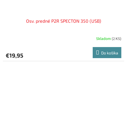
Osv. predné P2R SPECTON 350 (USB)
Skladom
(
2 KS
)
Do košíka
€19,95