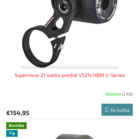
s
u
p
k
r
t
o
o
d
v
u
k
t
o
v
Supernova-21 svetlo predné V521s HBM U-Series
Skladom
(
1 KS
)
Do košíka
€154,95
Novinka
Tip