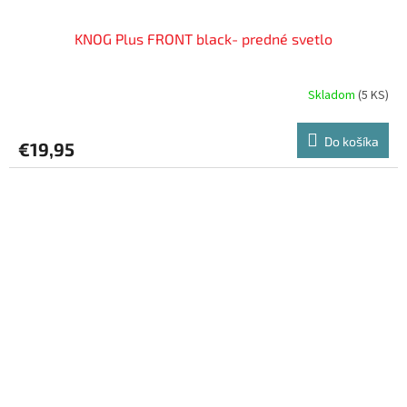
KNOG Plus FRONT black- predné svetlo
Skladom
(
5 KS
)
Do košíka
€19,95