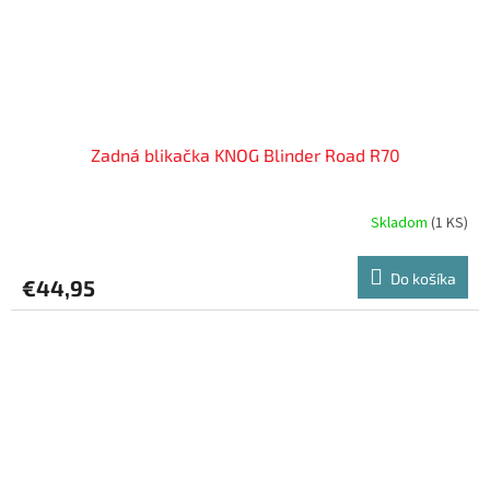
Zadná blikačka KNOG Blinder Road R70
Skladom
(
1 KS
)
Do košíka
€44,95