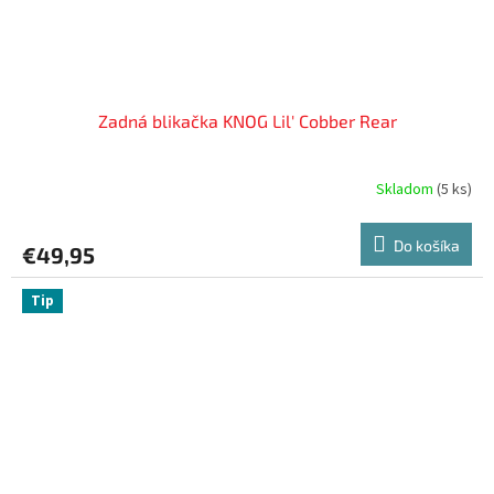
Zadná blikačka KNOG Lil' Cobber Rear
Skladom
(
5 ks
)
Do košíka
€49,95
Tip