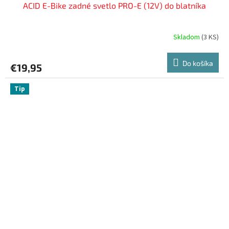
ACID E-Bike zadné svetlo PRO-E (12V) do blatníka
Skladom
(
3 KS
)
Do košíka
€19,95
Tip