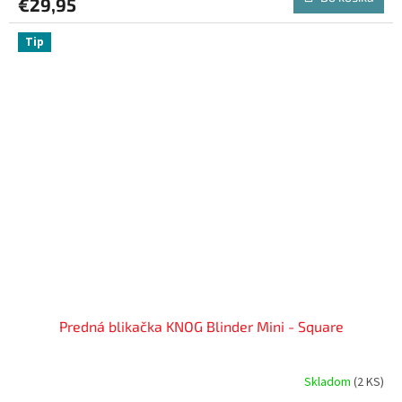
€29,95
Tip
Predná blikačka KNOG Blinder Mini - Square
Skladom
(
2 KS
)