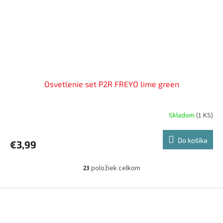
Osvetlenie set P2R FREYO lime green
Skladom
(
1 KS
)
Do košíka
€3,99
23
položiek celkom
O
v
l
Z
á
á
d
p
a