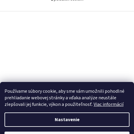
O
v
l
Z
á
á
d
p
a
ä
c
t
i
i
e
p
e
r
v
k
y
v
ý
Používame súbory cookie, aby sme vám umožnili pohodlné
p
prehliadanie webovej stránky a vďaka analýze neustále
i
s
zlepšovali jej funkcie, výkon a použiteľnosť.
Viac informácií
u
Nastavenie
Vytvoril Shoptet