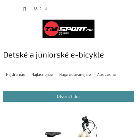
Prejsť
NÁKUP
na
EUR
obsah
KOŠÍK
Detské a juniorské e-bicykle
R
a
Najdrahšie
Najlacnejšie
Najpredávanejšie
Abecedne
d
e
n
Otvoriť filter
i
e
V
p
ý
r
p
o
i
d