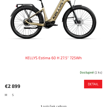
s
u
p
k
r
t
o
o
d
v
u
k
t
o
v
KELLYS Estima 60 H 27.5" 725Wh
Dostupné
(
1 ks
)
DETAIL
€2 899
M
S
1
položiek celkom