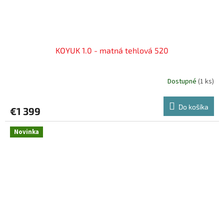
KOYUK 1.0 - matná tehlová 520
Dostupné
(
1 ks
)
Do košíka
€1 399
Novinka