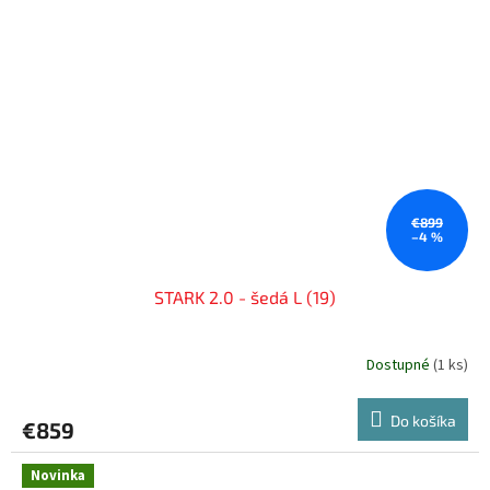
€899
–4 %
STARK 2.0 - šedá L (19)
Dostupné
(
1 ks
)
Do košíka
€859
Novinka