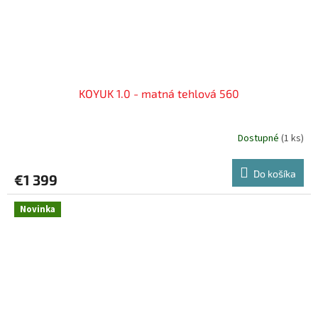
KOYUK 1.0 - matná tehlová 560
Dostupné
(
1 ks
)
Do košíka
€1 399
Novinka