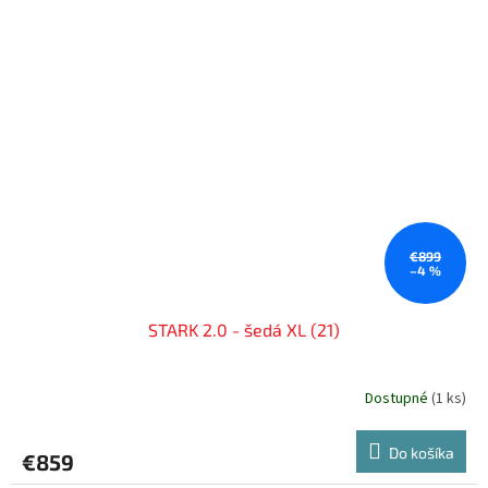
€899
–4 %
STARK 2.0 - šedá XL (21)
Dostupné
(
1 ks
)
Do košíka
€859