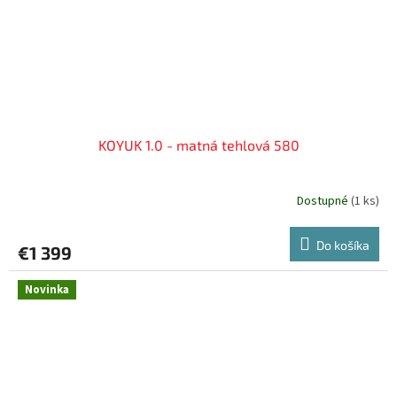
KOYUK 1.0 - matná tehlová 580
Dostupné
(
1 ks
)
Do košíka
€1 399
Novinka