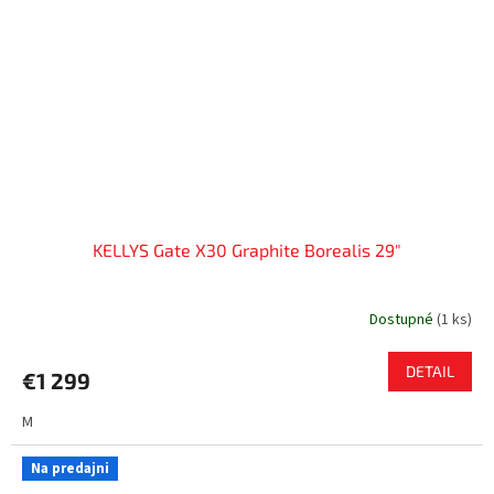
KELLYS Gate X30 Graphite Borealis 29"
Dostupné
(
1 ks
)
DETAIL
€1 299
M
Na predajni