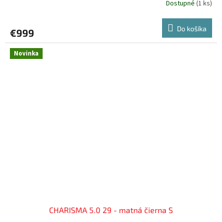
Dostupné
(
1 ks
)
Do košíka
€999
Novinka
CHARISMA 5.0 29 - matná čierna S