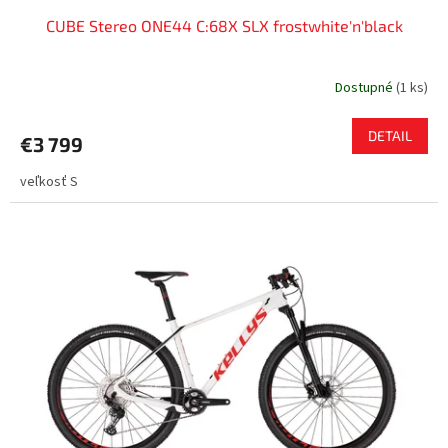
CUBE Stereo ONE44 C:68X SLX frostwhite'n'black
Dostupné
(
1 ks
)
DETAIL
€3 799
veľkosť S