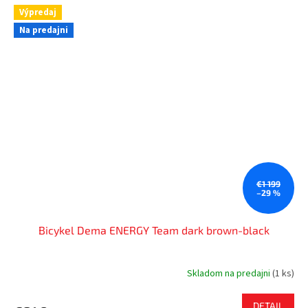
Výpredaj
Na predajni
€1 199
–29 %
Bicykel Dema ENERGY Team dark brown-black
Skladom na predajni
(
1 ks
)
DETAIL