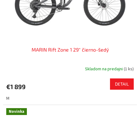
MARIN Rift Zone 1 29" čierno-šedý
Skladom na predajni
(
1 ks
)
DETAIL
€1 899
M
Novinka