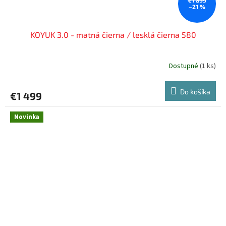
€1 899
–21 %
KOYUK 3.0 - matná čierna / lesklá čierna 580
Dostupné
(
1 ks
)
Do košíka
€1 499
Novinka