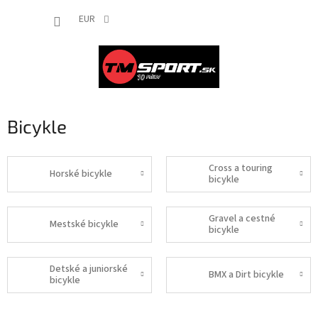
Prejsť
NÁKUP
na
EUR
obsah
KOŠÍK
Bicykle
Cross a touring
Horské bicykle
bicykle
Gravel a cestné
Mestské bicykle
bicykle
Detské a juniorské
BMX a Dirt bicykle
bicykle