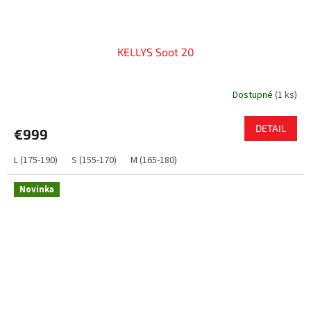
KELLYS Soot 20
Dostupné
(
1 ks
)
DETAIL
€999
L (175-190)
S (155-170)
M (165-180)
Novinka