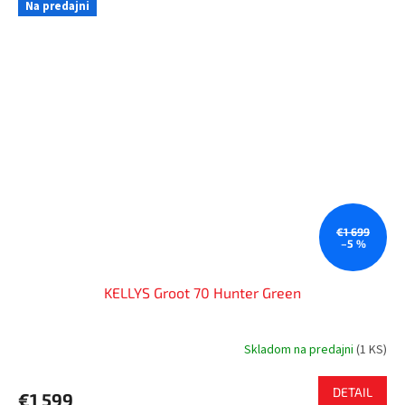
Na predajni
€1 699
–5 %
KELLYS Groot 70 Hunter Green
Skladom na predajni
(
1 KS
)
DETAIL
€1 599