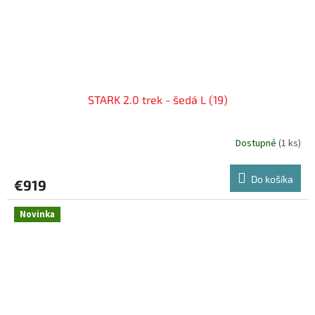
STARK 2.0 trek - šedá L (19)
Dostupné
(
1 ks
)
Do košíka
€919
Novinka