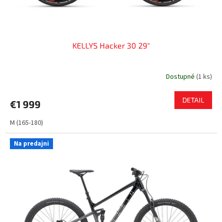
KELLYS Hacker 30 29"
Dostupné
(
1 ks
)
DETAIL
€1 999
M (165-180)
Na predajni