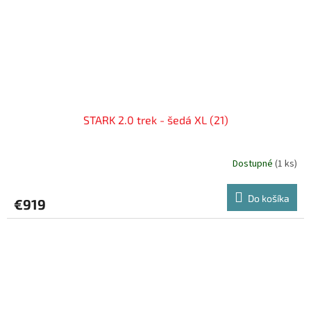
STARK 2.0 trek - šedá XL (21)
Dostupné
(
1 ks
)
Do košíka
€919