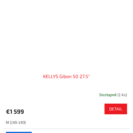
KELLYS Gibon 50 27.5"
Dostupné
(
1 ks
)
DETAIL
€1 599
M (165-180)