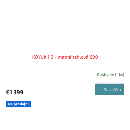
KOYUK 1.0 - matná tehlová 600
Dostupné
(
1 ks
)
Do košíka
€1 399
Na predajni