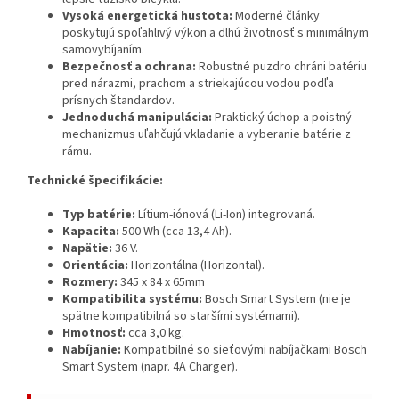
Vysoká energetická hustota:
Moderné články
poskytujú spoľahlivý výkon a dlhú životnosť s minimálnym
samovybíjaním.
Bezpečnosť a ochrana:
Robustné puzdro chráni batériu
pred nárazmi, prachom a striekajúcou vodou podľa
prísnych štandardov.
Jednoduchá manipulácia:
Praktický úchop a poistný
mechanizmus uľahčujú vkladanie a vyberanie batérie z
rámu.
Technické špecifikácie:
Typ batérie:
Lítium-iónová (Li-Ion) integrovaná.
Kapacita:
500 Wh (cca 13,4 Ah).
Napätie:
36 V.
Orientácia:
Horizontálna (Horizontal).
Rozmery:
345 x 84 x 65mm
Kompatibilita systému:
Bosch Smart System (nie je
spätne kompatibilná so staršími systémami).
Hmotnosť:
cca 3,0 kg.
Nabíjanie:
Kompatibilné so sieťovými nabíjačkami Bosch
Smart System (napr. 4A Charger).