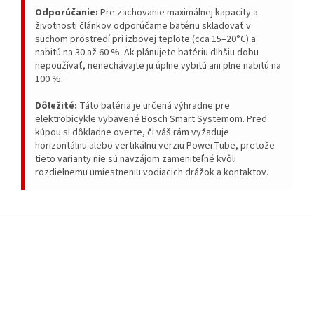
Odporúčanie:
Pre zachovanie maximálnej kapacity a
životnosti článkov odporúčame batériu skladovať v
suchom prostredí pri izbovej teplote (cca 15–20°C) a
nabitú na 30 až 60 %. Ak plánujete batériu dlhšiu dobu
nepoužívať, nenechávajte ju úplne vybitú ani plne nabitú na
100 %.
Dôležité:
Táto batéria je určená výhradne pre
elektrobicykle vybavené Bosch Smart Systemom. Pred
kúpou si dôkladne overte, či váš rám vyžaduje
horizontálnu alebo vertikálnu verziu PowerTube, pretože
tieto varianty nie sú navzájom zameniteľné kvôli
rozdielnemu umiestneniu vodiacich drážok a kontaktov.
Z
á
p
ä
t
i