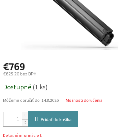
€769
€625,20 bez DPH
Jednotková
Dostupné
(
1 ks
)
cena:
Môžeme doručiť do:
14.8.2026
Možnosti doručenia
Pridať do košíka
Detailné informácie