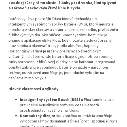
spodnej rúrky rámu chráni články pred vonkajšími vplyvmi
a zároveň zachováva čisté línie bicykla.
Batéria využíva pokročilú lítium-iónovú technológiu s
inteligentným systémom správy batérie (BMS), ktorý neustále
monitoruje stav článkov a chráni ich pred prehriatím, preťažením
či hlbokým vybitím. Ako súčasť Smart systému komunikuje
priamo s aplikáciou eBike Flow, kde môžete sledovať presný
stav nabitia a plánovať trasy podľa aktuálnej kapacity.
Horizontálny variant je určený pre rámy so špecifickým
vnútorným uložením, kde batéria lícuje s geometriou spodnej
rúrky vyrobenej z hliníkovej zliatiny alebo karbónu. Integrovaná
poistka zabraňuje vypadnutiu batérie pri jazde v náročnom
teréne, no zároveň umožňuje jej jednoduché vybratie na
nabíjanie mimo bicykla.
Hlavné vlastnosti a výhody:
Inteligentný systém Bosch (BES3):
Plná konektivita a
pravidelné aktualizácie softvéru cez Bluetooth
prostredníctvom vášho smartfónu.
Kompaktný dizajn:
Horizontálna orientácia umožňuje
výrobcom rámov dosiahnuť štíhlejší profil spodnej rúrky a
lepšie ťažisko bicykla.