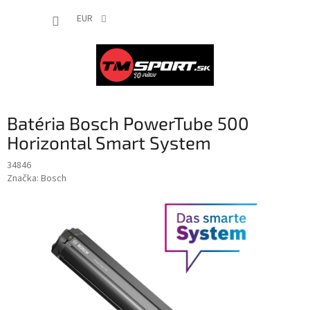
Prejsť
NÁKUP
na
EUR
obsah
KOŠÍK
Batéria Bosch PowerTube 500
Horizontal Smart System
34846
Značka:
Bosch