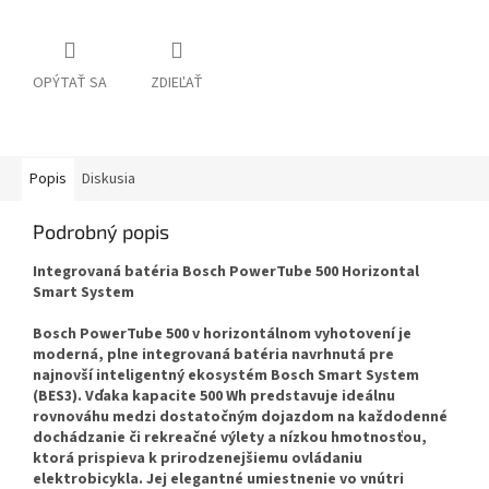
OPÝTAŤ SA
ZDIEĽAŤ
Popis
Diskusia
Podrobný popis
Integrovaná batéria Bosch PowerTube 500 Horizontal
Smart System
Bosch PowerTube 500 v horizontálnom vyhotovení je
moderná, plne integrovaná batéria navrhnutá pre
najnovší inteligentný ekosystém Bosch Smart System
(BES3). Vďaka kapacite 500 Wh predstavuje ideálnu
rovnováhu medzi dostatočným dojazdom na každodenné
dochádzanie či rekreačné výlety a nízkou hmotnosťou,
ktorá prispieva k prirodzenejšiemu ovládaniu
elektrobicykla. Jej elegantné umiestnenie vo vnútri