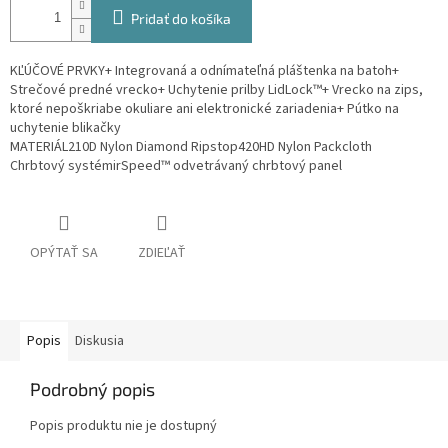
Pridať do košíka
KĽÚČOVÉ PRVKY+ Integrovaná a odnímateľná pláštenka na batoh+
Strečové predné vrecko+ Uchytenie prilby LidLock™+ Vrecko na zips,
ktoré nepoškriabe okuliare ani elektronické zariadenia+ Pútko na
uchytenie blikačky
MATERIÁL210D Nylon Diamond Ripstop420HD Nylon Packcloth
Chrbtový systémirSpeed™ odvetrávaný chrbtový panel
OPÝTAŤ SA
ZDIEĽAŤ
Popis
Diskusia
Podrobný popis
Popis produktu nie je dostupný