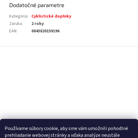
Dodatočné parametre
Kategória
:
Cyklistické doplnky
Záruka
:
2 roky
EAN
:
0843820159196
Z
á
p
ä
t
i
e
Používame súbory cookie, aby sme vám umožnili pohodlné
prehliadanie webovej stránky a vďaka analýze neustále