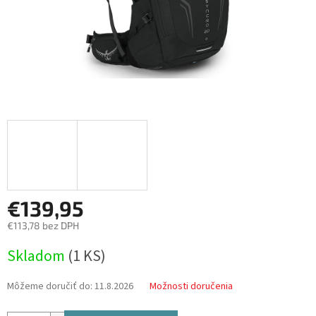
€139,95
€113,78 bez DPH
Jednotková
Skladom
(
1 KS
)
cena:
Môžeme doručiť do:
11.8.2026
Možnosti doručenia