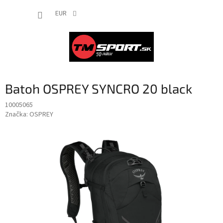
Prejsť
NÁKUP
na
EUR
obsah
KOŠÍK
Batoh OSPREY SYNCRO 20 black
10005065
Značka:
OSPREY