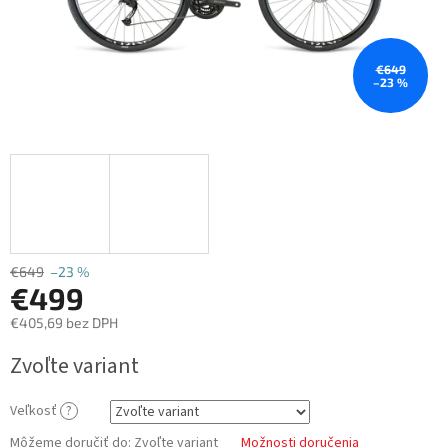
€649
–23 %
€649
–23 %
€499
€405,69 bez DPH
Jednotková
Zvoľte variant
cena:
Veľkosť
?
Môžeme doručiť do:
Zvoľte variant
Možnosti doručenia