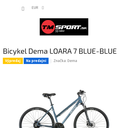
Prejsť
NÁKUP
na
EUR
obsah
KOŠÍK
Bicykel Dema LOARA 7 BLUE-BLUE
Značka:
Dema
Výpredaj
Na predajni