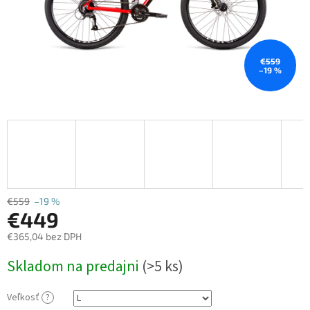
€559
–19 %
€559
–19 %
€449
€365,04 bez DPH
Jednotková
Skladom na predajni
(
>5 ks
)
cena:
Veľkosť
?