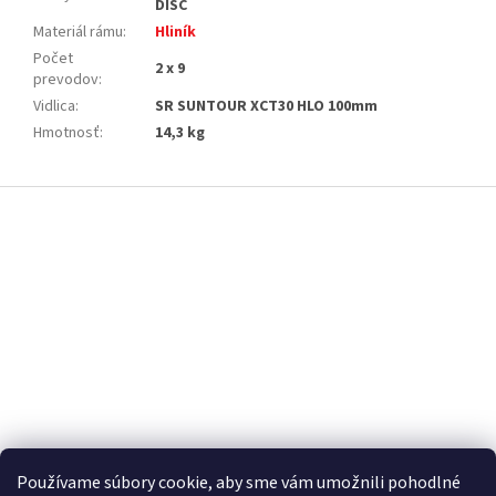
DISC
Materiál rámu
:
Hliník
Počet
2 x 9
prevodov
:
Vidlica
:
SR SUNTOUR XCT30 HLO 100mm
Hmotnosť
:
14,3 kg
Z
á
p
ä
t
i
e
Používame súbory cookie, aby sme vám umožnili pohodlné