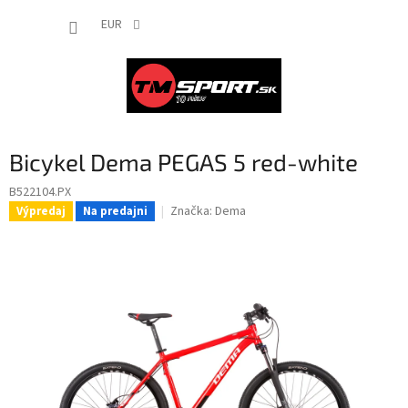
Prejsť
NÁKUP
na
EUR
obsah
KOŠÍK
Bicykel Dema PEGAS 5 red-white
B522104.PX
Značka:
Dema
Výpredaj
Na predajni