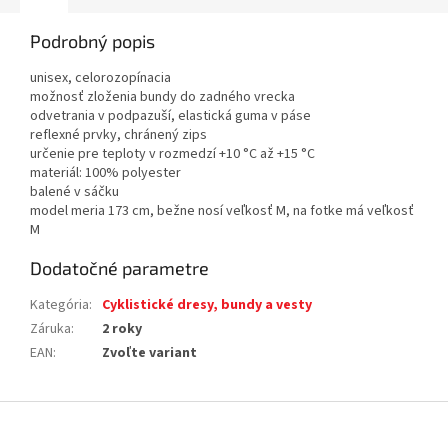
Podrobný popis
unisex, celorozopínacia
možnosť zloženia bundy do zadného vrecka
odvetrania v podpazuší, elastická guma v páse
reflexné prvky, chránený zips
určenie pre teploty v rozmedzí +10 °C až +15 °C
materiál: 100% polyester
balené v sáčku
model meria 173 cm, bežne nosí veľkosť M, na fotke má veľkosť
M
Dodatočné parametre
Kategória
:
Cyklistické dresy, bundy a vesty
Záruka
:
2 roky
EAN
:
Zvoľte variant
Z
á