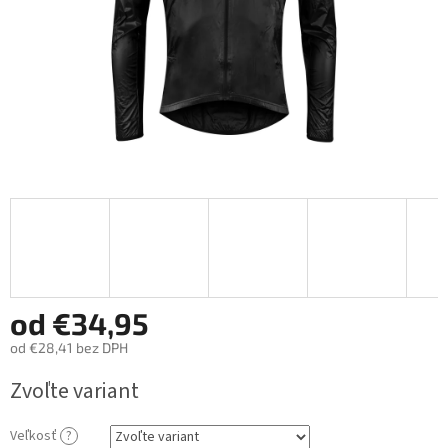
od
€34,95
od
€28,41
bez DPH
Jednotková
Zvoľte variant
cena:
Veľkosť
?