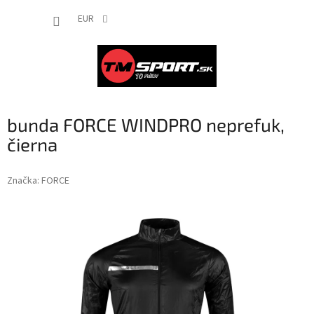
Prejsť
NÁKUP
na
EUR
obsah
KOŠÍK
bunda FORCE WINDPRO neprefuk,
čierna
Značka:
FORCE