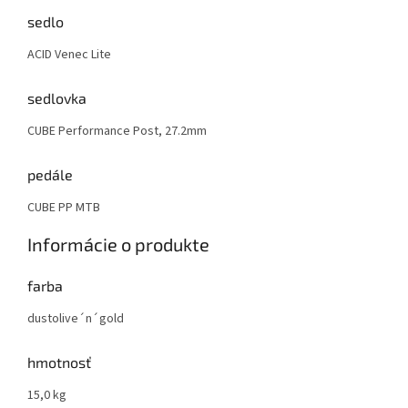
sedlo
ACID Venec Lite
sedlovka
CUBE Performance Post, 27.2mm
pedále
CUBE PP MTB
Informácie o produkte
farba
dustolive´n´gold
hmotnosť
15,0 kg