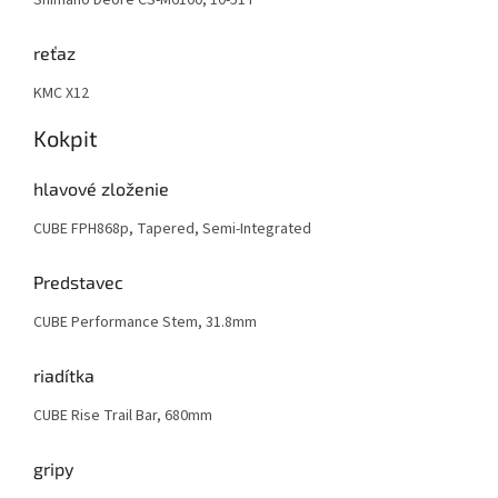
reťaz
KMC X12
Kokpit
hlavové zloženie
CUBE FPH868p, Tapered, Semi-Integrated
Predstavec
CUBE Performance Stem, 31.8mm
riadítka
CUBE Rise Trail Bar, 680mm
gripy