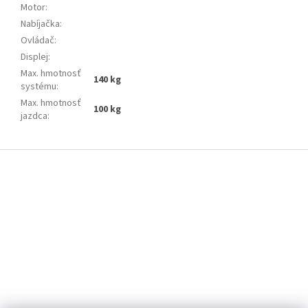
Motor
:
Nabíjačka
:
Ovládač
:
Displej
:
Max. hmotnosť
140 kg
systému
:
Max. hmotnosť
100 kg
jazdca
:
Z
á
p
ä
t
i
e