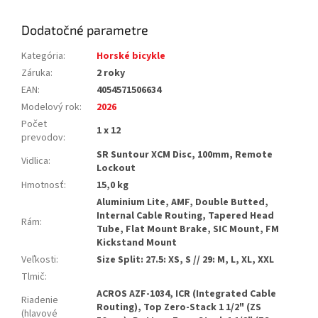
Dodatočné parametre
Kategória
:
Horské bicykle
Záruka
:
2 roky
EAN
:
4054571506634
Modelový rok
:
2026
Počet
1 x 12
prevodov
:
SR Suntour XCM Disc, 100mm, Remote
Vidlica
:
Lockout
Hmotnosť
:
15,0 kg
Aluminium Lite, AMF, Double Butted,
Internal Cable Routing, Tapered Head
Rám
:
Tube, Flat Mount Brake, SIC Mount, FM
Kickstand Mount
Veľkosti
:
Size Split: 27.5: XS, S // 29: M, L, XL, XXL
Tlmič
:
ACROS AZF-1034, ICR (Integrated Cable
Riadenie
Routing), Top Zero-Stack 1 1/2" (ZS
(hlavové