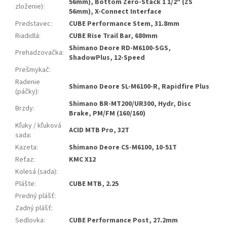
56mm), Bottom Zero-Stack 1 1/2" (ZS
zloženie)
:
56mm), X-Connect Interface
Predstavec
:
CUBE Performance Stem, 31.8mm
Riadidlá
:
CUBE Rise Trail Bar, 680mm
Shimano Deore RD-M6100-SGS,
Prehadzovačka
:
ShadowPlus, 12-Speed
Prešmykač
:
Radenie
Shimano Deore SL-M6100-R, Rapidfire Plus
(páčky)
:
Shimano BR-MT200/UR300, Hydr, Disc
Brzdy
:
Brake, PM/FM (160/160)
Kľuky / kľuková
ACID MTB Pro, 32T
sada
:
Kazeta
:
Shimano Deore CS-M6100, 10-51T
Reťaz
:
KMC X12
Kolesá (sada)
:
Plášte
:
CUBE MTB, 2.25
Predný plášť
:
Zadný plášť
:
Sedlovka
:
CUBE Performance Post, 27.2mm