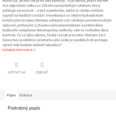
Hovorí sa, že moc nie je nič bez kontroly. To je dôvod, prečo má Aim
SLX odpruženú vidlicu so 100 mm nastaviteľným zdvihom, ktorý
pohlcuje nerovnosti – a tiež uzamknutie, takže to všetko môžete
vypnúť na hladších cestách. V kombinácii so silnými hydraulickými
kotúčovými brzdami Shimano odolnými voči všetkým poveternostným
vplyvom, priľnavými 2,25-palcovými pneumatikami a potenciálom
budúceho vylepšenia teleskopickej sedlovky vám to rozhodne dáva
kontrolu. Čo sa týka výkonu, široký rozsah prevodov Shimano 1x12
Deore bez problémov premieta vaše úsilie pri pedáloch do postupu
vpred. Kde budete skúmať nabudúce?
Detailné informácie
OPÝTAŤ SA
ZDIEĽAŤ
Popis
Diskusia
Podrobný popis