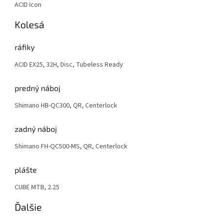
ACID Icon
Kolesá
ráfiky
ACID EX25, 32H, Disc, Tubeless Ready
predný náboj
Shimano HB-QC300, QR, Centerlock
zadný náboj
Shimano FH-QC500-MS, QR, Centerlock
plášte
CUBE MTB, 2.25
Ďalšie