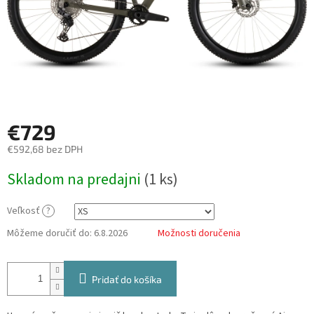
€729
€592,68 bez DPH
Jednotková
Skladom na predajni
(
1 ks
)
cena:
Veľkosť
?
Môžeme doručiť do:
6.8.2026
Možnosti doručenia
Pridať do košíka