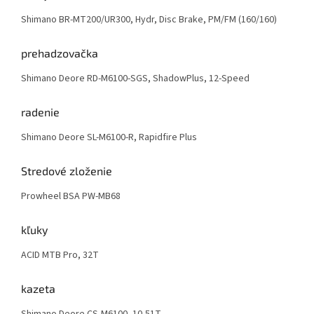
Shimano BR-MT200/UR300, Hydr, Disc Brake, PM/FM (160/160)
prehadzovačka
Shimano Deore RD-M6100-SGS, ShadowPlus, 12-Speed
radenie
Shimano Deore SL-M6100-R, Rapidfire Plus
Stredové zloženie
Prowheel BSA PW-MB68
kľuky
ACID MTB Pro, 32T
kazeta
Shimano Deore CS-M6100, 10-51T