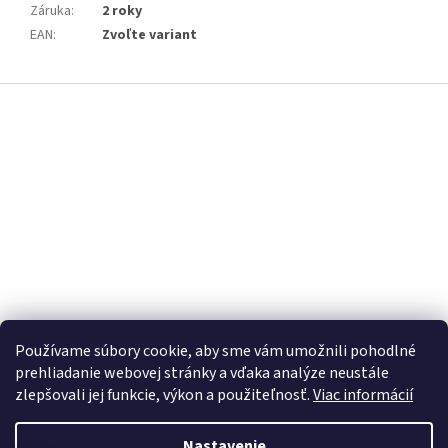
Záruka
:
2 roky
EAN
:
Zvoľte variant
Z
á
p
ä
t
i
e
Používame súbory cookie, aby sme vám umožnili pohodlné
prehliadanie webovej stránky a vďaka analýze neustále
zlepšovali jej funkcie, výkon a použiteľnosť.
Viac informácií
Nastavenie