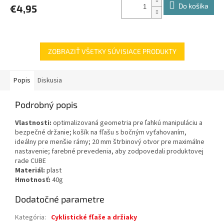
Do košíka
€4,95
ZOBRAZIŤ VŠETKY SÚVISIACE PRODUKTY
Popis
Diskusia
Podrobný popis
Vlastnosti:
optimalizovaná geometria pre ľahkú manipuláciu a
bezpečné držanie; košík na fľašu s bočným vyťahovaním,
ideálny pre menšie rámy; 20 mm štrbinový otvor pre maximálne
nastavenie; farebné prevedenia, aby zodpovedali produktovej
rade CUBE
Materiál:
plast
Hmotnosť:
40g
Dodatočné parametre
Kategória
:
Cyklistické fľaše a držiaky