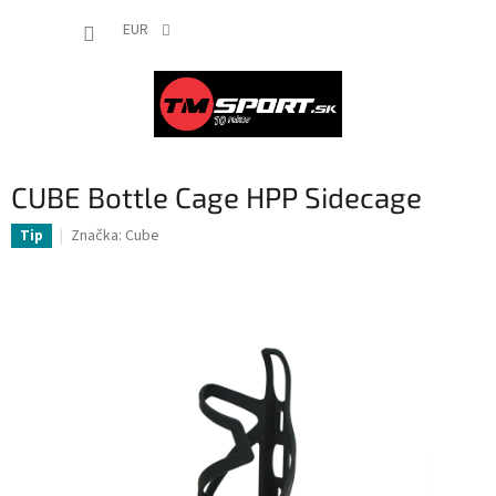
Prejsť
NÁKUP
na
EUR
obsah
KOŠÍK
CUBE Bottle Cage HPP Sidecage
Značka:
Cube
Tip