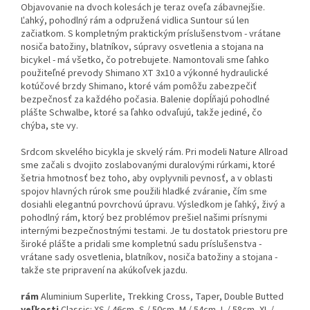
Objavovanie na dvoch kolesách je teraz oveľa zábavnejšie.
Ľahký, pohodlný rám a odpružená vidlica Suntour sú len
začiatkom. S kompletným praktickým príslušenstvom - vrátane
nosiča batožiny, blatníkov, súpravy osvetlenia a stojana na
bicykel - má všetko, čo potrebujete. Namontovali sme ľahko
použiteľné prevody Shimano XT 3x10 a výkonné hydraulické
kotúčové brzdy Shimano, ktoré vám pomôžu zabezpečiť
bezpečnosť za každého počasia. Balenie dopĺňajú pohodlné
plášte Schwalbe, ktoré sa ľahko odvaľujú, takže jediné, čo
chýba, ste vy.
Srdcom skvelého bicykla je skvelý rám. Pri modeli Nature Allroad
sme začali s dvojito zoslabovanými duralovými rúrkami, ktoré
šetria hmotnosť bez toho, aby ovplyvnili pevnosť, a v oblasti
spojov hlavných rúrok sme použili hladké zváranie, čím sme
dosiahli elegantnú povrchovú úpravu. Výsledkom je ľahký, živý a
pohodlný rám, ktorý bez problémov prešiel našimi prísnymi
internými bezpečnostnými testami. Je tu dostatok priestoru pre
široké plášte a pridali sme kompletnú sadu príslušenstva -
vrátane sady osvetlenia, blatníkov, nosiča batožiny a stojana -
takže ste pripravení na akúkoľvek jazdu.
rám
Aluminium Superlite, Trekking Cross, Taper, Double Butted