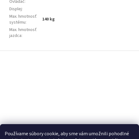
Ovládač
:
Displej
:
Max. hmotnosť
140 kg
systému
:
Max. hmotnosť
jazdca
:
Z
á
p
ä
t
i
e
Používame súbory cookie, aby sme vám umožnili pohodlné