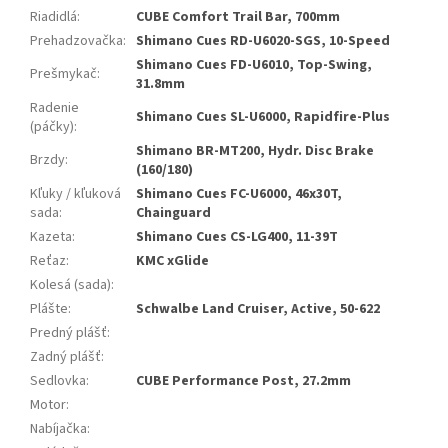
Riadidlá
:
CUBE Comfort Trail Bar, 700mm
Prehadzovačka
:
Shimano Cues RD-U6020-SGS, 10-Speed
Shimano Cues FD-U6010, Top-Swing,
Prešmykač
:
31.8mm
Radenie
Shimano Cues SL-U6000, Rapidfire-Plus
(páčky)
:
Shimano BR-MT200, Hydr. Disc Brake
Brzdy
:
(160/180)
Kľuky / kľuková
Shimano Cues FC-U6000, 46x30T,
sada
:
Chainguard
Kazeta
:
Shimano Cues CS-LG400, 11-39T
Reťaz
:
KMC xGlide
Kolesá (sada)
:
Plášte
:
Schwalbe Land Cruiser, Active, 50-622
Predný plášť
:
Zadný plášť
:
Sedlovka
:
CUBE Performance Post, 27.2mm
Motor
:
Nabíjačka
: