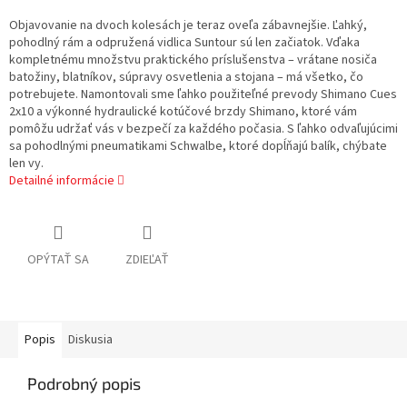
Objavovanie na dvoch kolesách je teraz oveľa zábavnejšie. Ľahký,
pohodlný rám a odpružená vidlica Suntour sú len začiatok. Vďaka
kompletnému množstvu praktického príslušenstva – vrátane nosiča
batožiny, blatníkov, súpravy osvetlenia a stojana – má všetko, čo
potrebujete. Namontovali sme ľahko použiteľné prevody Shimano Cues
2x10 a výkonné hydraulické kotúčové brzdy Shimano, ktoré vám
pomôžu udržať vás v bezpečí za každého počasia. S ľahko odvaľujúcimi
sa pohodlnými pneumatikami Schwalbe, ktoré dopĺňajú balík, chýbate
len vy.
Detailné informácie
OPÝTAŤ SA
ZDIEĽAŤ
Popis
Diskusia
Podrobný popis