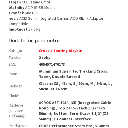
stojan
CUBEstand Cmpt
blatníky
ACID 65 BB-Mount
zvonček
Knog Oi
nosič
ACID Semi-Integrated Carrier, ACID RILink Adapter
Compatible
hmotnosť
17,6 kg
Dodatočné parametre
Kategória
:
Cross a touring bicykle
Záruka
:
2 roky
EAN
:
4054571476173
Aluminium Superlite, Trekking Cross,
Rám
:
Taper, Double Butted
Classic: XS / 46cm, S / 50cm, M / 54cm, L /
Veľkosti
:
58cm, XL / 62cm
Tlmič
:
ACROS AZF-1034, ICR (Integrated Cable
Riadenie
Routing), Top Zero-Stack 1 1/2" (ZS
(hlavové
56mm), Bottom Zero-Stack 1 1/2" (ZS
zloženie)
:
56mm), X-Connect Interface
Predstavec
:
CUBE Performance Stem Pro, 31.8mm