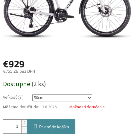
€929
€755,28 bez DPH
Jednotková
Dostupné
(
2 ks
)
cena:
Veľkosť
?
Môžeme doručiť do:
13.8.2026
Možnosti doručenia
Pridať do košíka