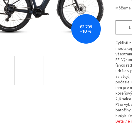
Môžeme d
€2 799
–10 %
Cyklisti 
mestskej
všestran
FE. Výko
ľahko ra
udržia v
zaisťujú
počasie. 
mm pre m
koreňový
2,6 palca
Plne vyba
batožiny 
kedykoľv
Detailné 