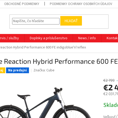
OBCHODNÉ PODMIENKY
PODMIENKY OCHRANY OSOBNÝCH ÚDAJOV
HĽADAŤ
rvis / služby
Doplnky a príslušenstvo
News / info
Kontak
eaction Hybrid Performance 600 FE indigoblue'n'reflex
 Reaction Hybrid Performance 600 FE 
Značka:
Cube
aj
Na predajni
€2 799
€2 
€2 031,7
Jednotk
Sklad
cena:
Veľkosť