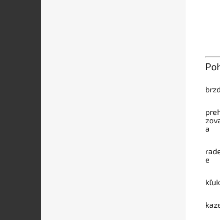
Po
brz
pre
zov
a
rad
e
kľu
kaz