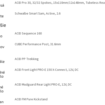
ACID Pro 30, 32/32 Spokes, 15x110mm/12x148mm, Tubeless Re
esá
Schwalbe Smart Sam, Active, 2.6
šte
šie
ACID Sequence 160
lo
CUBE Performance Post, 31.6mm
lov
ACID PP Trekking
ále
ACID Front Light PRO-E 150 X-Connect, 12V, DC
dné
lo
ACID Mudguard Rear Light PRO-E, 12V, DC
né
lo
ACID FM Pure Kickstand
an