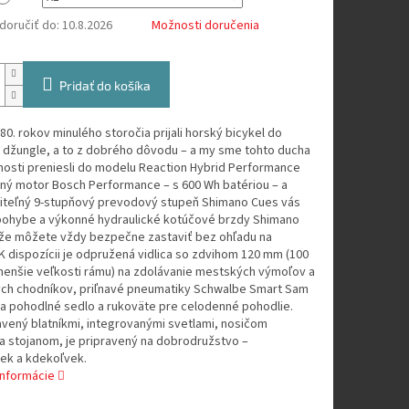
oručiť do:
10.8.2026
Možnosti doručenia
Pridať do košíka
z 80. rokov minulého storočia prijali horský bicykel do
 džungle, a to z dobrého dôvodu – a my sme tohto ducha
nosti preniesli do modelu Reaction Hybrid Performance
nný motor Bosch Performance – s 600 Wh batériou – a
diteľný 9-stupňový prevodový stupeň Shimano Cues vás
 pohybe a výkonné hydraulické kotúčové brzdy Shimano
, že môžete vždy bezpečne zastaviť bez ohľadu na
K dispozícii je odpružená vidlica so zdvihom 120 mm (100
enšie veľkosti rámu) na zdolávanie mestských výmoľov a
ch chodníkov, priľnavé pneumatiky Schwalbe Smart Sam
 a pohodlné sedlo a rukoväte pre celodenné pohodlie.
vený blatníkmi, integrovanými svetlami, nosičom
a stojanom, je pripravený na dobrodružstvo –
ek a kdekoľvek.
informácie