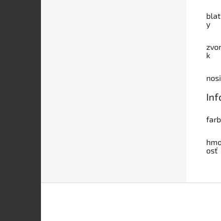
blat
y
zvo
k
nos
Inf
far
hmo
osť
Z
á
p
ä