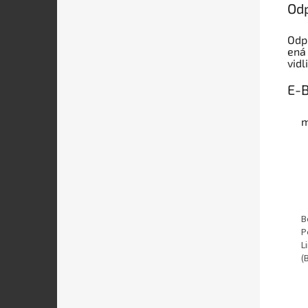
Od
Odp
ená
vidl
E-
m
B
P
L
(