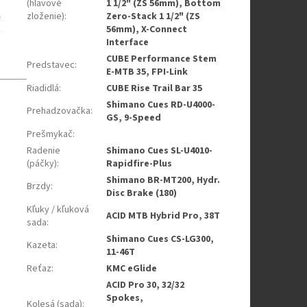
(hlavové
1 1/2" (ZS 56mm), Bottom
zloženie)
:
Zero-Stack 1 1/2" (ZS
56mm), X-Connect
Interface
CUBE Performance Stem
Predstavec
:
E-MTB 35, FPI-Link
Riadidlá
:
CUBE Rise Trail Bar 35
Shimano Cues RD-U4000-
Prehadzovačka
:
GS, 9-Speed
Prešmykač
:
Radenie
Shimano Cues SL-U4010-
(páčky)
:
Rapidfire-Plus
Shimano BR-MT200, Hydr.
Brzdy
:
Disc Brake (180)
Kľuky / kľuková
ACID MTB Hybrid Pro, 38T
sada
:
Shimano Cues CS-LG300,
Kazeta
:
11-46T
Reťaz
:
KMC eGlide
ACID Pro 30, 32/32
Spokes,
Kolesá (sada)
: