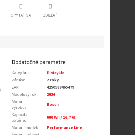
OPÝTAŤ SA
ZDIEĽAŤ
Dodatočné parametre
Kategória
:
E-bicykle
Záruka
:
2 roky
EAN
:
4250589465479
l
Modelový rok
:
2026
g
Motor -
Bosch
výrobca
:
Kapacita
600 Wh / 16,7 Ah
batérie
:
Motor - model
:
Performance Line