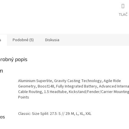
TLAČ
s
Podobné (5)
Diskusia
robný popis
m
Aluminium Superlite, Gravity Casting Technology, Agile Ride
Geometry, Boost148, Fully Integrated Battery, Advanced Interna
Cable Routing, 1.5 Headtube, Kickstand/Fender/Carrier Mountin
Points
Classic: Size Split: 27.5: S // 29: M, L, XL, XXL
kos