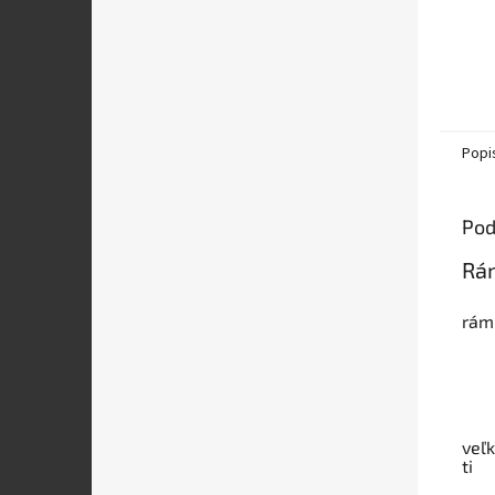
Popi
Pod
Rá
rám
veľ
ti