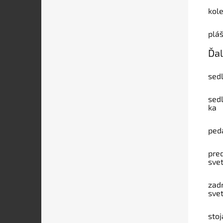
kol
plá
Ďal
sed
sed
ka
ped
pre
svet
zad
svet
stoj