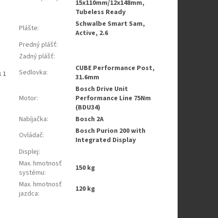
15x110mm/12x148mm,
Tubeless Ready
Schwalbe Smart Sam,
Plášte
:
Active, 2.6
Predný plášť
:
Zadný plášť
:
CUBE Performance Post,
Sedlovka
:
k 1
31.6mm
Bosch Drive Unit
Motor
:
Performance Line 75Nm
(BDU34)
Nabíjačka
:
Bosch 2A
Bosch Purion 200 with
Ovládač
:
Integrated Display
Displej
:
Max. hmotnosť
150 kg
systému
:
Max. hmotnosť
120 kg
jazdca
: