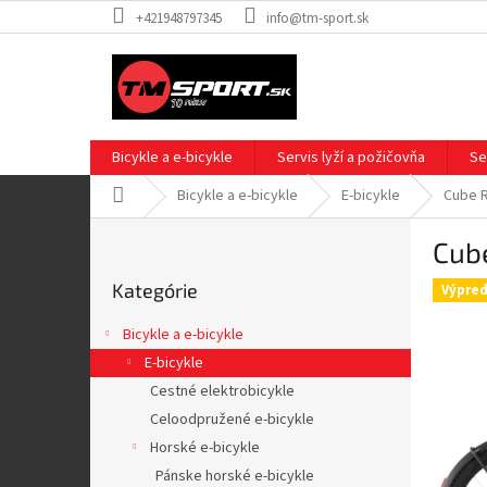
Prejsť
+421948797345
info@tm-sport.sk
na
obsah
Bicykle a e-bicykle
Servis lyží a požičovňa
Se
Domov
Bicykle a e-bicykle
E-bicykle
Cube R
B
Cube
o
Preskočiť
č
Kategórie
kategórie
Výpred
n
ý
Bicykle a e-bicykle
p
E-bicykle
a
Cestné elektrobicykle
n
e
Celoodpružené e-bicykle
l
Horské e-bicykle
Pánske horské e-bicykle