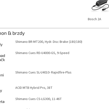
Bosch 2A
hon & brzdy
Shimano BR-MT200, Hydr. Disc Brake (180/180)
dy
Shimano Cues RD-U4000-GS, 9-Speed
had
ačk
Shimano Cues SL-U4010- Rapidfire-Plus
eni
ACID MTB Hybrid Pro, 38T
ky
Shimano Cues CS-LG300, 11-46T
eta