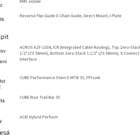
KMC eGlide
az
Reverse Flip-Guide E-Chain Guide, Direct Mount, I-Plate
tk
pit
ACROS AZF-1034, ICR (Integrated Cable Routing), Top Zero-Stac
vov
1/2" (ZS 56mm), Bottom Zero-Stack 1 1/2" (ZS 56mm), X-Connect
Interface
eni
CUBE Performance Stem E-MTB 35, FPI-Link
dst
c
CUBE Rise Trail Bar 35
ítk
ACID Hybrid Perform
y
lesá