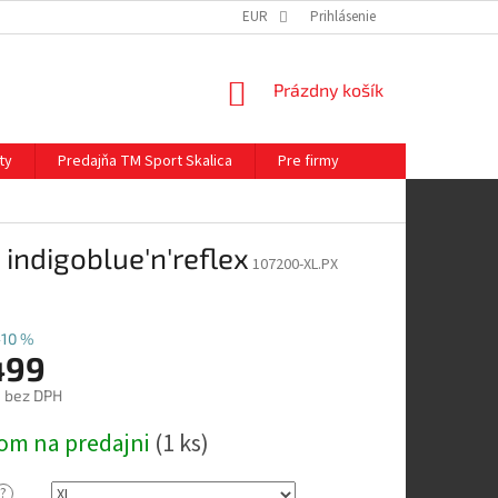
EUR
Prihlásenie
NÁKUPNÝ
Prázdny košík
KOŠÍK
ty
Predajňa TM Sport Skalica
Pre firmy
indigoblue'n'reflex
107200-XL.PX
–10 %
499
1 bez DPH
ová
om na predajni
(
1 ks
)
?