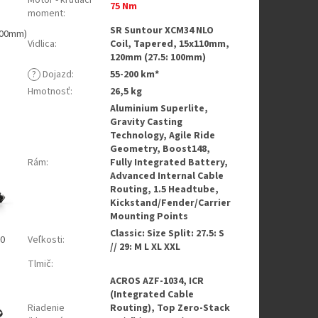
Motor - krútiaci
75 Nm
moment
:
SR Suntour XCM34 NLO
100mm)
Vidlica
:
Coil, Tapered, 15x110mm,
120mm (27.5: 100mm)
?
Dojazd
:
55-200 km*
Hmotnosť
:
26,5 kg
Aluminium Superlite,
Gravity Casting
Technology, Agile Ride
Geometry, Boost148,
Rám
:
Fully Integrated Battery,
Advanced Internal Cable
Routing, 1.5 Headtube,
Kickstand/Fender/Carrier
Mounting Points
Classic: Size Split: 27.5: S
00
Veľkosti
:
// 29: M L XL XXL
Tlmič
:
ACROS AZF-1034, ICR
(Integrated Cable
Riadenie
Routing), Top Zero-Stack