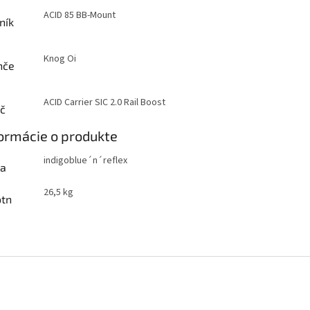
ACID 85 BB-Mount
ník
Knog Oi
nče
ACID Carrier SIC 2.0 Rail Boost
ič
ormácie o produkte
indigoblue´n´reflex
ba
26,5 kg
tn