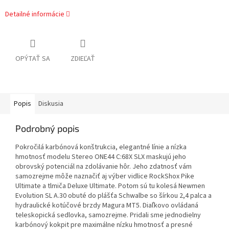
Detailné informácie
OPÝTAŤ SA
ZDIEĽAŤ
Popis
Diskusia
Podrobný popis
Pokročilá karbónová konštrukcia, elegantné línie a nízka
hmotnosť modelu Stereo ONE44 C:68X SLX maskujú jeho
obrovský potenciál na zdolávanie hôr. Jeho zdatnosť vám
samozrejme môže naznačiť aj výber vidlice RockShox Pike
Ultimate a tlmiča Deluxe Ultimate. Potom sú tu kolesá Newmen
Evolution SL A.30 obuté do plášťa Schwalbe so šírkou 2,4 palca a
hydraulické kotúčové brzdy Magura MT5. Diaľkovo ovládaná
teleskopická sedlovka, samozrejme. Pridali sme jednodielny
karbónový kokpit pre maximálne nízku hmotnosť a presné