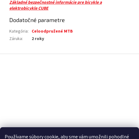
Základné bezpečnostné informácie pre bicykle a
elektrobicykle CUBE
Dodatočné parametre
Kategória
:
Celoodpružené MTB
Záruka
:
2 roky
Z
á
p
ä
t
i
e
Používame súbory cookie, aby sme vám umožnili pohodlné