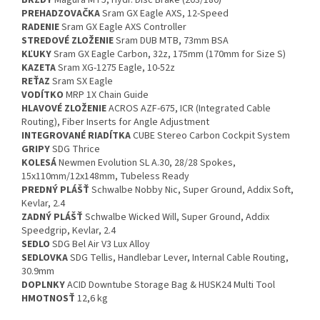
BRZDY
Magura MT5, Hydr. Disc Brake (203/180)
PREHADZOVAČKA
Sram GX Eagle AXS, 12-Speed
RADENIE
Sram GX Eagle AXS Controller
STREDOVÉ ZLOŽENIE
Sram DUB MTB, 73mm BSA
KĽUKY
Sram GX Eagle Carbon, 32z, 175mm (170mm for Size S)
KAZETA
Sram XG-1275 Eagle, 10-52z
REŤAZ
Sram SX Eagle
VODÍTKO
MRP 1X Chain Guide
HLAVOVÉ ZLOŽENIE
ACROS AZF-675, ICR (Integrated Cable
Routing), Fiber Inserts for Angle Adjustment
INTEGROVANÉ RIADÍTKA
CUBE Stereo Carbon Cockpit System
GRIPY
SDG Thrice
KOLESÁ
Newmen Evolution SL A.30, 28/28 Spokes,
15x110mm/12x148mm, Tubeless Ready
PREDNÝ PLÁŠŤ
Schwalbe Nobby Nic, Super Ground, Addix Soft,
Kevlar, 2.4
ZADNÝ PLÁŠŤ
Schwalbe Wicked Will, Super Ground, Addix
Speedgrip, Kevlar, 2.4
SEDLO
SDG Bel Air V3 Lux Alloy
SEDLOVKA
SDG Tellis, Handlebar Lever, Internal Cable Routing,
30.9mm
DOPLNKY
ACID Downtube Storage Bag & HUSK24 Multi Tool
HMOTNOSŤ
12,6 kg