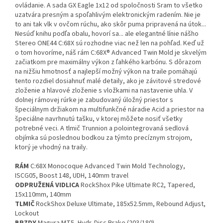
ovládanie. A sada GX Eagle 1x12 od spoločnosti Sram to všetko
uzatvára presným a spoľahlivým elektronickým radením. Nie je
to ani tak vlk v ovčom rúchu, ako skôr puma pripravená na útok...
Nesúď knihu podľa obalu, hovorí sa... ale elegantné línie nášho
Stereo ONE44 C:68X sú rozhodne viac než len na pohľad. Keď už
o tom hovoríme, náš rám C:68X® Advanced Twin Mold je skvelým
začiatkom pre maximálny výkon z ľahkého karbónu. S dôrazom
na nižšiu hmotnosť a najlepší možný výkon na traile pomáhajú
tento rozdiel dosiahnuť malé detaily, ako je závitové stredové
zloženie a hlavové zloženie s vložkami na nastavenie uhla. V
dolnej rámovej rúrke je zabudovaný úložný priestor s
špeciálnym držiakom na multifunkčné náradie Acid a priestor na
špeciálne navrhnutú tašku, v ktorej môžete nosiť všetky
potrebné veci. A tlmič Trunnion a polointegrovaná sedlová
objímka sú poslednou bodkou za týmto precíznym strojom,
ktorý je vhodný na traily.
RÁM
C:68X Monocoque Advanced Twin Mold Technology,
ISCG05, Boost 148, UDH, 140mm travel
ODPRUŽENÁ VIDLICA
RockShox Pike Ultimate RC2, Tapered,
15x110mm, 140mm
TLMIČ
RockShox Deluxe Ultimate, 185x52.5mm, Rebound Adjust,
Lockout