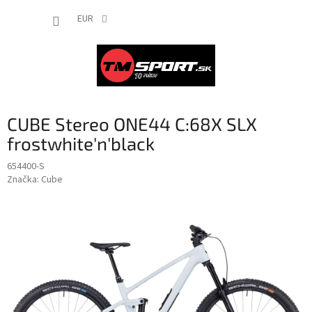
Prejsť
NÁKUP
na
EUR
obsah
KOŠÍK
CUBE Stereo ONE44 C:68X SLX
frostwhite'n'black
654400-S
Značka:
Cube