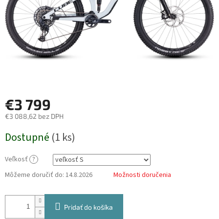
€3 799
€3 088,62 bez DPH
Jednotková
Dostupné
(
1 ks
)
cena:
Veľkosť
?
Môžeme doručiť do:
14.8.2026
Možnosti doručenia
Pridať do košíka