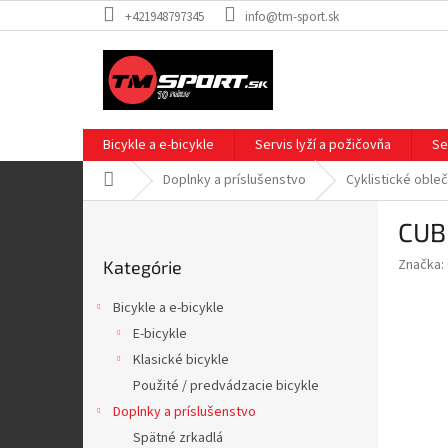
Prejsť
+421948797345
info@tm-sport.sk
na
obsah
Bicykle a e-bicykle
Servis lyží a požičovňa
Se
Domov
Doplnky a príslušenstvo
Cyklistické oble
B
CUB
o
Preskočiť
č
Značka:
Kategórie
kategórie
n
ý
Bicykle a e-bicykle
p
E-bicykle
a
Klasické bicykle
n
e
Použité / predvádzacie bicykle
l
Doplnky a príslušenstvo
Spätné zrkadlá