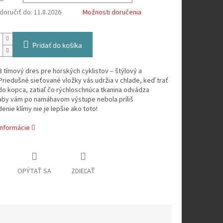
oručiť do:
11.8.2026
Možnosti doručenia
Pridať do košíka
tímový dres pre horských cyklistov – štýlový a
Priedušné sieťované vložky vás udržia v chlade, keď trať
o kopca, zatiaľ čo rýchloschnúca tkanina odvádza
 aby vám po namáhavom výstupe nebola príliš
denie klímy nie je lepšie ako toto!
informácie
OPÝTAŤ SA
ZDIEĽAŤ