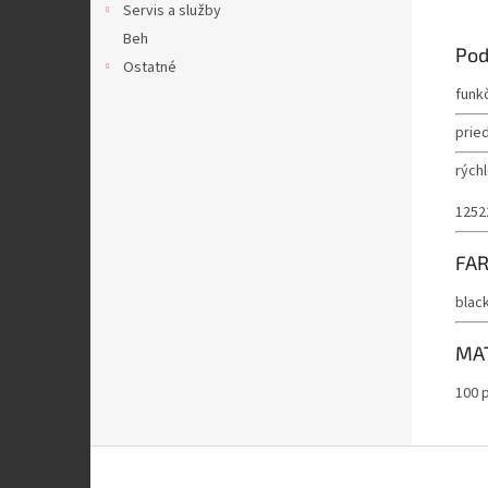
Servis a služby
Beh
Pod
Ostatné
funk
prie
rých
1252
FA
blac
MA
100 
Z
á