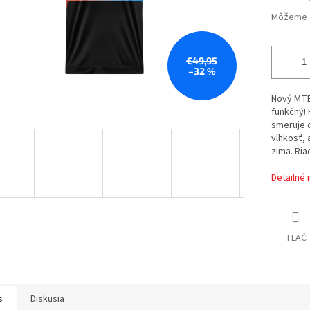
Môžeme d
€49,95
–32 %
Nový MTB 
funkčný!
smeruje d
vlhkosť,
zima.
Ria
Detailné 
TLAČ
s
Diskusia