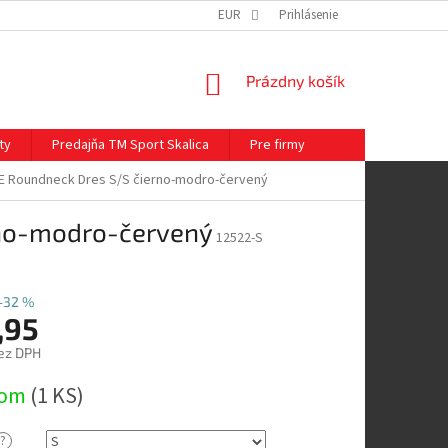
EUR
Prihlásenie
NÁKUPNÝ
Prázdny košík
KOŠÍK
ty
Predajňa TM Sport Skalica
Pre firmy
E Roundneck Dres S/S čierno-modro-červený
no-modro-červený
12522-S
–32 %
,95
ez DPH
ová
dom
(
1 KS
)
?