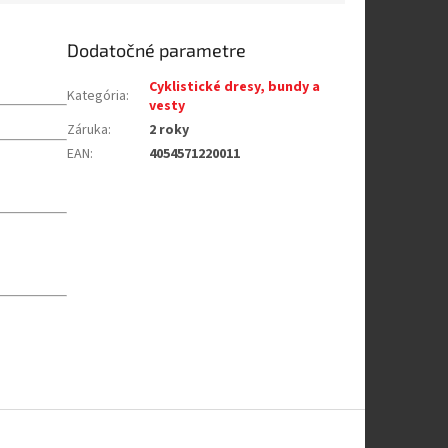
Dodatočné parametre
Cyklistické dresy, bundy a
Kategória
:
vesty
Záruka
:
2 roky
EAN
:
4054571220011