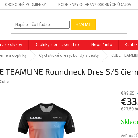
OBCHODNÉ PODMIENKY
PODMIENKY OCHRANY OSOBNÝCH ÚDAJOV
HĽADAŤ
rvis / služby
Doplnky a príslušenstvo
News / info
Kontak
čenie a doplnky
Cyklistické dresy, bundy a vesty
CUBE TEAMLIN
E TEAMLINE Roundneck Dres S/S čier
Cube
€49,95
€33
€27,60 b
Jednotk
Skla
cena:
Veľkosť