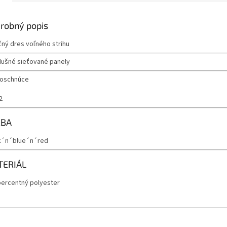
robný popis
čný dres voľného strihu
dušné sieťované panely
loschnúce
2
RBA
k´n´blue´n´red
TERIÁL
percentný polyester