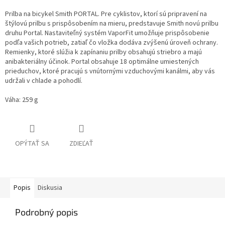
Prilba na bicykel Smith PORTAL. Pre cyklistov, ktorí sú pripravení na
štýlovú prilbu s prispôsobením na mieru, predstavuje Smith novú prilbu
druhu Portal. Nastaviteľný systém VaporFit umožňuje prispôsobenie
podľa vašich potrieb, zatiaľ čo vložka dodáva zvýšenú úroveň ochrany.
Remienky, ktoré slúžia k zapínaniu prilby obsahujú striebro a majú
anibakteriálny účinok. Portal obsahuje 18 optimálne umiestených
prieduchov, ktoré pracujú s vnútornými vzduchovými kanálmi, aby vás
udržali v chlade a pohodlí.
Váha: 259 g
OPÝTAŤ SA
ZDIEĽAŤ
Popis
Diskusia
Podrobný popis