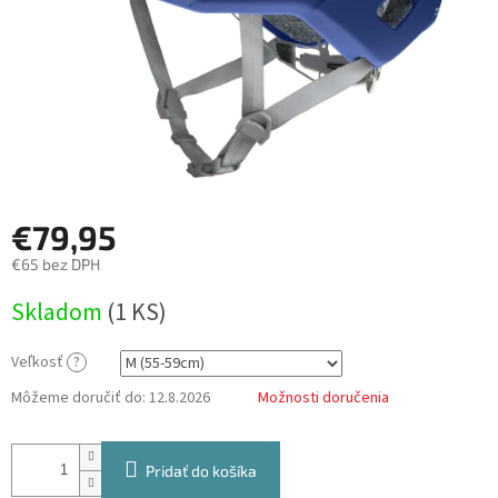
€79,95
€65 bez DPH
Jednotková
Skladom
(
1 KS
)
cena:
Veľkosť
?
Môžeme doručiť do:
12.8.2026
Možnosti doručenia
Pridať do košíka