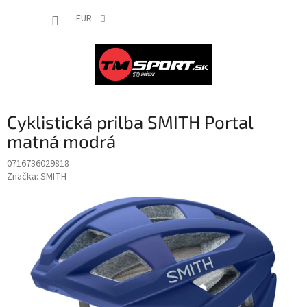
Prejsť
NÁKUP
na
EUR
obsah
KOŠÍK
Cyklistická prilba SMITH Portal
matná modrá
0716736029818
Značka:
SMITH