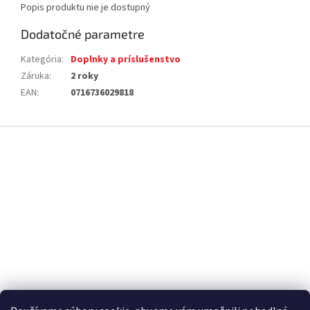
Popis produktu nie je dostupný
Dodatočné parametre
Kategória
:
Doplnky a príslušenstvo
Záruka
:
2 roky
EAN
:
0716736029818
Z
á
p
ä
t
i
e