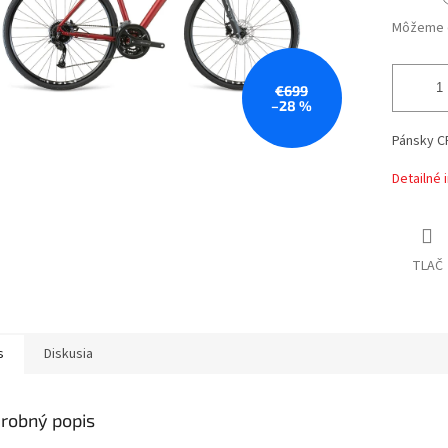
Môžeme d
€699
–28 %
Pánsky C
Detailné 
TLAČ
s
Diskusia
robný popis