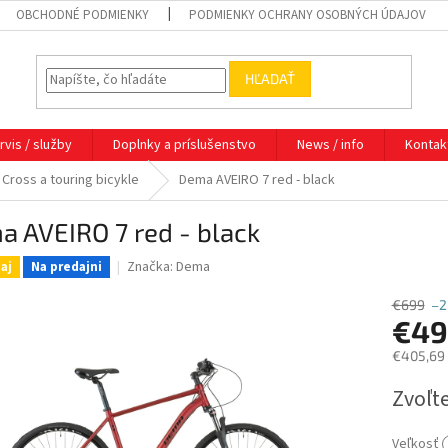
OBCHODNÉ PODMIENKY
PODMIENKY OCHRANY OSOBNÝCH ÚDAJOV
HĽADAŤ
rvis / služby
Doplnky a príslušenstvo
News / info
Kontak
Cross a touring bicykle
Dema AVEIRO 7 red - black
 AVEIRO 7 red - black
Značka:
Dema
aj
Na predajni
€699
–2
€49
€405,69
Jednotk
Zvoľte
cena:
Veľkosť