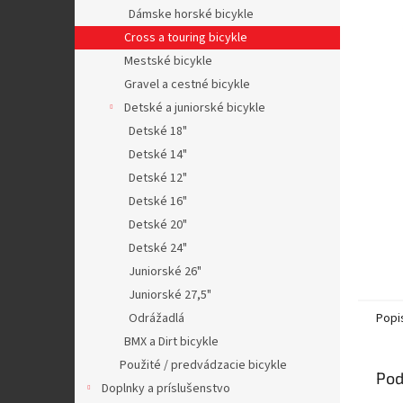
Dámske horské bicykle
Cross a touring bicykle
Mestské bicykle
Gravel a cestné bicykle
Detské a juniorské bicykle
Detské 18"
Detské 14"
Detské 12"
Detské 16"
Detské 20"
Detské 24"
Juniorské 26"
Juniorské 27,5"
Odrážadlá
Popi
BMX a Dirt bicykle
Použité / predvádzacie bicykle
Pod
Doplnky a príslušenstvo