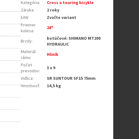
Kategória
:
Cross a touring bicykle
Záruka
:
2 roky
EAN
:
Zvoľte variant
Priemer
28"
kolesa
:
kotúčové: SHIMANO MT200
Brzdy
:
HYDRAULIC
Materiál
Hliník
rámu
:
Počet
3 x 9
prevodov
:
Vidlica
:
SR SUNTOUR SF15 75mm
Hmotnosť
:
14,5 kg