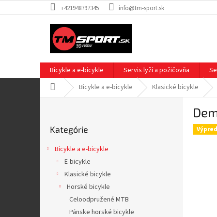
Prejsť
+421948797345
info@tm-sport.sk
na
obsah
Bicykle a e-bicykle
Servis lyží a požičovňa
Se
Domov
Bicykle a e-bicykle
Klasické bicykle
B
Dema
o
Preskočiť
č
Kategórie
kategórie
Výpred
n
ý
Bicykle a e-bicykle
p
E-bicykle
a
Klasické bicykle
n
e
Horské bicykle
l
Celoodpružené MTB
Pánske horské bicykle