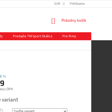
EUR
Prihlásenie
NÁKUPNÝ
Prázdny košík
KOŠÍK
ty
Predajňa TM Sport Skalica
Pre firmy
8 %
9
 bez DPH
ová
 variant
?