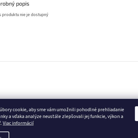
robný popis
s produktu nie je dostupný
úbory cookie, aby sme vám umožnili pohodlné prehliadanie
nky a vďaka analýze neustále zlepšovali jej funkcie, výkon a
ť.
Viac informácií