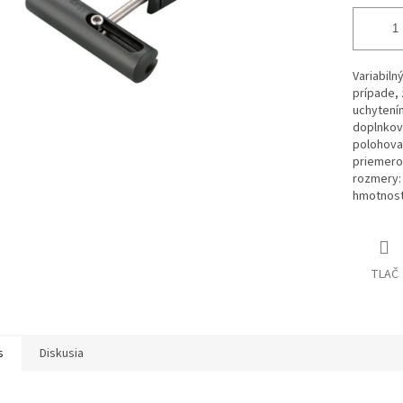
Variabiln
prípade, 
uchytením
doplnkov 
polohovat
priemerom
rozmery: 
hmotnosť
TLAČ
s
Diskusia