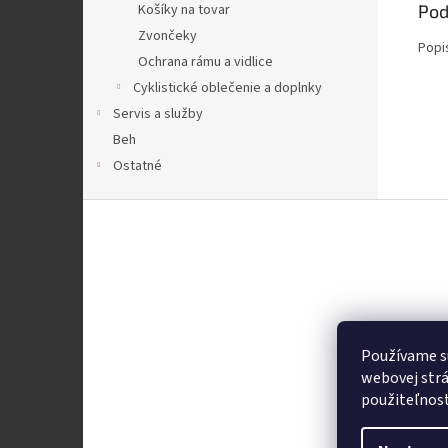
Košíky na tovar
Pod
Zvončeky
Popi
Ochrana rámu a vidlice
Cyklistické oblečenie a doplnky
Servis a služby
Beh
Ostatné
Z
á
p
ä
t
i
e
Používame s
webovej strá
použiteľnos