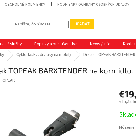
OBCHODNÉ PODMIENKY
PODMIENKY OCHRANY OSOBNÝCH ÚDAJOV
HĽADAŤ
rvis / služby
Doplnky a príslušenstvo
News / info
Kontak
nky
Cyklo-tašky, držiaky na mobily
Držiak TOPEAK BARXTENDER 
iak TOPEAK BARXTENDER na kormidlo
0
TOPEAK
€19
€16,22 b
Jednotk
Skla
cena:
Môžeme d