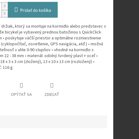
Pridať do košíka
ý držiak, ktorý sa montuje na kormidlo alebo predstavec v
že bicykel je vybavený prednou batožinou s QuickClick
 • poskytuje väčší priestor a optimálne rozmiestnenie
(cyklopočítač, osvetlenie, GPS navigácia, atď.) • možná
eľnosť v uhle 0-90 stupňov • vhodné na kormidlo s
 22 - 38 mm • materiál: odolný tvrdený plast + oceľ •
18 x 3 x 3 cm (zložený), 13 x 10 x 13 cm (rozložený) •
: 116 g
OPÝTAŤ SA
ZDIEĽAŤ