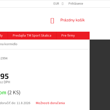
EUR
Prihlásenie
NÁKUPNÝ
Prázdny košík
KOŠÍK
ty
Predajňa TM Sport Skalica
Pre firmy
na kormidlo
52994
,95
ez DPH
ová
dom
(
2 KS
)
oručiť do:
11.8.2026
Možnosti doručenia