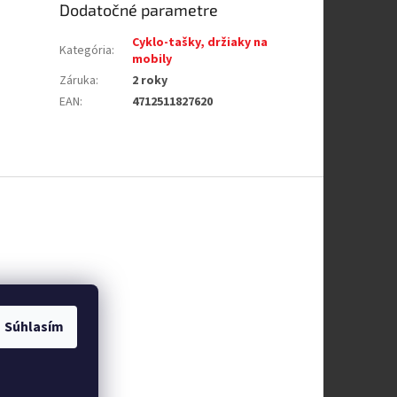
Dodatočné parametre
Cyklo-tašky, držiaky na
Kategória
:
mobily
Záruka
:
2 roky
EAN
:
4712511827620
Súhlasím