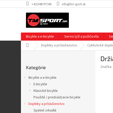
Prejsť
+421948797345
info@tm-sport.sk
na
obsah
Bicykle a e-bicykle
Servis lyží a požičovňa
Se
Domov
Doplnky a príslušenstvo
Cyklistické dopl
B
Drž
o
Preskočiť
č
Značka:
Kategórie
kategórie
n
ý
Bicykle a e-bicykle
p
E-bicykle
a
Klasické bicykle
n
e
Použité / predvádzacie bicykle
l
Doplnky a príslušenstvo
Spätné zrkadlá