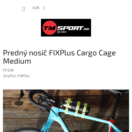
Prejsť
NÁKUP
na
EUR
obsah
KOŠÍK
Predný nosič FIXPlus Cargo Cage
Medium
FP194
Značka:
FIXPlus