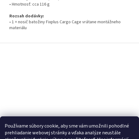
• Hmotnosť: cca 116 g
Rozsah dodávky:
• 1 × nosič batožiny Fixplus Cargo Cage vrátane montážneho
materiálu
Z
á
p
ä
t
i
e
Používame súbory cookie, aby sme vám umožnili pohodlné
prehliadanie webovej stránky a vďaka analýze neustále