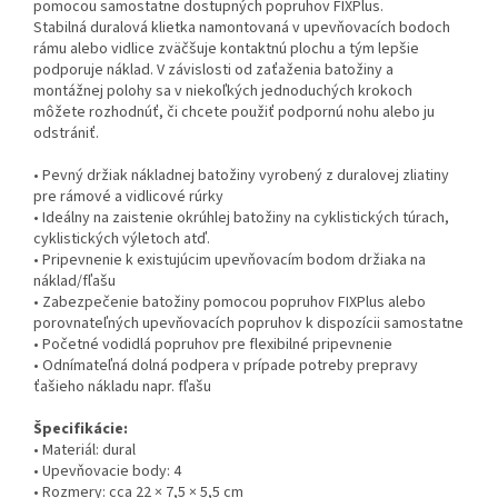
pomocou samostatne dostupných popruhov FIXPlus.
Stabilná duralová klietka namontovaná v upevňovacích bodoch
rámu alebo vidlice zväčšuje kontaktnú plochu a tým lepšie
podporuje náklad. V závislosti od zaťaženia batožiny a
montážnej polohy sa v niekoľkých jednoduchých krokoch
môžete rozhodnúť, či chcete použiť podpornú nohu alebo ju
odstrániť.
• Pevný držiak nákladnej batožiny vyrobený z duralovej zliatiny
pre rámové a vidlicové rúrky
• Ideálny na zaistenie okrúhlej batožiny na cyklistických túrach,
cyklistických výletoch atď.
• Pripevnenie k existujúcim upevňovacím bodom držiaka na
náklad/fľašu
• Zabezpečenie batožiny pomocou popruhov FIXPlus alebo
porovnateľných upevňovacích popruhov k dispozícii samostatne
• Početné vodidlá popruhov pre flexibilné pripevnenie
• Odnímateľná dolná podpera v prípade potreby prepravy
ťašieho nákladu napr. fľašu
Špecifikácie:
• Materiál: dural
• Upevňovacie body: 4
• Rozmery: cca 22 × 7,5 × 5,5 cm