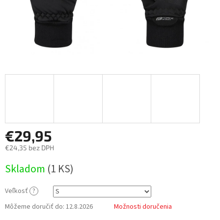
€29,95
€24,35 bez DPH
Jednotková
Skladom
(
1 KS
)
cena:
Veľkosť
?
Môžeme doručiť do:
12.8.2026
Možnosti doručenia