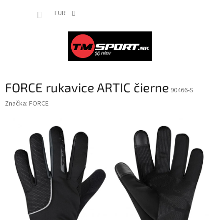
Prejsť
NÁKUP
na
EUR
obsah
KOŠÍK
FORCE rukavice ARTIC čierne
90466-S
Značka:
FORCE