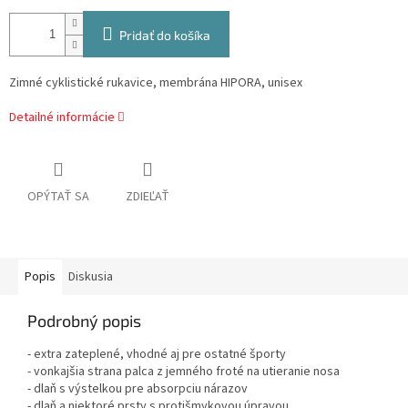
Pridať do košíka
Zimné cyklistické rukavice, membrána HIPORA, unisex
Detailné informácie
OPÝTAŤ SA
ZDIEĽAŤ
Popis
Diskusia
Podrobný popis
- extra zateplené, vhodné aj pre ostatné športy
- vonkajšia strana palca z jemného froté na utieranie nosa
- dlaň s výstelkou pre absorpciu nárazov
- dlaň a niektoré prsty s protišmykovou úpravou