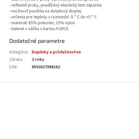
- reflexné prvky, predĺžený elastický lem zápästia
- možnosť použitia na dotykový displej
- určenia pre teploty v rozmedzí -5 ° C do +5 ° C
- materiál: 85% polester, 15% nylon
- balené v sáčku s kartou FORCE
Dodatočné parametre
Kategória
:
Doplnky a príslušenstvo
Záruka
:
2 roky
EAN
:
8592627088162
Z
á
p
ä
t
i
e