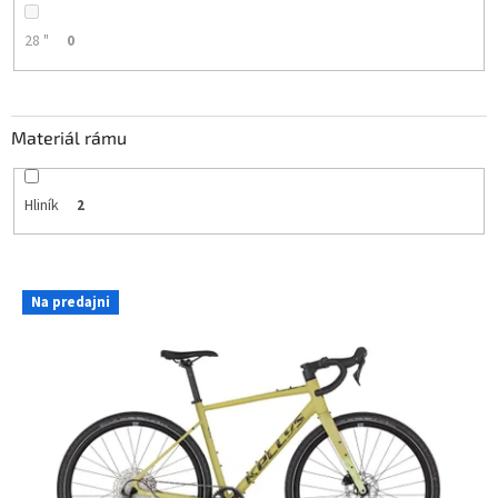
28 "
0
Materiál rámu
Hliník
2
V
Na predajni
ý
p
i
s
p
r
o
d