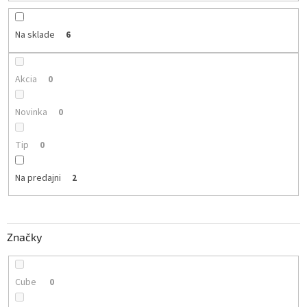
u
k
Na sklade
6
t
o
v
Akcia
0
Novinka
0
Tip
0
Na predajni
2
Značky
Cube
0