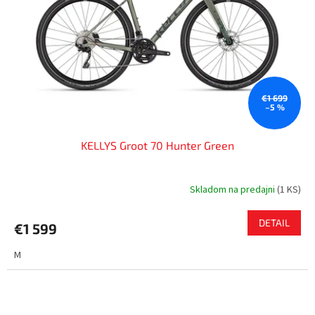
€1 699
–5 %
KELLYS Groot 70 Hunter Green
Skladom na predajni
(
1 KS
)
DETAIL
€1 599
M