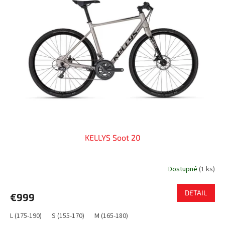
KELLYS Soot 20
Dostupné
(
1 ks
)
DETAIL
€999
L (175-190)
S (155-170)
M (165-180)