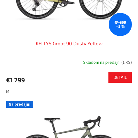
u
k
t
o
€1 899
–5 %
v
KELLYS Groot 90 Dusty Yellow
Skladom na predajni
(
1 KS
)
DETAIL
€1 799
M
Na predajni