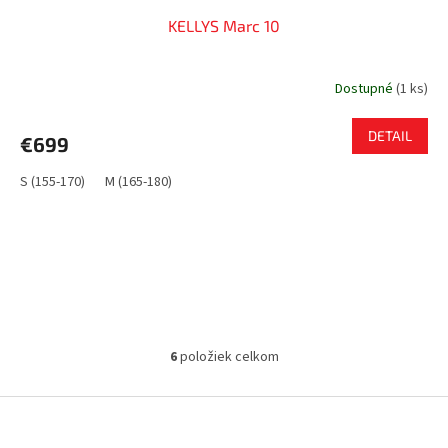
KELLYS Marc 10
Dostupné
(
1 ks
)
DETAIL
€699
S (155-170)
M (165-180)
6
položiek celkom
O
v
l
Z
á
á
d