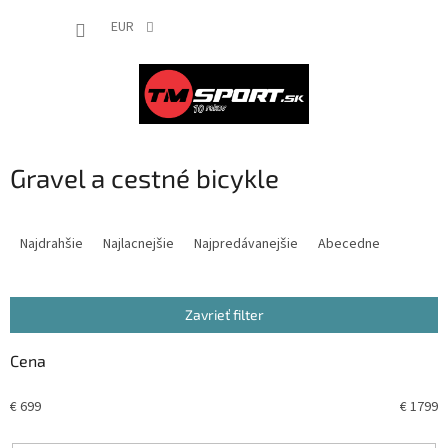
Prejsť
NÁKUP
na
EUR
obsah
KOŠÍK
Gravel a cestné bicykle
R
a
Najdrahšie
Najlacnejšie
Najpredávanejšie
Abecedne
d
e
n
Zavrieť filter
i
e
Cena
p
r
€
699
€
1799
o
d