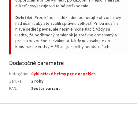
odporúčame prilbu vymeniť po každom silnejšom náraze,
aj keď nevykazuje viditeľné poškodenie.
Dôležité:
Pred kúpou si dôkladne odmerajte obvod hlavy
nad ušami, aby ste zvolili správnu veľkosť. Prilba musí na
hlave sedieť pevne, ale nesmie nikde tlačiť. Vždy sa
uistite, že podbradný remienok je správne dotiahnutý a
pracka bezpečne zacvaknutá. Nikdy nezasahujte do
konštrukcie vrstvy MIPS ani ju z prilby neodstraňujte.
Dodatočné parametre
Kategória
:
Cyklistické helmy pre dospelých
Záruka
:
2 roky
EAN
:
Zvoľte variant
Z
á
p
ä
t