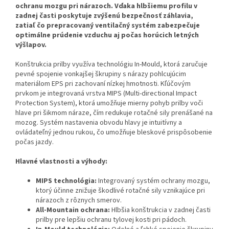
ochranu mozgu pri nárazoch. Vďaka hlbšiemu profilu v
zadnej časti poskytuje zvýšenú bezpečnosť záhlavia,
zatiaľ čo prepracovaný ventilačný systém zabezpečuje
optimálne prúdenie vzduchu aj počas horúcich letných
výšlapov.
Konštrukcia prilby využíva technológiu In-Mould, ktorá zaručuje
pevné spojenie vonkajšej škrupiny s nárazy pohlcujúcim
materiálom EPS pri zachovaní nízkej hmotnosti. Kľúčovým
prvkom je integrovaná vrstva MIPS (Multi-directional Impact
Protection System), ktorá umožňuje mierny pohyb prilby voči
hlave pri šikmom náraze, čím redukuje rotačné sily prenášané na
mozog. Systém nastavenia obvodu hlavy je intuitívny a
ovládateľný jednou rukou, čo umožňuje bleskové prispôsobenie
počas jazdy.
Hlavné vlastnosti a výhody:
MIPS technológia:
Integrovaný systém ochrany mozgu,
ktorý účinne znižuje škodlivé rotačné sily vznikajúce pri
nárazoch z rôznych smerov.
All-Mountain ochrana:
Hlbšia konštrukcia v zadnej časti
prilby pre lepšiu ochranu tylovej kosti pri pádoch.