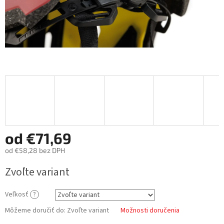
od
€71,69
od
€58,28
bez DPH
Jednotková
Zvoľte variant
cena:
Veľkosť
?
Môžeme doručiť do:
Zvoľte variant
Možnosti doručenia