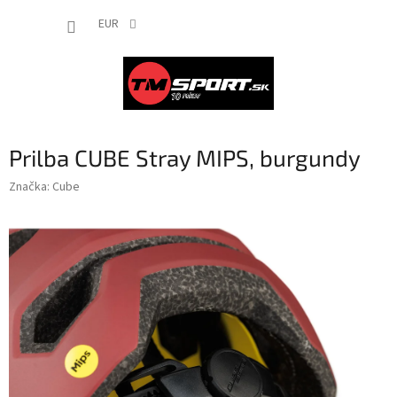
Prejsť
NÁKUP
na
EUR
obsah
KOŠÍK
Prilba CUBE Stray MIPS, burgundy
Značka:
Cube