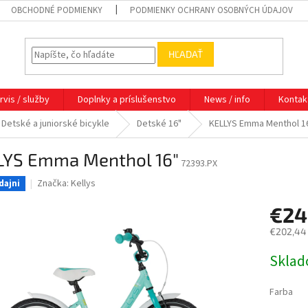
OBCHODNÉ PODMIENKY
PODMIENKY OCHRANY OSOBNÝCH ÚDAJOV
HĽADAŤ
rvis / služby
Doplnky a príslušenstvo
News / info
Kontak
Detské a juniorské bicykle
Detské 16"
KELLYS Emma Menthol 1
LYS Emma Menthol 16"
72393.PX
Značka:
Kellys
dajni
€24
€202,44
Jednotk
Sklad
cena:
Farba