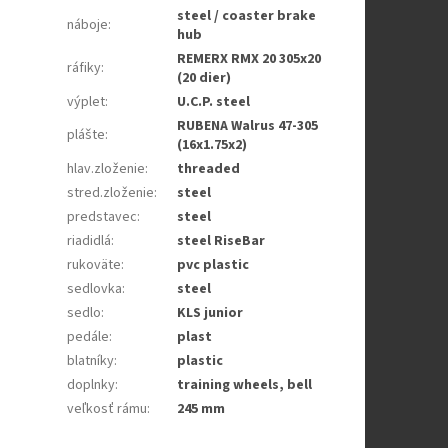
steel / coaster brake
náboje
:
hub
REMERX RMX 20 305x20
ráfiky
:
(20 dier)
výplet
:
U.C.P. steel
RUBENA Walrus 47-305
plášte
:
(16x1.75x2)
hlav.zloženie
:
threaded
stred.zloženie
:
steel
predstavec
:
steel
riadidlá
:
steel RiseBar
rukoväte
:
pvc plastic
sedlovka
:
steel
sedlo
:
KLS junior
pedále
:
plast
blatníky
:
plastic
doplnky
:
training wheels, bell
veľkosť rámu
:
245 mm