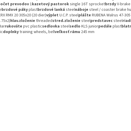
očet prevodov
1
kazetový pastorok
single 16T sprocket
brzdy
V-brake 
e
brzdové páky
plast
brzdové lanká
steel
náboje
steel / coaster brake h
RX RMX 20 305x20 (20 dier)
výplet
U.C.P. steel
plášte
RUBENA Walrus 47-305
.75x2)
hlav.zloženie
threaded
stred.zloženie
steel
predstavec
steel
riad
Bar
rukoväte
pvc plastic
sedlovka
steel
sedlo
KLS junior
pedále
plast
blat
ic
doplnky
training wheels, bell
veľkosť rámu
245 mm