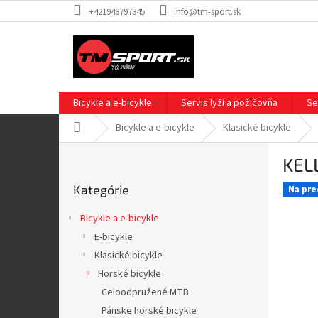
Prejsť
+421948797345
info@tm-sport.sk
na
obsah
Bicykle a e-bicykle
Servis lyží a požičovňa
Se
Domov
Bicykle a e-bicykle
Klasické bicykle
B
KEL
o
Preskočiť
č
Kategórie
kategórie
Na pre
n
ý
Bicykle a e-bicykle
p
E-bicykle
a
Klasické bicykle
n
e
Horské bicykle
l
Celoodpružené MTB
Pánske horské bicykle