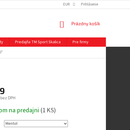
EUR
Prihlásenie
NÁKUPNÝ
Prázdny košík
KOŠÍK
ty
Predajňa TM Sport Skalica
Pre firmy
6"
9
 bez DPH
ová
om na predajni
(
1 KS
)