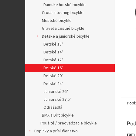
Dámske horské bicykle
Cross a touring bicykle
Mestské bicykle
Gravel a cestné bicykle
Detské a juniorské bicykle
Detské 18"
Detské 14"
Detské 12"
Detské 16"
Detské 20"
Detské 24"
Juniorské 26"
Juniorské 27,5"
Popi
Odrážadlá
BMX a Dirt bicykle
Pod
Použité / predvádzacie bicykle
Doplnky a príslušenstvo
rám