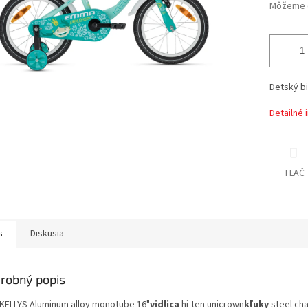
Môžeme d
Detský bi
Detailné 
TLAČ
s
Diskusia
robný popis
KELLYS Aluminum alloy monotube 16"
vidlica
hi-ten unicrown
kľuky
steel ch