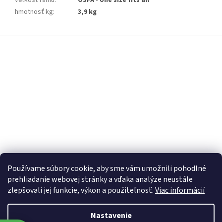
veľkosť rámu
:
OSFA - one size fits all
hmotnosť kg
:
3,9 kg
Z
á
p
ä
t
i
e
Používame súbory cookie, aby sme vám umožnili pohodlné
prehliadanie webovej stránky a vďaka analýze neustále
zlepšovali jej funkcie, výkon a použiteľnosť.
Viac informácií
Nastavenie
Vytvoril Shoptet