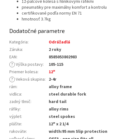
12-palcové kolesá s hliníkovými ráfikmi
pneumatiky pre maximálny komfort a kontrolu
certifikované podľa normy EN 71
hmotnosť 3.7kg
Dodatočné parametre
Kategória
:
Odrážadlá
Záruka
:
2 roky
EAN
:
8585053802983
?
Výška postavy
:
105-115
Priemer kolesa
:
12"
?
Veková skupina
:
2-4r
rám
:
alloy frame
vidlica
:
steel durable fork
zadný tlmič
:
hard tail
ráfiky
:
alloy rims
výplet
:
steel spokes
plášte
:
12" x 2 1/4
rukoväte
:
width:95 mm Slip protection