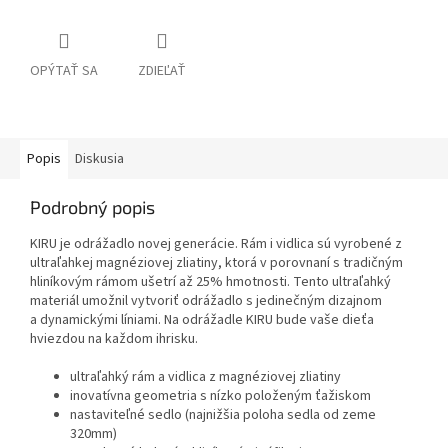
OPÝTAŤ SA
ZDIEĽAŤ
Popis
Diskusia
Podrobný popis
KIRU je odrážadlo novej generácie. Rám i vidlica sú vyrobené z
ultraľahkej magnéziovej zliatiny, ktorá v porovnaní s tradičným
hliníkovým rámom ušetrí až 25% hmotnosti. Tento ultraľahký
materiál umožnil vytvoriť odrážadlo s jedinečným dizajnom
a dynamickými líniami. Na odrážadle KIRU bude vaše dieťa
hviezdou na každom ihrisku.
ultraľahký rám a vidlica z magnéziovej zliatiny
inovatívna geometria s nízko položeným ťažiskom
nastaviteľné sedlo (najnižšia poloha sedla od zeme
320mm)