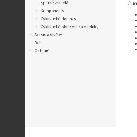
Spätné zrkadlá
líni
Komponenty
Cyklistické doplnky
Cyklistické oblečenie a doplnky
Servis a služby
Beh
Ostatné
Z
á