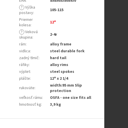
EAN
:
8585053808930
?
Výška
105-115
postavy
:
Priemer
12"
kolesa
:
?
Veková
2-4r
skupina
:
rám
:
alloy frame
vidlica
:
steel durable fork
zadný tlmič
:
hard tail
ráfiky
:
alloy rims
výplet
:
steel spokes
plášte
:
12" x 2 1/4
width:95 mm Slip
rukoväte
:
protection
veľkosť rámu
:
OSFA - one size fits all
hmotnosť kg
:
3,9 kg