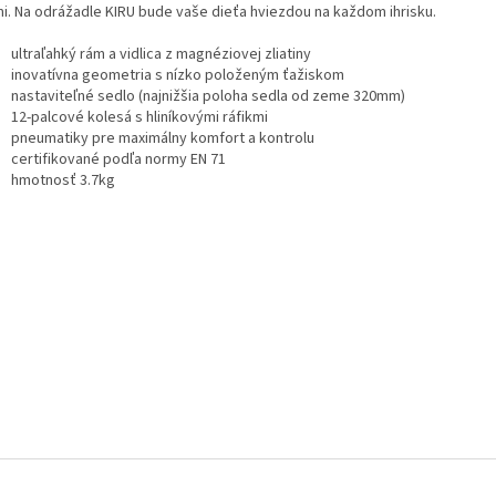
ami. Na odrážadle KIRU bude vaše dieťa hviezdou na každom ihrisku.
ultraľahký rám a vidlica z magnéziovej zliatiny
inovatívna geometria s nízko položeným ťažiskom
nastaviteľné sedlo (najnižšia poloha sedla od zeme 320mm)
12-palcové kolesá s hliníkovými ráfikmi
pneumatiky pre maximálny komfort a kontrolu
certifikované podľa normy EN 71
hmotnosť 3.7kg