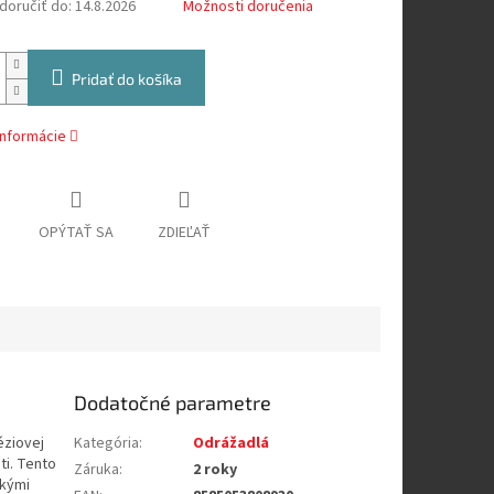
oručiť do:
14.8.2026
Možnosti doručenia
Pridať do košíka
informácie
OPÝTAŤ SA
ZDIEĽAŤ
Dodatočné parametre
éziovej
Kategória
:
Odrážadlá
ti. Tento
Záruka
:
2 roky
ckými