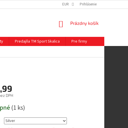
EUR
Prihlásenie
NÁKUPNÝ
Prázdny košík
KOŠÍK
ty
Predajňa TM Sport Skalica
Pre firmy
,99
bez DPH
ová
upné
(
1 ks
)