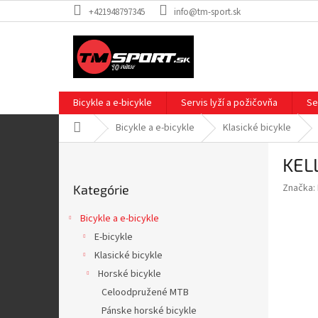
Prejsť
+421948797345
info@tm-sport.sk
na
obsah
Bicykle a e-bicykle
Servis lyží a požičovňa
Se
Domov
Bicykle a e-bicykle
Klasické bicykle
B
KEL
o
Preskočiť
č
Značka:
Kategórie
kategórie
n
ý
Bicykle a e-bicykle
p
E-bicykle
a
Klasické bicykle
n
e
Horské bicykle
l
Celoodpružené MTB
Pánske horské bicykle