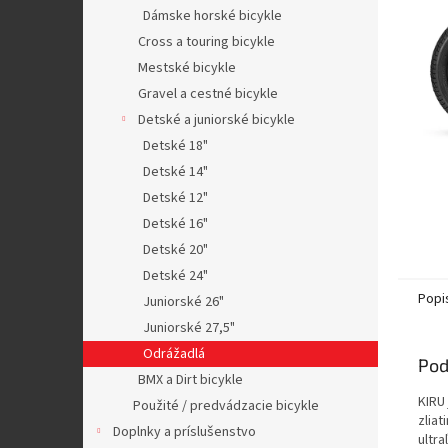
Dámske horské bicykle
Cross a touring bicykle
Mestské bicykle
Gravel a cestné bicykle
Detské a juniorské bicykle
Detské 18"
Detské 14"
Detské 12"
Detské 16"
Detské 20"
Detské 24"
Popi
Juniorské 26"
Juniorské 27,5"
Odrážadlá
Pod
BMX a Dirt bicykle
KIRU
Použité / predvádzacie bicykle
zlia
Doplnky a príslušenstvo
ultr