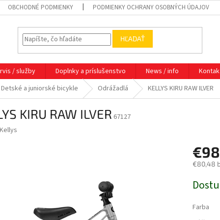
OBCHODNÉ PODMIENKY
PODMIENKY OCHRANY OSOBNÝCH ÚDAJOV
HĽADAŤ
rvis / služby
Doplnky a príslušenstvo
News / info
Kontak
Detské a juniorské bicykle
Odrážadlá
KELLYS KIRU RAW ILVER
LYS KIRU RAW ILVER
67127
Kellys
€98
€80,48 
Jednotk
Dost
cena:
Farba