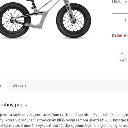
Môžeme d
Detailné 
TLAČ
s
Diskusia
robný popis
 je odrážadlo novej generácie. Rám i vidlica sú vyrobené z ultraľahkej magn
tiny, ktorá v porovnaní s tradičným hliníkovým rámom ušetrí až 25% hmotnos
aľahký materiál umožnil vytvoriť odrážadlo s jedinečným dizajnom a dynami