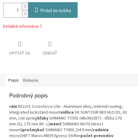
Pridať do košíka
Detailné informácie
OPÝTAŤ SA
ZDIEĽAŤ
Popis
Diskusia
Podrobný popis
rám
KELLYS Crossforce Lite - Aluminium alloy, internal routing,
integrated kickstand mount
vidlica
SR SUNTOUR NEX HLO DS, 63
mm, coil spring
kľuky
SHIMANO TY501 (48x38x28T) - dĺžka 170
mm (S), 175 mm (M - L)
menič
SHIMANO M370 (direct
mount)
prešmykač
SHIMANO TY601 (34.9 mm)
radenie
microSHIFT Marvo M859 Xpress Shifter
počet prevodov