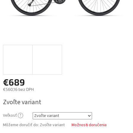
€689
€560,16 bez DPH
Jednotková
Zvoľte variant
cena:
Veľkosť
?
Môžeme doručiť do:
Zvoľte variant
Možnosti doručenia