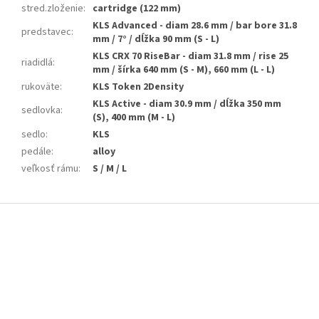
stred.zloženie
:
cartridge (122 mm)
KLS Advanced - diam 28.6 mm / bar bore 31.8
predstavec
:
mm / 7° / dĺžka 90 mm (S - L)
KLS CRX 70 RiseBar - diam 31.8 mm / rise 25
riadidlá
:
mm / šírka 640 mm (S - M), 660 mm (L - L)
rukoväte
:
KLS Token 2Density
KLS Active - diam 30.9 mm / dĺžka 350 mm
sedlovka
:
(S), 400 mm (M - L)
sedlo
:
KLS
pedále
:
alloy
veľkosť rámu
:
S / M / L
Z
á
p
ä
t
i
e