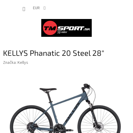
Prejsť
NÁKUP
na
EUR
obsah
KOŠÍK
KELLYS Phanatic 20 Steel 28"
Značka:
Kellys