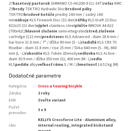
27
kazetový pastorok
SHIMANO CS-HG200-9 (11-34T)
reťaz
KMC
Z9
brzdy
TEKTRO Hydraulic Disc
brzdové páky
TEKTRO
brzdové kotúče
predný 160 mm / zadný 160
mm
náboje
KLS Firework Disc (32 dier)
ráfiky
KLS Draft 23 Disc
622x23 (32 dier)
výplet
stainless steel
plášte
INNOVA 44-622
(700x42C)
hlavové zloženie
semi-integrated
stred.zloženie
cartridge (122 mm)
predstavec
KLS Advanced - diam 28.6 mm /
bar bore 31.8 mm / 7° / dĺžka 90 mm (S - L)
riadidlá
KLS CRX 70
RiseBar - diam 31.8 mm / rise 25 mm / šírka 640 mm (S - M), 660
mm (L - L)
rukoväte
KLS Token 2Density
sedlovka
KLS Active -
diam 30.9 mm / dĺžka 350 mm (S), 400 mm (M - L)
sedlo
KLS
pedále
alloy
veľkosť rámu
S / M / L
hmotnosť
14.52 kg (M)
Dodatočné parametre
Kategória
:
Cross a touring bicykle
Záruka
:
2 roky
EAN
:
Zvoľte variant
Počet
3 x 9
prevodov
:
KELLYS Crossforce Lite - Aluminium alloy,
rám
:
internal routing, integrated kickstand