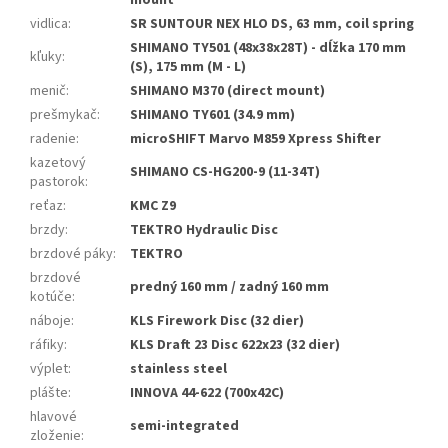
mount
vidlica
:
SR SUNTOUR NEX HLO DS, 63 mm, coil spring
SHIMANO TY501 (48x38x28T) - dĺžka 170 mm
kľuky
:
(S), 175 mm (M - L)
menič
:
SHIMANO M370 (direct mount)
prešmykač
:
SHIMANO TY601 (34.9 mm)
radenie
:
microSHIFT Marvo M859 Xpress Shifter
kazetový
SHIMANO CS-HG200-9 (11-34T)
pastorok
:
reťaz
:
KMC Z9
brzdy
:
TEKTRO Hydraulic Disc
brzdové páky
:
TEKTRO
brzdové
predný 160 mm / zadný 160 mm
kotúče
:
náboje
:
KLS Firework Disc (32 dier)
ráfiky
:
KLS Draft 23 Disc 622x23 (32 dier)
výplet
:
stainless steel
plášte
:
INNOVA 44-622 (700x42C)
hlavové
semi-integrated
zloženie
: