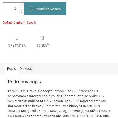
Pridať do košíka
Detailné informácie
OPÝTAŤ SA
ZDIEĽAŤ
Popis
Diskusia
Podrobný popis
rám
KELLYS Gravel Concept Carbon Disc / 1.5" tapered HT,
aerodynamic internal cable routing, flat mount disc brake / 12
mm thru axle
vidlica
KELLYS Carbon Disc / 1.5" tapered steerer,
flat mount disc brake / 12 mm thru axle
kľuky
SHIMANO GRX
RX610-1 (40T) - dĺžka 172.5 mm (S - M), 175 mm (L)
menič
SHIMANO
GRX RX822 (direct mount)
radenie
SHIMANO GRX ST-RX610-R Dual