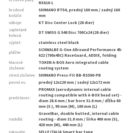
brzdové páky
:
RX610-L
brzdové
SHIMANO RT54, predný 160 mm / zadný 160
kotúče
:
mm
náboje
:
KT Disc Center Lock (28 dier)
zapletané
DT SWISS G 540 Disc 700Cx24 (28 dier)
kolesá
:
výplet
:
stainless steel black
SCHWALBE G-One Allround Performance 45-
plášte
:
622 (700x45C) RaceGuard, ADDIX, folding
hlavové
TOKEN A-BOX Aero integrated cable
zloženie
:
routing system
stred.zloženie
:
SHIMANO Press-Fit BB-RS500-PB
pevná os
:
predný 12x120 mm / zadný 12x172 mm
PROMAX (aerodynamic internal cable
routing compatible with A-BOX head set) -
predstavec
:
diam 28.6 mm / bar bore 31.8 mm / dĺžka 80
mm (S ), 90 mm (M), 100 mm (L)
GravelBar, double butted, internal cable
riadidlá
:
routing - diam 31.8 mm / šírka 400 mm (S),
420 mm (M), 440 mm (L)
rukoväte
:
SELLE ITALIA Smart bar tape