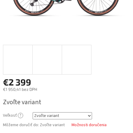
€2 399
€1 950,41 bez DPH
Jednotková
Zvoľte variant
cena:
Veľkosť
?
Môžeme doručiť do:
Zvoľte variant
Možnosti doručenia