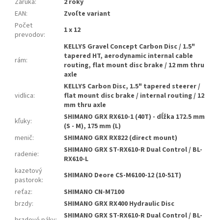
Záruka
:
2 roky
EAN
:
Zvoľte variant
Počet
1 x 12
prevodov
:
KELLYS Gravel Concept Carbon Disc / 1.5"
tapered HT, aerodynamic internal cable
rám
:
routing, flat mount disc brake / 12 mm thru
axle
KELLYS Carbon Disc, 1.5" tapered steerer /
vidlica
:
flat mount disc brake / internal routing / 12
mm thru axle
SHIMANO GRX RX610-1 (40T) - dĺžka 172.5 mm
kľuky
:
(S - M), 175 mm (L)
menič
:
SHIMANO GRX RX822 (direct mount)
SHIMANO GRX ST-RX610-R Dual Control / BL-
radenie
:
RX610-L
kazetový
SHIMANO Deore CS-M6100-12 (10-51T)
pastorok
:
reťaz
:
SHIMANO CN-M7100
brzdy
:
SHIMANO GRX RX400 Hydraulic Disc
SHIMANO GRX ST-RX610-R Dual Control / BL-