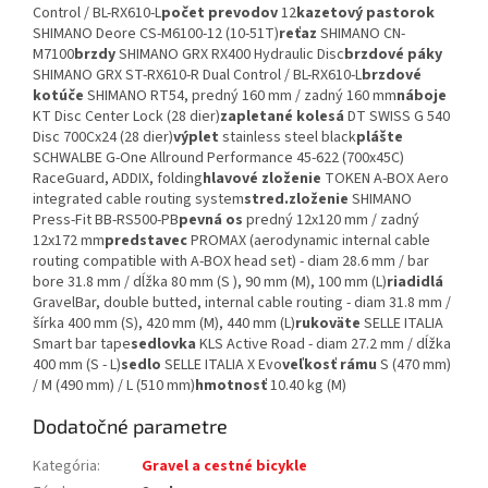
Control / BL-RX610-L
počet prevodov
12
kazetový pastorok
SHIMANO Deore CS-M6100-12 (10-51T)
reťaz
SHIMANO CN-
M7100
brzdy
SHIMANO GRX RX400 Hydraulic Disc
brzdové páky
SHIMANO GRX ST-RX610-R Dual Control / BL-RX610-L
brzdové
kotúče
SHIMANO RT54, predný 160 mm / zadný 160 mm
náboje
KT Disc Center Lock (28 dier)
zapletané kolesá
DT SWISS G 540
Disc 700Cx24 (28 dier)
výplet
stainless steel black
plášte
SCHWALBE G-One Allround Performance 45-622 (700x45C)
RaceGuard, ADDIX, folding
hlavové zloženie
TOKEN A-BOX Aero
integrated cable routing system
stred.zloženie
SHIMANO
Press-Fit BB-RS500-PB
pevná os
predný 12x120 mm / zadný
12x172 mm
predstavec
PROMAX (aerodynamic internal cable
routing compatible with A-BOX head set) - diam 28.6 mm / bar
bore 31.8 mm / dĺžka 80 mm (S ), 90 mm (M), 100 mm (L)
riadidlá
GravelBar, double butted, internal cable routing - diam 31.8 mm /
šírka 400 mm (S), 420 mm (M), 440 mm (L)
rukoväte
SELLE ITALIA
Smart bar tape
sedlovka
KLS Active Road - diam 27.2 mm / dĺžka
400 mm (S - L)
sedlo
SELLE ITALIA X Evo
veľkosť rámu
S (470 mm)
/ M (490 mm) / L (510 mm)
hmotnosť
10.40 kg (M)
Dodatočné parametre
Kategória
:
Gravel a cestné bicykle