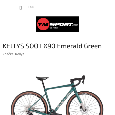
Prejsť
NÁKUP
na
EUR
obsah
KOŠÍK
KELLYS SOOT X90 Emerald Green
Značka:
Kellys