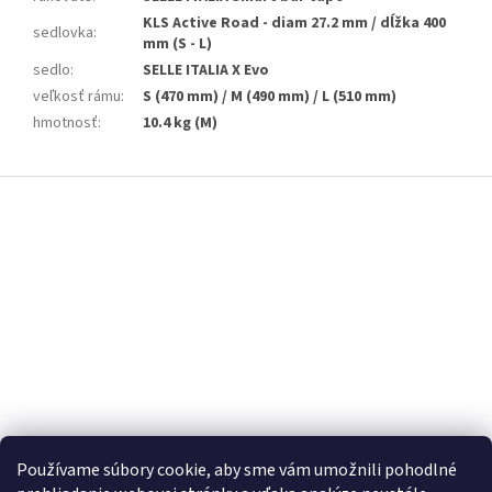
KLS Active Road - diam 27.2 mm / dĺžka 400
sedlovka
:
mm (S - L)
sedlo
:
SELLE ITALIA X Evo
veľkosť rámu
:
S (470 mm) / M (490 mm) / L (510 mm)
hmotnosť
:
10.4 kg (M)
Z
á
p
ä
t
i
e
Používame súbory cookie, aby sme vám umožnili pohodlné