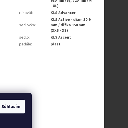
680 mm (S), 720 mm (M
- XL)
rukoväte
:
KLS Advancer
KLS Active - diam 30.9
sedlovka
:
mm / dĺžka 350 mm
(XXS - XS)
sedlo
:
KLS Ascent
pedále
:
plast
Súhlasím