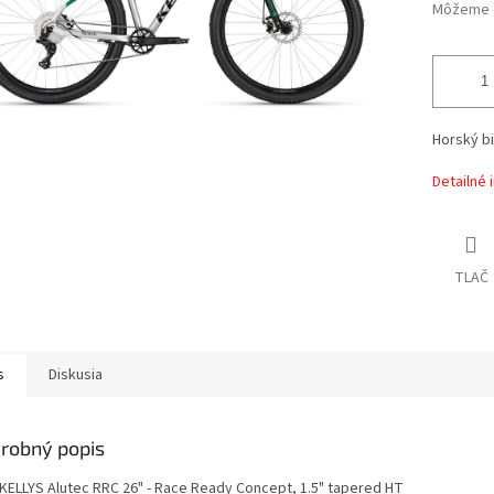
Môžeme d
Horský bi
Detailné 
TLAČ
s
Diskusia
robný popis
KELLYS Alutec RRC 26" - Race Ready Concept, 1.5" tapered HT