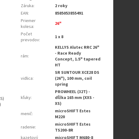
Záruka
:
2 roky
EAN
:
8585053855491
Priemer
26"
kolesa
:
Počet
1 x 8
prevodov
:
KELLYS Alutec RRC 26"
- Race Ready
rám
:
Concept, 1.5" tapered
HT
SR SUNTOUR XCE28 DS
vidlica
:
(26"), 100 mm, coil
spring
PROWHEEL (32T) -
kľuky
:
dĺžka 165 mm (XXS -
XS)
XS)
)
microSHIFT Estes
menič
:
M220
microSHIFT Estes
radenie
:
TS200-8R
kazetový
microSHIFT M680-8