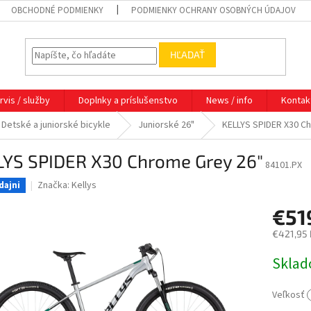
OBCHODNÉ PODMIENKY
PODMIENKY OCHRANY OSOBNÝCH ÚDAJOV
HĽADAŤ
rvis / služby
Doplnky a príslušenstvo
News / info
Kontak
Detské a juniorské bicykle
Juniorské 26"
KELLYS SPIDER X30 C
LYS SPIDER X30 Chrome Grey 26"
84101.PX
Značka:
Kellys
dajni
€51
€421,95
Jednotk
Sklad
cena:
Veľkosť