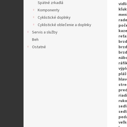
Spätné zrkadlá
vidl
kľuk
Komponenty
men
Cyklistické doplnky
rade
Cyklistické oblečenie a doplnky
poč
kaze
Servis a služby
reťa
Beh
brz
Ostatné
brzd
brzd
náb
ráfi
výpl
pláš
hlav
stre
pre
riad
ruko
sedl
sedl
ped
veľk