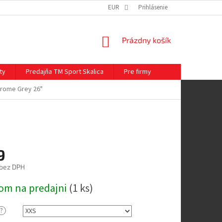
EUR
Prihlásenie
NÁKUPNÝ
Prázdny košík
KOŠÍK
ty
Predajňa TM Sport Skalica
Pre firmy
hrome Grey 26"
9
 bez DPH
ová
om na predajni
(
1 ks
)
?