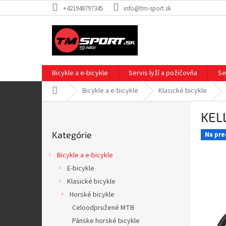
Prejsť
+421948797345
info@tm-sport.sk
na
obsah
Bicykle a e-bicykle
Servis lyží a požičovňa
Se
Domov
Bicykle a e-bicykle
Klasické bicykle
B
KEL
o
Preskočiť
č
Kategórie
kategórie
Na pre
n
ý
Bicykle a e-bicykle
p
E-bicykle
a
Klasické bicykle
n
e
Horské bicykle
l
Celoodpružené MTB
Pánske horské bicykle