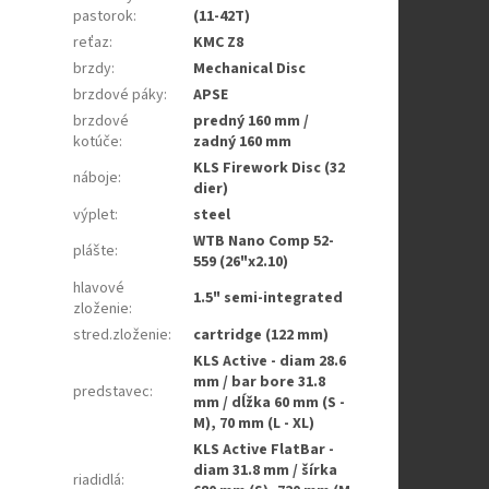
pastorok
:
(11-42T)
reťaz
:
KMC Z8
brzdy
:
Mechanical Disc
brzdové páky
:
APSE
brzdové
predný 160 mm /
kotúče
:
zadný 160 mm
KLS Firework Disc (32
náboje
:
dier)
výplet
:
steel
WTB Nano Comp 52-
plášte
:
559 (26"x2.10)
hlavové
1.5" semi-integrated
zloženie
:
stred.zloženie
:
cartridge (122 mm)
KLS Active - diam 28.6
mm / bar bore 31.8
predstavec
:
mm / dĺžka 60 mm (S -
M), 70 mm (L - XL)
KLS Active FlatBar -
diam 31.8 mm / šírka
riadidlá
: