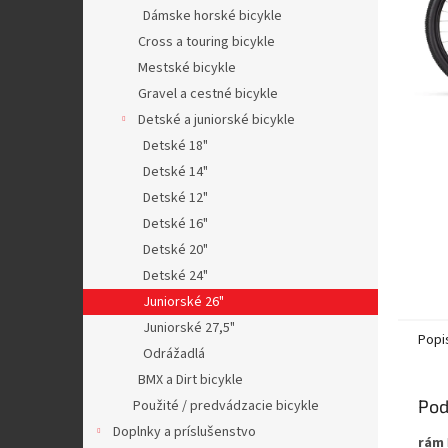
Dámske horské bicykle
Cross a touring bicykle
Mestské bicykle
Gravel a cestné bicykle
Detské a juniorské bicykle
Detské 18"
Detské 14"
Detské 12"
Detské 16"
Detské 20"
Detské 24"
Juniorské 26"
Juniorské 27,5"
Popi
Odrážadlá
BMX a Dirt bicykle
Pod
Použité / predvádzacie bicykle
Doplnky a príslušenstvo
rám