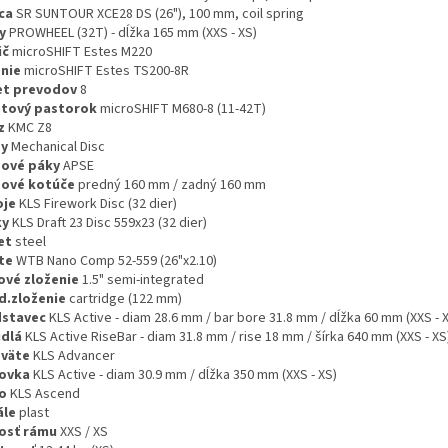
ica
SR SUNTOUR XCE28 DS (26"), 100 mm, coil spring
y
PROWHEEL (32T) - dĺžka 165 mm (XXS - XS)
ič
microSHIFT Estes M220
nie
microSHIFT Estes TS200-8R
et prevodov
8
tový pastorok
microSHIFT M680-8 (11-42T)
z
KMC Z8
dy
Mechanical Disc
ové páky
APSE
ové kotúče
predný 160 mm / zadný 160 mm
oje
KLS Firework Disc (32 dier)
ky
KLS Draft 23 Disc 559x23 (32 dier)
et
steel
te
WTB Nano Comp 52-559 (26"x2.10)
ové zloženie
1.5" semi-integrated
d.zloženie
cartridge (122 mm)
dstavec
KLS Active - diam 28.6 mm / bar bore 31.8 mm / dĺžka 60 mm (XXS - 
idlá
KLS Active RiseBar - diam 31.8 mm / rise 18 mm / šírka 640 mm (XXS - XS
väte
KLS Advancer
ovka
KLS Active - diam 30.9 mm / dĺžka 350 mm (XXS - XS)
o
KLS Ascend
ále
plast
osť rámu
XXS / XS