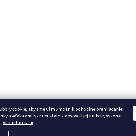
úbory cookie, aby sme vám umožnili pohodlné prehliadanie
nky a vďaka analýze neustále zlepšovali jej funkcie, výkon a
ť.
Viac informácií