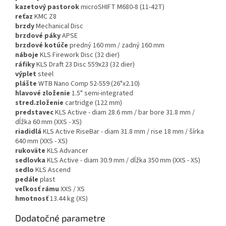
kazetový pastorok
microSHIFT M680-8 (11-42T)
reťaz
KMC Z8
brzdy
Mechanical Disc
brzdové páky
APSE
brzdové kotúče
predný 160 mm / zadný 160 mm
náboje
KLS Firework Disc (32 dier)
ráfiky
KLS Draft 23 Disc 559x23 (32 dier)
výplet
steel
plášte
WTB Nano Comp 52-559 (26"x2.10)
hlavové zloženie
1.5" semi-integrated
stred.zloženie
cartridge (122 mm)
predstavec
KLS Active - diam 28.6 mm / bar bore 31.8 mm /
dĺžka 60 mm (XXS - XS)
riadidlá
KLS Active RiseBar - diam 31.8 mm / rise 18 mm / šírka
640 mm (XXS - XS)
rukoväte
KLS Advancer
sedlovka
KLS Active - diam 30.9 mm / dĺžka 350 mm (XXS - XS)
sedlo
KLS Ascend
pedále
plast
veľkosť rámu
XXS / XS
hmotnosť
13.44 kg (XS)
Dodatočné parametre