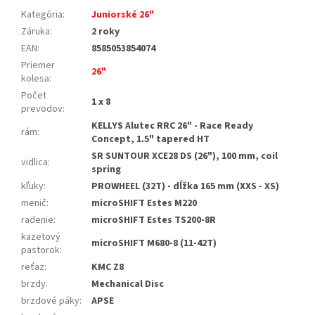
Kategória
:
Juniorské 26"
Záruka
:
2 roky
EAN
:
8585053854074
Priemer
26"
kolesa
:
Počet
1 x 8
prevodov
:
KELLYS Alutec RRC 26" - Race Ready
rám
:
Concept, 1.5" tapered HT
SR SUNTOUR XCE28 DS (26"), 100 mm, coil
vidlica
:
spring
kľuky
:
PROWHEEL (32T) - dĺžka 165 mm (XXS - XS)
menič
:
microSHIFT Estes M220
radenie
:
microSHIFT Estes TS200-8R
kazetový
microSHIFT M680-8 (11-42T)
pastorok
:
reťaz
:
KMC Z8
brzdy
:
Mechanical Disc
brzdové páky
:
APSE