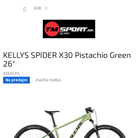
Prejsť
NÁKUP
na
EUR
obsah
KOŠÍK
KELLYS SPIDER X30 Pistachio Green
26"
83835.PX
Značka:
Kellys
Na predajni