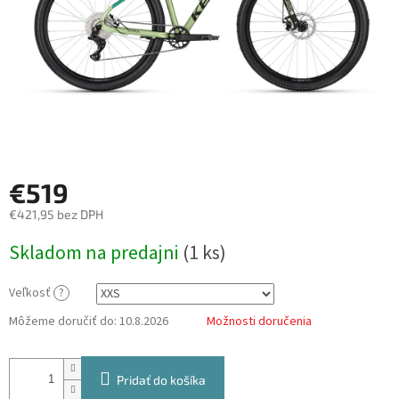
€519
€421,95 bez DPH
Jednotková
Skladom na predajni
(
1 ks
)
cena:
Veľkosť
?
Môžeme doručiť do:
10.8.2026
Možnosti doručenia
Pridať do košíka