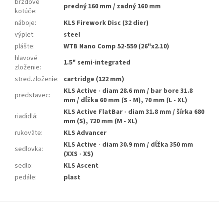
brzdové
predný 160 mm / zadný 160 mm
kotúče
:
náboje
:
KLS Firework Disc (32 dier)
výplet
:
steel
plášte
:
WTB Nano Comp 52-559 (26"x2.10)
hlavové
1.5" semi-integrated
zloženie
:
stred.zloženie
:
cartridge (122 mm)
KLS Active - diam 28.6 mm / bar bore 31.8
predstavec
:
mm / dĺžka 60 mm (S - M), 70 mm (L - XL)
KLS Active FlatBar - diam 31.8 mm / šírka 680
riadidlá
:
mm (S), 720 mm (M - XL)
rukoväte
:
KLS Advancer
KLS Active - diam 30.9 mm / dĺžka 350 mm
sedlovka
:
(XXS - XS)
sedlo
:
KLS Ascent
pedále
:
plast
Z
á