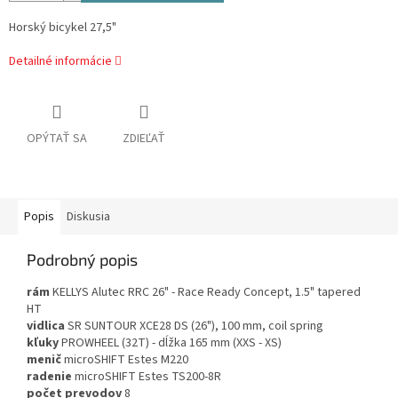
Horský bicykel 27,5"
Detailné informácie
OPÝTAŤ SA
ZDIEĽAŤ
Popis
Diskusia
Podrobný popis
rám
KELLYS Alutec RRC 26" - Race Ready Concept, 1.5" tapered
HT
vidlica
SR SUNTOUR XCE28 DS (26"), 100 mm, coil spring
kľuky
PROWHEEL (32T) - dĺžka 165 mm (XXS - XS)
menič
microSHIFT Estes M220
radenie
microSHIFT Estes TS200-8R
počet prevodov
8