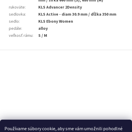
mm / šírka 660 mm (S), 680 mm (M)
rukoväte
:
KLS Advancer 2Density
sedlovka
:
KLS Active - diam 30.9 mm / dĺžka 350 mm
sedlo
:
KLS Ebony Women
pedále
:
alloy
veľkosť rámu
:
S / M
Z
á
p
ä
t
i
e
Používame súbory cookie, aby sme vám umožnili pohodlné