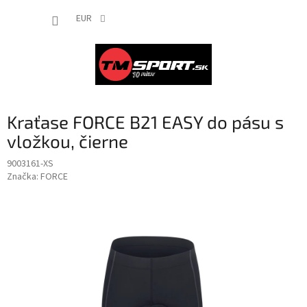
Prejsť
NÁKUP
na
EUR
obsah
KOŠÍK
Kraťase FORCE B21 EASY do pásu s
vložkou, čierne
9003161-XS
Značka:
FORCE