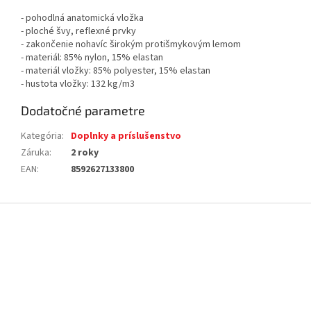
- pohodlná anatomická vložka
- ploché švy, reflexné prvky
- zakončenie nohavíc širokým protišmykovým lemom
- materiál: 85% nylon, 15% elastan
- materiál vložky: 85% polyester, 15% elastan
- hustota vložky: 132 kg/m3
Dodatočné parametre
Kategória
:
Doplnky a príslušenstvo
Záruka
:
2 roky
EAN
:
8592627133800
Z
á
p
ä
t
i
e