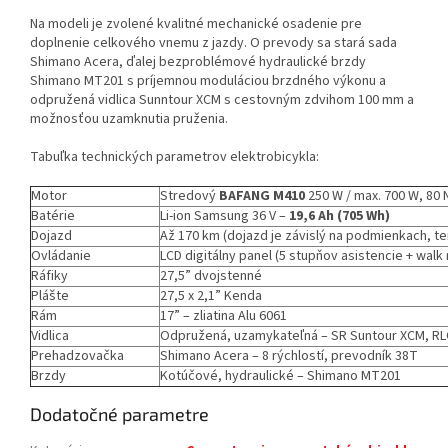
Na modeli je zvolené kvalitné mechanické osadenie pre
doplnenie celkového vnemu z jazdy. O prevody sa stará sada
Shimano Acera, ďalej bezproblémové hydraulické brzdy
Shimano MT201 s príjemnou moduláciou brzdného výkonu a
odpružená vidlica Sunntour XCM s cestovným zdvihom 100 mm a
možnosťou uzamknutia pruženia.
Tabuľka technických parametrov elektrobicykla:
Motor
Stredový
BAFANG M410
250 W / max. 700 W, 80
Batérie
Li-ion Samsung 36 V –
19,6 Ah (705 Wh)
Dojazd
Až 170 km (dojazd je závislý na podmienkach, t
Ovládanie
LCD digitálny panel (5 stupňov asistencie + walk
Ráfiky
27,5” dvojstenné
Plášte
27,5 x 2,1” Kenda
Rám
17” – zliatina Alu 6061
Vidlica
Odpružená, uzamykateľná – SR Suntour XCM, R
Prehadzovačka
Shimano Acera – 8 rýchlostí, prevodník 38T
Brzdy
Kotúčové, hydraulické – Shimano MT201
Dodatočné parametre