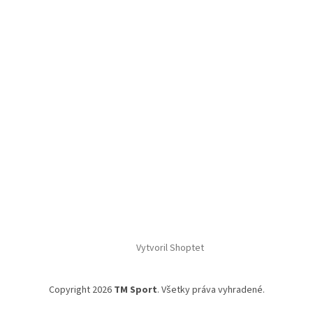
á
p
ä
t
i
e
Vytvoril Shoptet
Copyright 2026
TM Sport
. Všetky práva vyhradené.