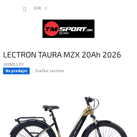
Prejsť
NÁKUP
na
EUR
obsah
KOŠÍK
LECTRON TAURA MZX 20Ah 2026
2026011.PX
Značka:
Lectron
Na predajni