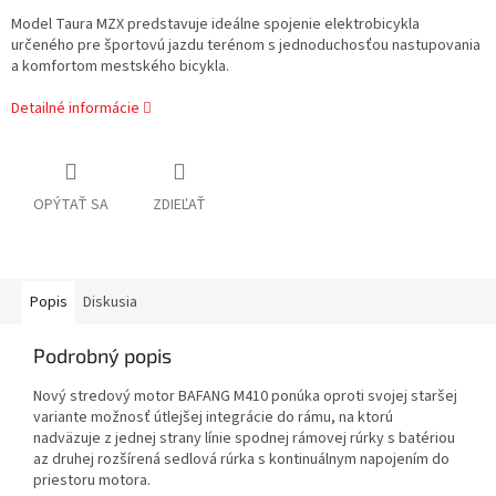
Model Taura MZX predstavuje ideálne spojenie elektrobicykla
určeného pre športovú jazdu terénom s jednoduchosťou nastupovania
a komfortom mestského bicykla.
Detailné informácie
OPÝTAŤ SA
ZDIEĽAŤ
Popis
Diskusia
Podrobný popis
Nový stredový motor BAFANG M410 ponúka oproti svojej staršej
variante možnosť útlejšej integrácie do rámu, na ktorú
nadväzuje z jednej strany línie spodnej rámovej rúrky s batériou
az druhej rozšírená sedlová rúrka s kontinuálnym napojením do
priestoru motora.