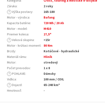
Kategória
:
Cross, touring a mestské e-bicykle
Záruka
:
2 roky
?
Výška postavy
:
165-180
Motor - výrobca
:
Bafang
Kapacita batérie
:
720 Wh / 20 Ah
Motor - model
:
M410
Priemer kolesa
:
27,5"
?
Veková skupina
:
>15r
Motor - krútiaci moment
:
80 Nm
Brzdy
:
Kotúčové - hydraulické
Materiál rámu
:
Hliník
Motor
:
stredový
Počet prevodov
:
1 x 8
?
POHLAVIE
:
Dámsky
Vidlica
:
100 mm / COIL
?
Dojazd
:
65-240 km*
Hmotnosť
:
-
Z