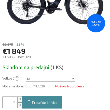
€2 379
–22 %
€2 379
–22 %
€1 849
€1 503,25 bez DPH
Jednotková
Skladom na predajni
(
1 KS
)
cena:
Veľkosť
?
Môžeme doručiť do:
7.8.2026
Možnosti doručenia
Pridať do košíka