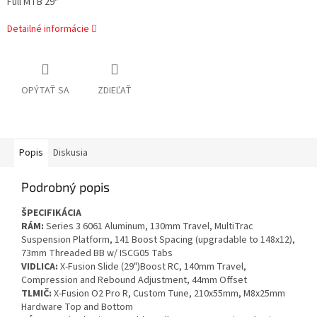
Full MTB 29"
Detailné informácie
OPÝTAŤ SA
ZDIEĽAŤ
Popis
Diskusia
Podrobný popis
ŠPECIFIKÁCIA
RÁM:
Series 3 6061 Aluminum, 130mm Travel, MultiTrac
Suspension Platform, 141 Boost Spacing (upgradable to 148x12),
73mm Threaded BB w/ ISCG05 Tabs
VIDLICA:
X-Fusion Slide (29")Boost RC, 140mm Travel,
Compression and Rebound Adjustment, 44mm Offset
TLMIČ:
X-Fusion O2 Pro R, Custom Tune, 210x55mm, M8x25mm
Hardware Top and Bottom