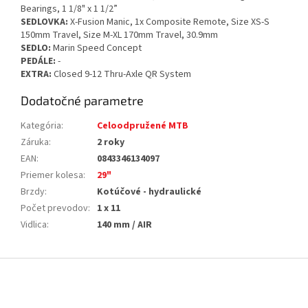
Bearings, 1 1/8" x 1 1/2”
SEDLOVKA:
X-Fusion Manic, 1x Composite Remote, Size XS-S
150mm Travel, Size M-XL 170mm Travel, 30.9mm
SEDLO:
Marin Speed Concept
PEDÁLE:
-
EXTRA:
Closed 9-12 Thru-Axle QR System
Dodatočné parametre
Kategória
:
Celoodpružené MTB
Záruka
:
2 roky
EAN
:
0843346134097
Priemer kolesa
:
29"
Brzdy
:
Kotúčové - hydraulické
Počet prevodov
:
1 x 11
Vidlica
:
140 mm / AIR
Z
á
p