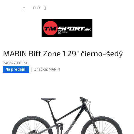
Prejsť
NÁKUP
na
EUR
obsah
KOŠÍK
MARIN Rift Zone 1 29" čierno-šedý
740627001.PX
Značka:
MARIN
Na predajni