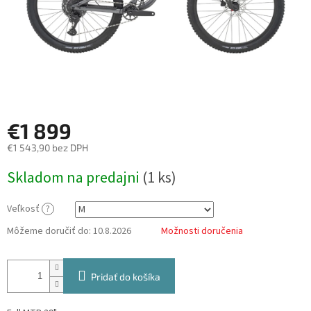
€1 899
€1 543,90 bez DPH
Jednotková
Skladom na predajni
(
1 ks
)
cena:
Veľkosť
?
Môžeme doručiť do:
10.8.2026
Možnosti doručenia
Pridať do košíka