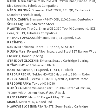
RÁFIK:
Marin Aluminum Double Wall, 29mm Inner, Pinned Joint,
Disc Specific, Tubeless Compatible
NÁBOJ PREDNÝ:
Shimano HB-MT200B, 141 QR, Centerlock,
Standard Freehub Body
NÁBOJ ZADNÝ:
Shimano HF-MT400B, 110x15mm, Centerlock
ŠPICE:
14g Black Stainless Steel
PLÁŠTE:
Vee Tire Co. Snap WCE 2.35", Top 40 Compound, GXE
Core, 90 TPI, Tubeless Compatible
PREHADZOVAČKA:
Shimano Deore, 11-Speed, SGS
PREŠMYK:
-
RADENIE:
Shimano Deore, 11-Speed, SL-5100R
KĽUKY:
Marin Forged Alloy, Integrated Steel 32T Narrow Wide
Chainring, Boost Spacing
STREDOVÉ ZLOŽENIE:
External Sealed Cartridge Bearing
REŤAZ:
KMC X-11 Silver and Black
KAZETA:
Sunrace, 11-Speed, 11-51T, ED Black
BRZDA PREDNÁ:
Tektro HD-M280 Hydraulic, 180mm Rotor
BRZDY ZADNÁ:
Tektro HD-M280 Hydraulic, 180mm Rotor
BRZDOVÉ PÁKY:
Tektro HD-M280
RIADÍTKA:
Marin Mini-Riser, 6061 Double Butted Aluminum,
780mm Width, 28mm Rise, 5º Up, 9º Back
PREDSTAVEC:
Marin 3D Forged Alloy, 35mm
MADLÁ:
Marin MTN, Closed End
HLAVOVÉ ZLOŽENIE:
FSA No 57E, Semi-Sealed Cartridge