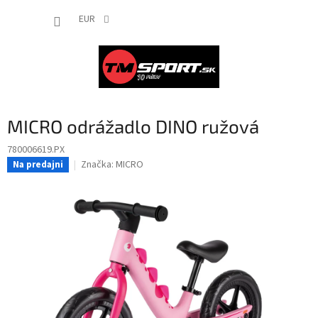
Prejsť
NÁKUP
na
EUR
obsah
KOŠÍK
MICRO odrážadlo DINO ružová
780006619.PX
Značka:
MICRO
Na predajni