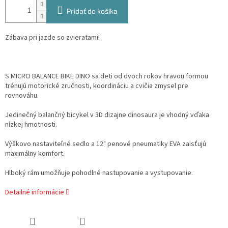
Pridať do košíka
Zábava pri jazde so zvieratami!
S MICRO BALANCE BIKE DINO sa deti od dvoch rokov h
ravou formou
trénujú
motorické zručnosti, koordináciu a cvičia
zmysel pre
rovnováhu.
Jedinečný balančný bicykel v
3D dizajne dinosaura je vhodný vďaka
nízkej hmotnosti.
Výškovo nastaviteľné sedlo a
12" penové pneumatiky EVA zaisťujú
maximálny komfort.
Hlboký r
ám umožňuje pohodlné nastupovanie a vystupovanie.
Detailné informácie