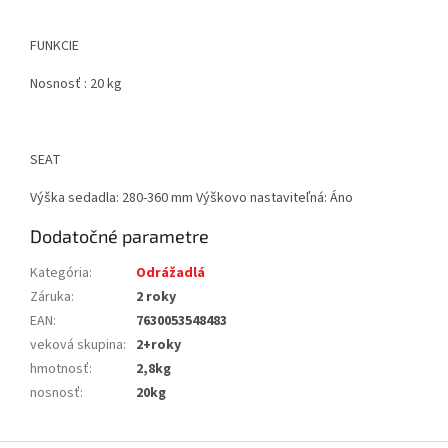
FUNKCIE
Nosnosť
: 20 kg
SEAT
Výška sedadla:
280-360 mm
Výškovo nastaviteľná:
Áno
Dodatočné parametre
Kategória
:
Odrážadlá
Záruka
:
2 roky
EAN
:
7630053548483
veková skupina
:
2+roky
hmotnosť
:
2,8kg
nosnosť
:
20kg