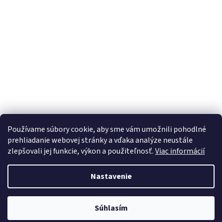
Z
á
p
ä
t
i
e
Používame súbory cookie, aby sme vám umožnili pohodlné
prehliadanie webovej stránky a vďaka analýze neustále
zlepšovali jej funkcie, výkon a použiteľnosť.
Viac informácií
Nastavenie
Vytvoril Shoptet
Súhlasím
Copyright 2026
TM Sport
. Všetky práva vyhradené.