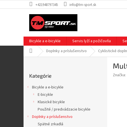
Prejsť
+421948797345
info@tm-sport.sk
na
obsah
Bicykle a e-bicykle
Servis lyží a požičovňa
Se
Domov
Doplnky a príslušenstvo
Cyklistické dopl
B
Mult
o
Preskočiť
č
Značka:
Kategórie
kategórie
n
ý
Bicykle a e-bicykle
p
E-bicykle
a
Klasické bicykle
n
e
Použité / predvádzacie bicykle
l
Doplnky a príslušenstvo
Spätné zrkadlá