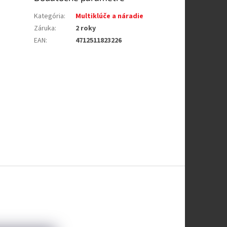
Kategória
:
Multiklúče a náradie
Záruka
:
2 roky
EAN
:
4712511823226