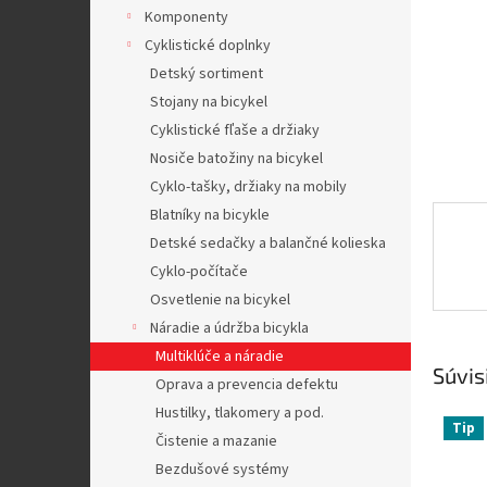
Komponenty
Cyklistické doplnky
Detský sortiment
Stojany na bicykel
Cyklistické fľaše a držiaky
Nosiče batožiny na bicykel
Cyklo-tašky, držiaky na mobily
Blatníky na bicykle
Detské sedačky a balančné kolieska
Cyklo-počítače
Osvetlenie na bicykel
Náradie a údržba bicykla
Multiklúče a náradie
Súvis
Oprava a prevencia defektu
Hustilky, tlakomery a pod.
Tip
Čistenie a mazanie
Bezdušové systémy