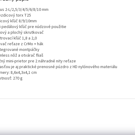
bus 2-L/2,5/3/4/5/6/8/10 mm
iezdicový torx T25
dlicový kľúč 8/9/10mm
ni pedálový kľúč pre núdzové použitie
ížový a plochý skrutkovač
trovací kľúč 1,8 a 2,0
ovač reťaze z CrMo + hák
integrované montpáčky
inless nôž a otvárač fliaš
žný mini-prietor pre 2 náhradné nity reťaze
časťou je aj praktické prenosné púzdro z HD nylónového materiálu
zmery: 8,6x4,3x4,1 cm
otnosť: 270 g