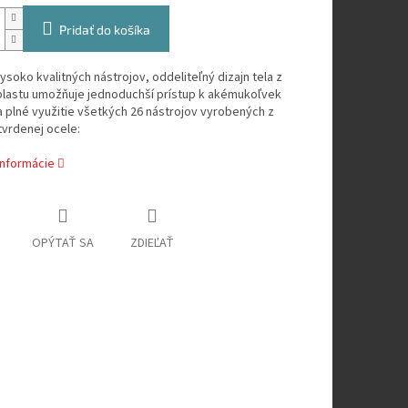
Pridať do košíka
ysoko kvalitných nástrojov, oddeliteľný dizajn tela z
plastu umožňuje jednoduchší prístup k akémukoľvek
a plné využitie všetkých 26 nástrojov vyrobených z
 tvrdenej ocele:
informácie
OPÝTAŤ SA
ZDIEĽAŤ