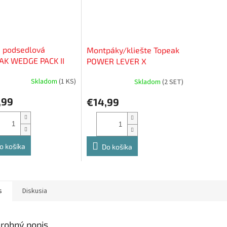
a podsedlová
Montpáky/kliešte Topeak
AK WEDGE PACK II
POWER LEVER X
e
Skladom
(
1 KS
)
Skladom
(
2 SET
)
,99
€14,99
o košíka
Do košíka
s
Diskusia
robný popis