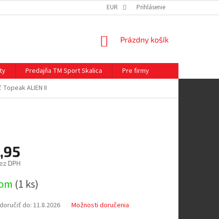
EUR
Prihlásenie
NÁKUPNÝ
Prázdny košík
KOŠÍK
ty
Predajňa TM Sport Skalica
Pre firmy
č Topeak ALIEN II
,95
ez DPH
ová
dom
(
1 ks
)
oručiť do:
11.8.2026
Možnosti doručenia