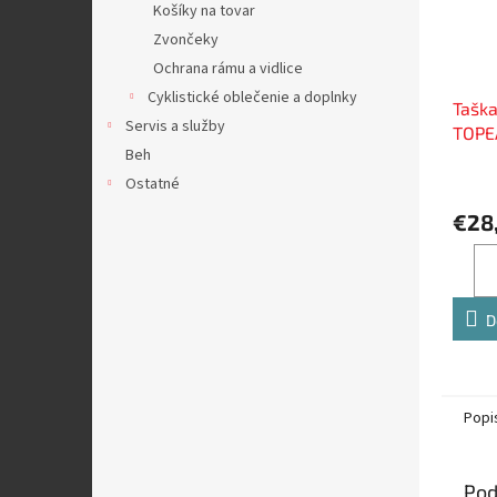
Košíky na tovar
Zvončeky
Ochrana rámu a vidlice
Cyklistické oblečenie a doplnky
Tašk
Servis a služby
TOPE
Beh
Larg
Ostatné
€28
D
Popi
Pod