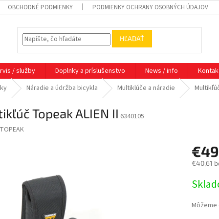
OBCHODNÉ PODMIENKY
PODMIENKY OCHRANY OSOBNÝCH ÚDAJOV
HĽADAŤ
rvis / služby
Doplnky a príslušenstvo
News / info
Kontak
nky
Náradie a údržba bicykla
Multiklúče a náradie
Multikľú
ikľúč Topeak ALIEN II
6340105
TOPEAK
€49
€40,61 b
Jednotk
Skla
cena:
Môžeme d