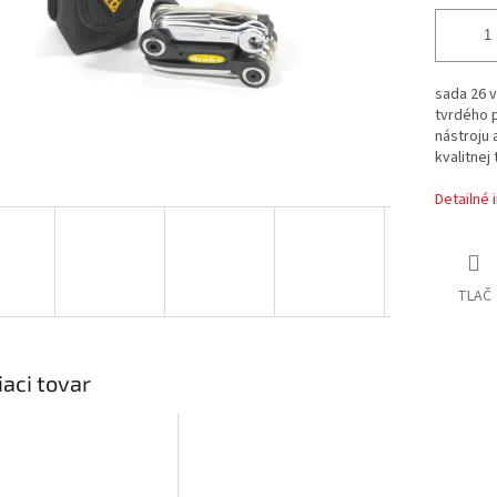
sada 26 v
tvrdého 
nástroju 
kvalitnej
Detailné 
TLAČ
iaci tovar