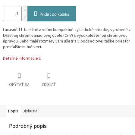
Pridať do košíka
Luxusné
11-funkčné
a veľmi kompaktné cyklistické náradie, vyrobené z
kvalitnej
chróm-vanadiovej ocele (Cr-V)
s vysokoleštenou chrómovou
úpravou. Jeho
malé rozmery
vám ušetria v podsedlovej taške priestor
pre ďalšie nutné veci.
Detailné informácie
OPÝTAŤ SA
ZDIEĽAŤ
Popis
Diskusia
Podrobný popis