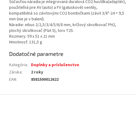
Súčasťou náradia je integrovaná duralová
CO2 hustilka
(adaptér),
použiteľná pre AV (auto) a FV (galuskové) ventily,
kompatibilná
so závitovými
CO2 bombičkami (závit 3/8"-24 = 9,5
mm (nie je v balení).
Náradie:
inbus 2/2,5/3/4/5/6/8 mm, krížový skrutkovač PH2,
plochý skrutkovač (Flat 5), torx T25.
Rozmery: 59 x 51 x 21 mm
Hmotnosť: 131,5 g
Dodatočné parametre
Kategória
:
Doplnky a príslušenstvo
Záruka
:
2 roky
EAN
:
8581500012622
Z
á
p
ä
t
i