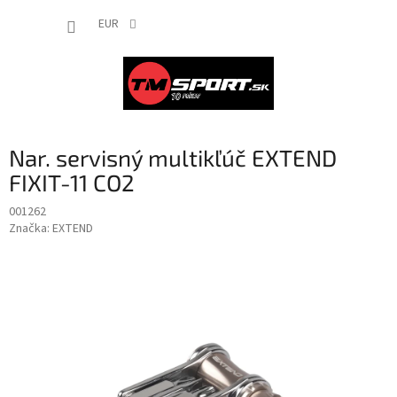
Prejsť
NÁKUP
na
EUR
obsah
KOŠÍK
Nar. servisný multikľúč EXTEND
FIXIT-11 CO2
001262
Značka:
EXTEND