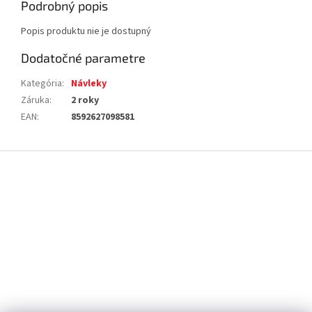
Podrobný popis
Popis produktu nie je dostupný
Dodatočné parametre
Kategória
:
Návleky
Záruka
:
2 roky
EAN
:
8592627098581
Z
á
p
ä
t
i
e