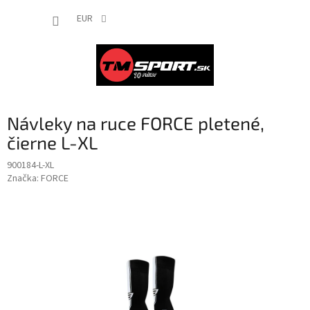
Prejsť
NÁKUP
na
EUR
obsah
KOŠÍK
Návleky na ruce FORCE pletené,
čierne L-XL
900184-L-XL
Značka:
FORCE