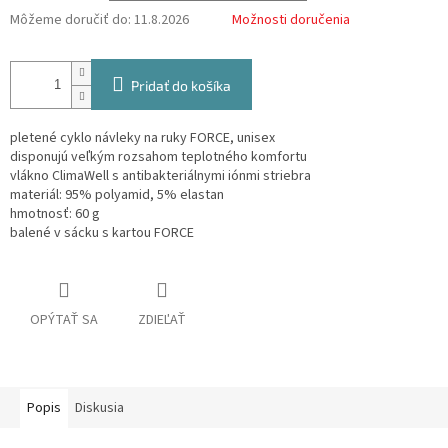
Môžeme doručiť do:
11.8.2026
Možnosti doručenia
Pridať do košíka
pletené cyklo návleky na ruky FORCE, unisex
disponujú veľkým rozsahom teplotného komfortu
vlákno ClimaWell s antibakteriálnymi iónmi striebra
materiál: 95% polyamid, 5% elastan
hmotnosť: 60 g
balené v sácku s kartou FORCE
OPÝTAŤ SA
ZDIEĽAŤ
Popis
Diskusia