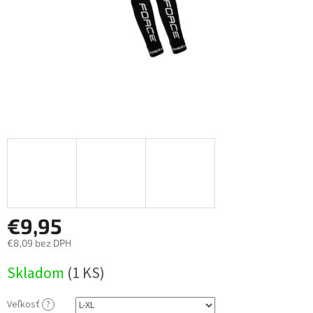
€9,95
€8,09 bez DPH
Jednotková
Skladom
(
1 KS
)
cena:
Veľkosť
?