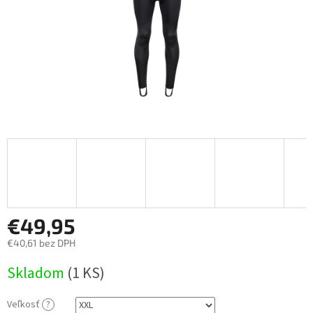
€49,95
€40,61 bez DPH
Jednotková
Skladom
(
1 KS
)
cena:
Veľkosť
?