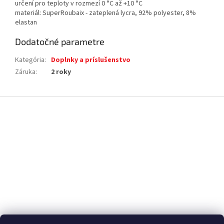
určení pro teploty v rozmezí 0 °C až +10 °C
materiál: SuperRoubaix - zateplená lycra, 92% polyester, 8%
elastan
Dodatočné parametre
Kategória
:
Doplnky a príslušenstvo
Záruka
:
2 roky
Z
á
p
ä
t
i
e