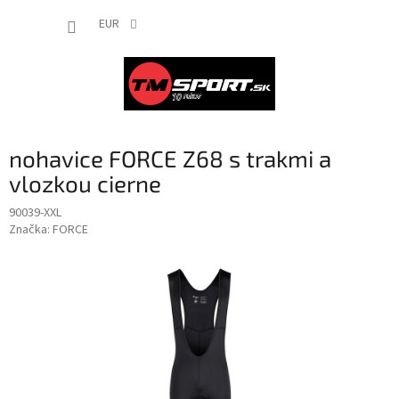
Prejsť
NÁKUP
na
EUR
obsah
KOŠÍK
nohavice FORCE Z68 s trakmi a
vlozkou cierne
90039-XXL
Značka:
FORCE