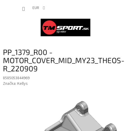
Prejsť
NÁKUP
na
EUR
obsah
KOŠÍK
PP_1379_R00 -
MOTOR_COVER_MID_MY23_THEOS-
R_220909
8585053844969
Značka:
Kellys