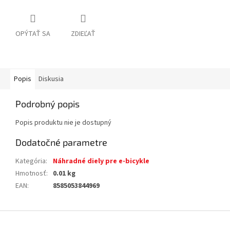
OPÝTAŤ SA
ZDIEĽAŤ
Popis
Diskusia
Podrobný popis
Popis produktu nie je dostupný
Dodatočné parametre
Kategória
:
Náhradné diely pre e-bicykle
Hmotnosť
:
0.01 kg
EAN
:
8585053844969
Z
á