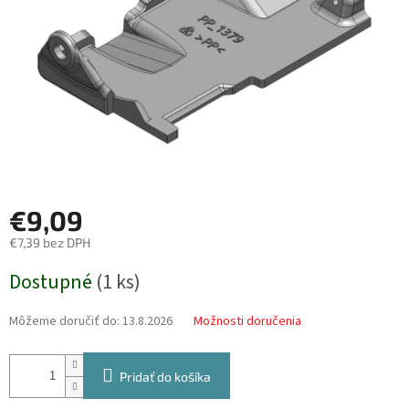
€9,09
€7,39 bez DPH
Jednotková
Dostupné
(
1 ks
)
cena:
Môžeme doručiť do:
13.8.2026
Možnosti doručenia
Pridať do košíka