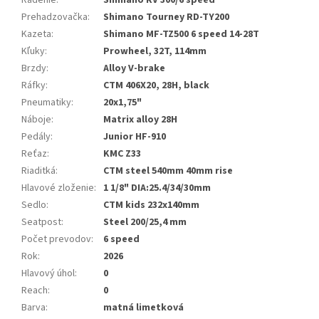
Radenie
:
Shimano RV 300/6 speed
Prehadzovačka
:
Shimano Tourney RD-TY200
Kazeta
:
Shimano MF-TZ500 6 speed 14-28T
Kľuky
:
Prowheel, 32T, 114mm
Brzdy
:
Alloy V-brake
Ráfky
:
CTM 406X20, 28H, black
Pneumatiky
:
20x1,75"
Náboje
:
Matrix alloy 28H
Pedály
:
Junior HF-910
Reťaz
:
KMC Z33
Riaditká
:
CTM steel 540mm 40mm rise
Hlavové zloženie
:
1 1/8" DIA:25.4/34/30mm
Sedlo
:
CTM kids 232x140mm
Seatpost
:
Steel 200/25,4 mm
Počet prevodov
:
6 speed
Rok
:
2026
Hlavový úhol
:
0
Reach
:
0
Barva
:
matná limetková