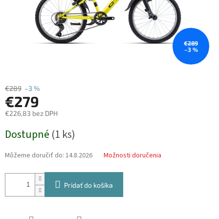
€289
–3 %
€289
–3 %
€279
€226,83 bez DPH
Jednotková
Dostupné
(
1 ks
)
cena:
Môžeme doručiť do:
14.8.2026
Možnosti doručenia
Pridať do košíka