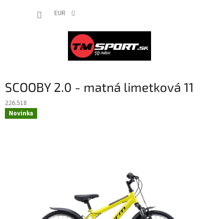
Prejsť
NÁKUP
na
EUR
obsah
KOŠÍK
SCOOBY 2.0 - matná limetková 11
226.518
Novinka