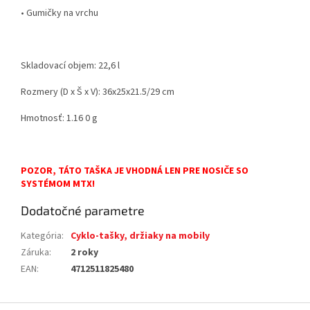
• Gumičky na vrchu
Skladovací objem:
22,6 l
Rozmery (D x Š x V):
36x25x21.5/29 cm
Hmotnosť:
1.16 0 g
POZOR, TÁTO TAŠKA JE VHODNÁ LEN PRE NOSIČE SO
SYSTÉMOM MTX!
Dodatočné parametre
Kategória
:
Cyklo-tašky, držiaky na mobily
Záruka
:
2 roky
EAN
:
4712511825480
Z