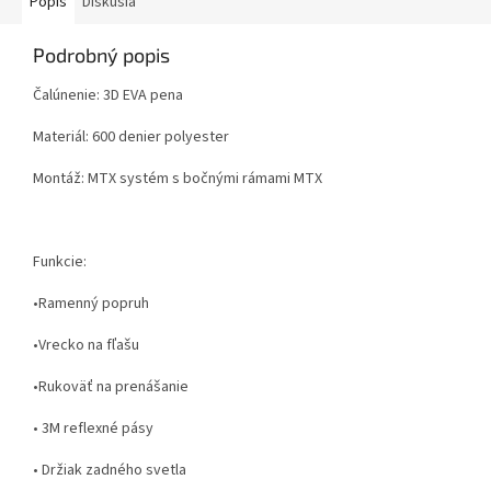
Popis
Diskusia
Podrobný popis
Čalúnenie:
3D EVA pena
Materiál:
600 denier polyester
Montáž:
MTX
systém s bočnými rámami MTX
Funkcie:
•Ramenný popruh
•Vrecko na fľašu
•Rukoväť na prenášanie
• 3M reflexné pásy
• Držiak zadného svetla