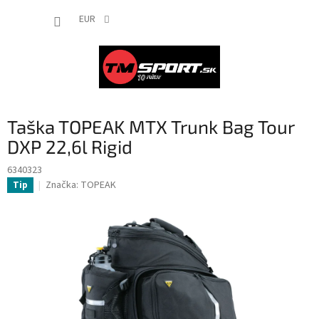
Prejsť
NÁKUP
na
EUR
obsah
KOŠÍK
Taška TOPEAK MTX Trunk Bag Tour
DXP 22,6l Rigid
6340323
Značka:
TOPEAK
Tip