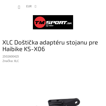
Prejsť
NÁKUP
na
EUR
obsah
KOŠÍK
XLC Doštička adaptéru stojanu pre
Haibike KS-X06
2502600425
Značka:
XLC