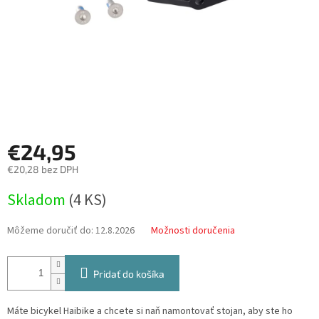
€24,95
€20,28 bez DPH
Jednotková
Skladom
(
4 KS
)
cena:
Môžeme doručiť do:
12.8.2026
Možnosti doručenia
Pridať do košíka
Máte bicykel Haibike a chcete si naň namontovať stojan, aby ste ho