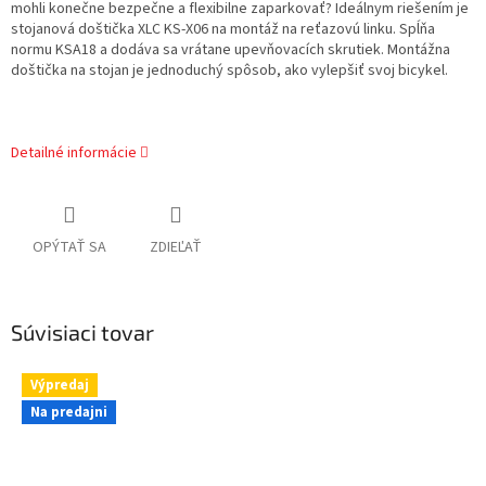
mohli konečne bezpečne a flexibilne zaparkovať? Ideálnym riešením je
stojanová doštička XLC KS-X06 na montáž na reťazovú linku. Spĺňa
normu KSA18 a dodáva sa vrátane upevňovacích skrutiek. Montážna
doštička na stojan je jednoduchý spôsob, ako vylepšiť svoj bicykel.
Detailné informácie
OPÝTAŤ SA
ZDIEĽAŤ
Súvisiaci tovar
Výpredaj
Na predajni