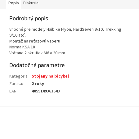
Popis
Diskusia
Podrobný popis
vhodné pre modely Haibike Flyon, HardSeven 9/10, Trekking
9/10 atď.
Montáž na reťazovú vzperu
Norma KSA 18
Vrátane 2 skrutiek M6 × 20 mm
Dodatočné parametre
Kategória
:
Stojany na bicykel
Záruka
:
2 roky
EAN
:
4055149363543
Z
á
p
ä
t