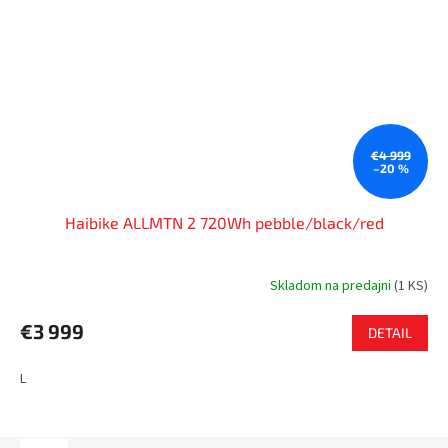
€4 999
–20 %
Haibike ALLMTN 2 720Wh pebble/black/red
Skladom na predajni
(
1 KS
)
€3 999
DETAIL
L