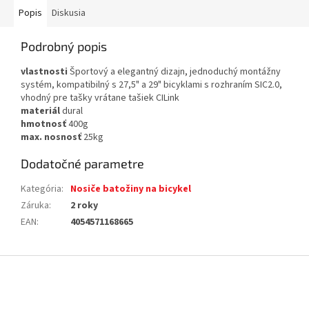
Popis
Diskusia
Podrobný popis
vlastnosti
Športový a elegantný dizajn, jednoduchý montážny
systém, kompatibilný s 27,5" a 29" bicyklami s rozhraním SIC2.0,
vhodný pre tašky vrátane tašiek CILink
materiál
dural
hmotnosť
400g
max. nosnosť
25kg
Dodatočné parametre
Kategória
:
Nosiče batožiny na bicykel
Záruka
:
2 roky
EAN
:
4054571168665
Z
á
p
ä