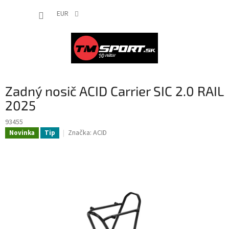
Prejsť
NÁKUP
na
EUR
obsah
KOŠÍK
Zadný nosič ACID Carrier SIC 2.0 RAIL
2025
93455
Značka:
ACID
Novinka
Tip