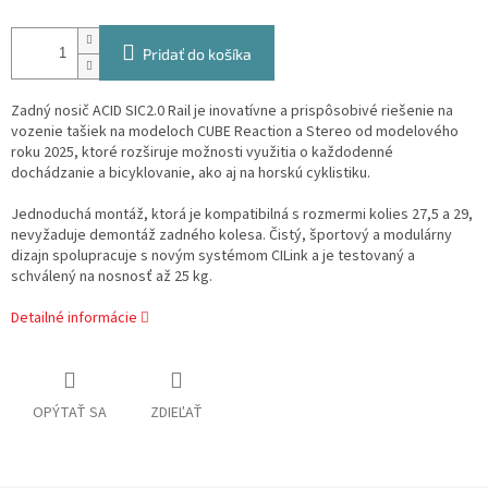
Pridať do košíka
Zadný nosič ACID SIC2.0 Rail je inovatívne a prispôsobivé riešenie na
vozenie tašiek na modeloch CUBE Reaction a Stereo od modelového
roku 2025, ktoré rozširuje možnosti využitia o každodenné
dochádzanie a bicyklovanie, ako aj na horskú cyklistiku.
Jednoduchá montáž, ktorá je kompatibilná s rozmermi kolies 27,5 a 29,
nevyžaduje demontáž zadného kolesa. Čistý, športový a modulárny
dizajn spolupracuje s novým systémom CILink a je testovaný a
schválený na nosnosť až 25 kg.
Detailné informácie
OPÝTAŤ SA
ZDIEĽAŤ