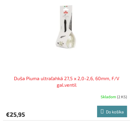
i
p
s
r
p
o
r
d
o
u
d
k
u
t
k
o
t
v
o
v
Duša Piuma ultraľahká 27,5 x 2,0-2,6, 60mm, F/V
gal.ventil
Skladom
(
2 KS
)
Do košíka
€25,95