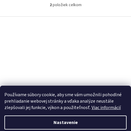
2
položiek celkom
O
v
l
Z
á
á
d
p
a
ä
c
t
i
i
e
p
e
r
v
k
y
v
ý
Používame súbory cookie, aby sme vám umožnili pohodlné
p
prehliadanie webovej stránky a vďaka analýze neustále
i
s
zlepšovali jej funkcie, výkon a použiteľnosť.
Viac informácií
u
Nastavenie
Vytvoril Shoptet