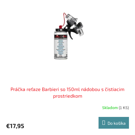
Práčka reťaze Barbieri so 150ml nádobou s čistiacim
prostriedkom
Skladom
(
1 KS
)
Do košíka
€17,95