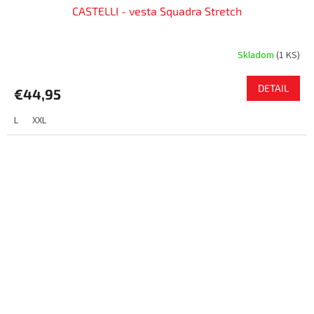
CASTELLI - vesta Squadra Stretch
Skladom
(
1 KS
)
DETAIL
€44,95
L
XXL