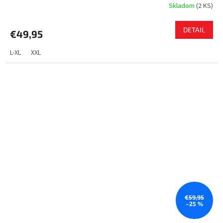
Skladom
(
2 KS
)
DETAIL
€49,95
L-XL
XXL
€59,95
–25 %