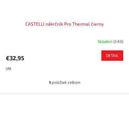
CASTELLI nákrčník Pro Thermal čierny
Skladom
(
3 KS
)
DETAIL
€32,95
UNI
5
položiek celkom
O
v
l
Z
á
á
d
p
a
ä
c
t
i
i
e