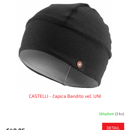
CASTELLI - čapica Bandito veľ. UNI
Skladom
(
3 ks
)
DETAIL