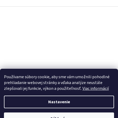
v
l
Z
á
á
d
p
a
ä
c
t
i
i
e
p
e
r
v
k
y
v
ý
Používame súbory cookie, aby sme vám umožnili pohodlné
p
prehliadanie webovej stránky a vďaka analýze neustále
i
s
zlepšovali jej funkcie, výkon a použiteľnosť.
Viac informácií
u
Nastavenie
Vytvoril Shoptet