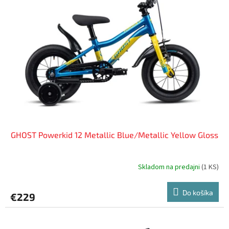
i
p
s
r
p
o
r
d
o
u
d
k
u
t
k
o
t
v
o
v
GHOST Powerkid 12 Metallic Blue/Metallic Yellow Gloss
Skladom na predajni
(
1 KS
)
Do košíka
€229