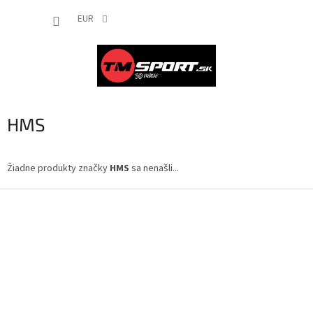
Prejsť
NÁKUP
na
EUR
obsah
KOŠÍK
HMS
Žiadne produkty značky
HMS
sa nenašli...
Z
á
p
ä
t
i
e