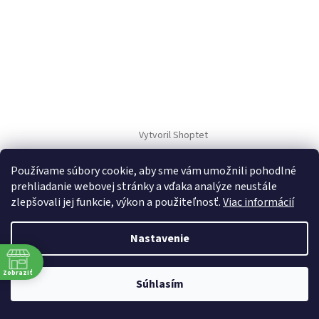
Vytvoril Shoptet
Používame súbory cookie, aby sme vám umožnili pohodlné
Copyright 2026
TM Sport
. Všetky práva vyhradené.
prehliadanie webovej stránky a vďaka analýze neustále
zlepšovali jej funkcie, výkon a použiteľnosť.
Viac informácií
Nastavenie
Zobraziť
Súhlasím